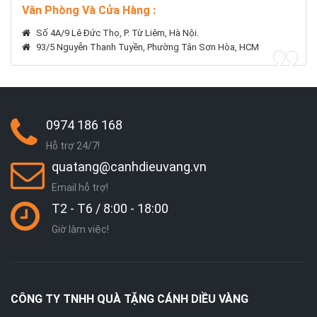
Văn Phòng Và Cửa Hàng :
Số 4A/9 Lê Đức Thọ, P. Từ Liêm, Hà Nội.
93/5 Nguyễn Thanh Tuyền, Phường Tân Sơn Hòa, HCM
0974 186 168
Hỗ trợ 24/7!
quatang@canhdieuvang.vn
Email hỗ trợ!
T2 - T6 / 8:00 - 18:00
Giờ làm việc!
CÔNG TY TNHH QUÀ TẶNG CÁNH DIỀU VÀNG