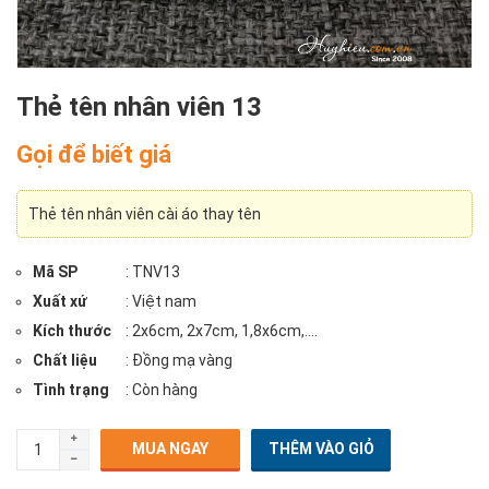
Thẻ tên nhân viên 13
Gọi để biết giá
Thẻ tên nhân viên cài áo thay tên
Mã SP
: TNV13
Xuất xứ
: Việt nam
Kích thước
: 2x6cm, 2x7cm, 1,8x6cm,....
Chất liệu
: Đồng mạ vàng
Tình trạng
: Còn hàng
MUA NGAY