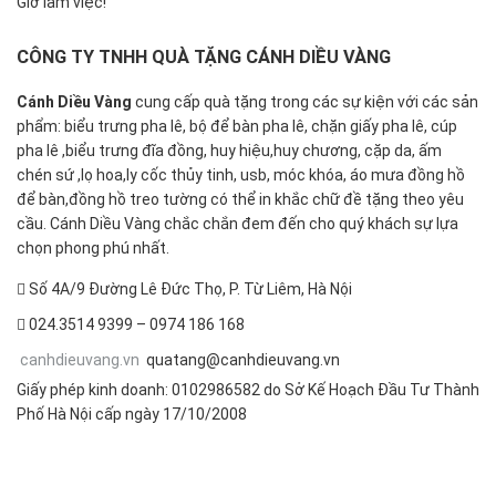
Giờ làm việc!
CÔNG TY TNHH QUÀ TẶNG CÁNH DIỀU VÀNG
Cánh Diều Vàng
cung cấp quà tặng trong các sự kiện với các sản
phẩm: biểu trưng pha lê, bộ để bàn pha lê, chặn giấy pha lê, cúp
pha lê ,biểu trưng đĩa đồng, huy hiệu,huy chương, cặp da, ấm
chén sứ ,lọ hoa,ly cốc thủy tinh, usb, móc khóa, áo mưa đồng hồ
để bàn,đồng hồ treo tường có thể in khắc chữ đề tặng theo yêu
cầu. Cánh Diều Vàng chắc chắn đem đến cho quý khách sự lựa
chọn phong phú nhất.
Số 4A/9 Đường Lê Đức Thọ, P. Từ Liêm, Hà Nội
024.3514 9399 – 0974 186 168
canhdieuvang.vn
quatang@canhdieuvang.vn
Giấy phép kinh doanh: 0102986582 do Sở Kế Hoạch Đầu Tư Thành
Phố Hà Nội cấp ngày 17/10/2008
FOLLOW US