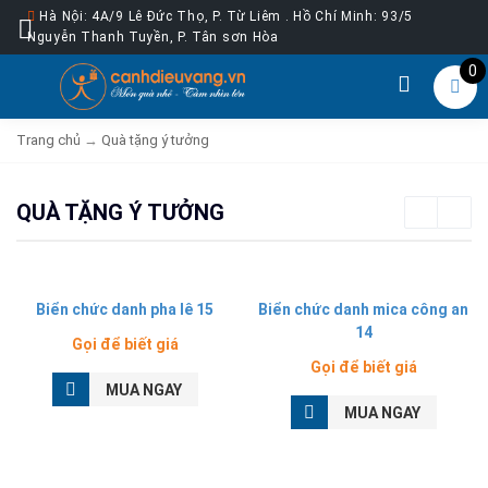
Hà Nội: 4A/9 Lê Đức Thọ, P. Từ Liêm . Hồ Chí Minh: 93/5
Nguyễn Thanh Tuyền, P. Tân sơn Hòa
0
Trang chủ
→
Quà tặng ý tưởng
QUÀ TẶNG Ý TƯỞNG
Biển chức danh pha lê 15
Biển chức danh mica công an
14
Gọi để biết giá
Gọi để biết giá
MUA NGAY
MUA NGAY