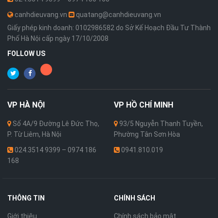
canhdieuvang.vn
quatang@canhdieuvang.vn
Giấy phép kinh doanh: 0102986582 do Sở Kế Hoạch Đầu Tư Thành
Phố Hà Nội cấp ngày 17/10/2008
FOLLOW US
VP
HÀ NỘI
VP
HỒ CHÍ MINH
Số 4A/9 Đường Lê Đức Thọ,
93/5 Nguyễn Thanh Tuyền,
P. Từ Liêm, Hà Nội
Phường Tân Sơn Hòa
024.3514 9399 – 0974 186
0941.810.019
168
THÔNG TIN
CHÍNH SÁCH
Giới thiệu
Chính sách bảo mật