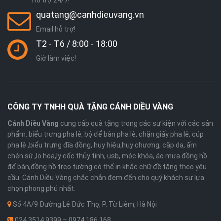
Hỗ trợ 24/7!
quatang@canhdieuvang.vn
Email hỗ trợ!
T2 - T6 / 8:00 - 18:00
Giờ làm việc!
CÔNG TY TNHH QUÀ TẶNG CÁNH DIỀU VÀNG
Cánh Diều Vàng
cung cấp quà tặng trong các sự kiện với các sản
phẩm: biểu trưng pha lê, bộ để bàn pha lê, chặn giấy pha lê, cúp
pha lê ,biểu trưng đĩa đồng, huy hiệu,huy chương, cặp da, ấm
chén sứ ,lọ hoa,ly cốc thủy tinh, usb, móc khóa, áo mưa đồng hồ
để bàn,đồng hồ treo tường có thể in khắc chữ đề tặng theo yêu
cầu. Cánh Diều Vàng chắc chắn đem đến cho quý khách sự lựa
chọn phong phú nhất.
Số 4A/9 Đường Lê Đức Thọ, P. Từ Liêm, Hà Nội
024.3514 9399 – 0974 186 168