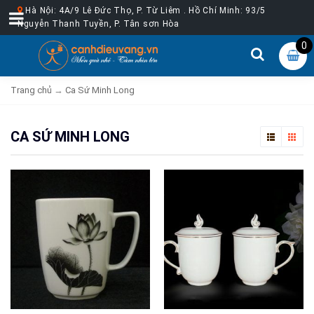
Hà Nội: 4A/9 Lê Đức Thọ, P. Từ Liêm . Hồ Chí Minh: 93/5
Nguyễn Thanh Tuyền, P. Tân sơn Hòa
0
Trang chủ
→
Ca Sứ Minh Long
CA SỨ MINH LONG