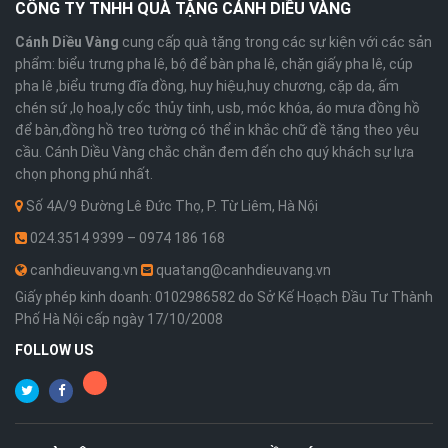
CÔNG TY TNHH QUÀ TẶNG CÁNH DIỀU VÀNG
Cánh Diều Vàng
cung cấp quà tặng trong các sự kiện với các sản
phẩm: biểu trưng pha lê, bộ để bàn pha lê, chặn giấy pha lê, cúp
pha lê ,biểu trưng đĩa đồng, huy hiệu,huy chương, cặp da, ấm
chén sứ ,lọ hoa,ly cốc thủy tinh, usb, móc khóa, áo mưa đồng hồ
để bàn,đồng hồ treo tường có thể in khắc chữ đề tặng theo yêu
cầu. Cánh Diều Vàng chắc chắn đem đến cho quý khách sự lựa
chọn phong phú nhất.
Số 4A/9 Đường Lê Đức Thọ, P. Từ Liêm, Hà Nội
024.3514 9399 – 0974 186 168
canhdieuvang.vn
quatang@canhdieuvang.vn
Giấy phép kinh doanh: 0102986582 do Sở Kế Hoạch Đầu Tư Thành
Phố Hà Nội cấp ngày 17/10/2008
FOLLOW US