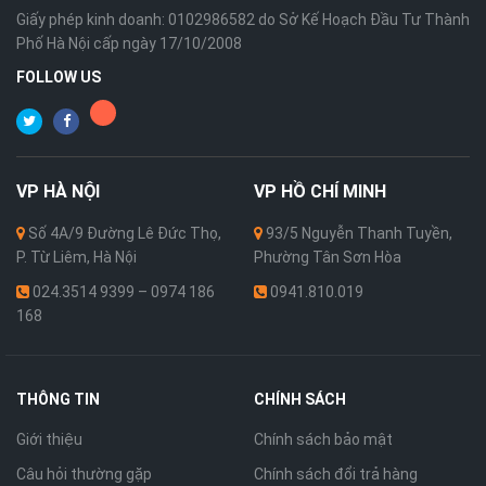
Giấy phép kinh doanh: 0102986582 do Sở Kế Hoạch Đầu Tư Thành
Phố Hà Nội cấp ngày 17/10/2008
FOLLOW US
VP
HÀ NỘI
VP
HỒ CHÍ MINH
Số 4A/9 Đường Lê Đức Thọ,
93/5 Nguyễn Thanh Tuyền,
P. Từ Liêm, Hà Nội
Phường Tân Sơn Hòa
024.3514 9399 – 0974 186
0941.810.019
168
THÔNG TIN
CHÍNH SÁCH
Giới thiệu
Chính sách bảo mật
Câu hỏi thường gặp
Chính sách đổi trả hàng