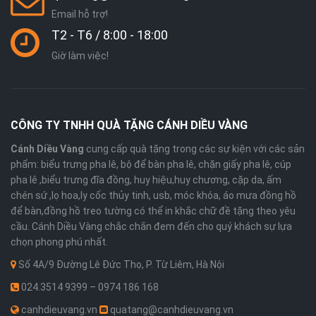
Email hỗ trợ!
T2 - T6 / 8:00 - 18:00
Giờ làm việc!
CÔNG TY TNHH QUÀ TẶNG CÁNH DIỀU VÀNG
Cánh Diều Vàng
cung cấp quà tặng trong các sự kiện với các sản
phẩm: biểu trưng pha lê, bộ để bàn pha lê, chặn giấy pha lê, cúp
pha lê ,biểu trưng đĩa đồng, huy hiệu,huy chương, cặp da, ấm
chén sứ ,lọ hoa,ly cốc thủy tinh, usb, móc khóa, áo mưa đồng hồ
để bàn,đồng hồ treo tường có thể in khắc chữ đề tặng theo yêu
cầu. Cánh Diều Vàng chắc chắn đem đến cho quý khách sự lựa
chọn phong phú nhất.
Số 4A/9 Đường Lê Đức Thọ, P. Từ Liêm, Hà Nội
024.3514 9399 – 0974 186 168
canhdieuvang.vn
quatang@canhdieuvang.vn