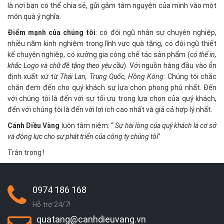
là nơi bạn có thể chia sẻ, gửi gắm tâm nguyện của mình vào một
món quà ý nghĩa.
Điểm mạnh của chúng tôi
: có đội ngũ nhân sự chuyên nghiệp,
nhiều năm kinh nghiệm trong lĩnh vực quà tặng, có đội ngũ thiết
kế chuyên nghiệp, có xưởng gia công chế tác sản phẩm (
có thể in,
khắc Logo và chữ đề tặng theo yêu cầu
). Với nguồn hàng đầu vào ổn
định xuất xứ từ
Thái Lan, Trung Quốc, Hồng Kông
: Chúng tôi chắc
chắn đem đến cho quý khách sự lựa chọn phong phú nhất. Đến
với chúng tôi là đến với sự tối ưu trong lựa chọn của quý khách,
đến với chúng tôi là đến với lợi ích cao nhất và giá cả hợp lý nhất.
Cánh Diều Vàng
luôn tâm niệm: “
Sự hài lòng của quý khách là cơ sở
và động lực cho sự phát triển của công ty chúng tôi
”
Trân trọng !
0974 186 168
Hỗ trợ 24/7!
quatang@canhdieuvang.vn