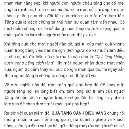
nhân viên tặng sếp; khi người con, người cháu tặng cho bố mẹ,
ông bà mình một món quà nào đó; và là một cử chỉ đẹp khi một
công ty tặng quà cho đối tác của mình sau một năm hợp tác.
Tặng quà là cách chúng ta thể hiện sự quan tâm đến nhau. Có
một điểm chung mà ta dễ dàng nhận thấy được khi tặng quà là,
món quà luôn làm cho người nhận cảm thấy vui vẻ.
Khi tặng quà cho một người nào đó, giá trị của món quà không
quan trọng bằng việc bạn đã nghĩ đến người đó và muốn làm điều
gì cho người đó. Một câu nói mà ta cần nhớ là: “
Quà tặng không
quan trọng bằng cách tặng
“. Khi một người nhận được một món
quà, người đó cảm thấy vui, xúc động vì món quà đó, thì ngay bản
thân người tặng là chúng ta cũng cảm thấy rất vui.
Về một nghĩa nào đó, một món quà phù hợp đủ để thay mặt
người tặng nói lên lòng biết ơn, tấm lòng, sự tri âm của người
tặng thì hẳn sẽ làm người trao, kẻ nhận đều hài lòng. Tuy nhiên,
làm sao để chọn được một món quà phù hợp?
Ra đời với quan niệm đó,
QUÀ TẶNG CÁNH DIỀU VÀNG
chúng tôi
mong muốn là cầu nối trung gian giữa doanh nghiệp và khách
hàng, giữa gia đình và bạn bè, giữa đấng mày râu và giới nữ nhi và