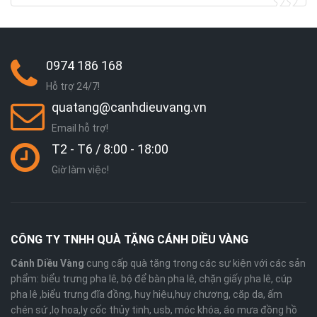
0974 186 168
Hỗ trợ 24/7!
quatang@canhdieuvang.vn
Email hỗ trợ!
T2 - T6 / 8:00 - 18:00
Giờ làm việc!
CÔNG TY TNHH QUÀ TẶNG CÁNH DIỀU VÀNG
Cánh Diều Vàng
cung cấp quà tặng trong các sự kiện với các sản
phẩm: biểu trưng pha lê, bộ để bàn pha lê, chặn giấy pha lê, cúp
pha lê ,biểu trưng đĩa đồng, huy hiệu,huy chương, cặp da, ấm
chén sứ ,lọ hoa,ly cốc thủy tinh, usb, móc khóa, áo mưa đồng hồ