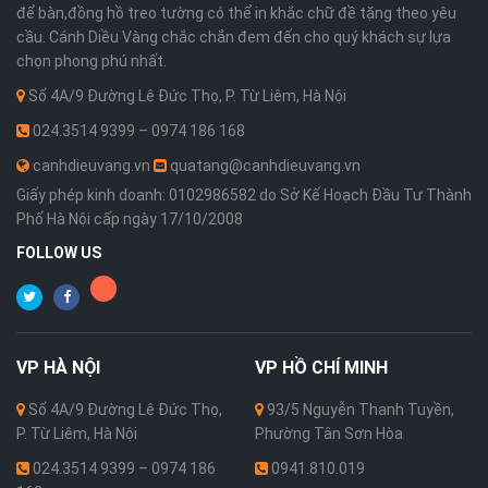
để bàn,đồng hồ treo tường có thể in khắc chữ đề tặng theo yêu
cầu. Cánh Diều Vàng chắc chắn đem đến cho quý khách sự lựa
chọn phong phú nhất.
Số 4A/9 Đường Lê Đức Thọ, P. Từ Liêm, Hà Nội
024.3514 9399 – 0974 186 168
canhdieuvang.vn
quatang@canhdieuvang.vn
Giấy phép kinh doanh: 0102986582 do Sở Kế Hoạch Đầu Tư Thành
Phố Hà Nội cấp ngày 17/10/2008
FOLLOW US
VP
HÀ NỘI
VP
HỒ CHÍ MINH
Số 4A/9 Đường Lê Đức Thọ,
93/5 Nguyễn Thanh Tuyền,
P. Từ Liêm, Hà Nội
Phường Tân Sơn Hòa
024.3514 9399 – 0974 186
0941.810.019