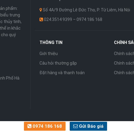
sản phẩm:
Số 4A/9 Đường Lê Đức Thọ, P. Từ Liêm, Hà Nội
 ,biểu trưng
024.3514 9399 – 0974 186 168
c thủy tinh,
thể in khắc
 cho quý
THÔNG TIN
CHÍNH S
Giới thiệu
Chính sác
Câu hỏi thường gặp
Chính sách
Đặt hàng và thanh toán
Chính sác
ành Phố Hà
0974 186 168
Gửi Báo giá