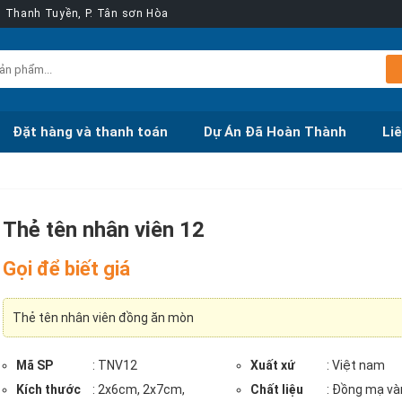
ễn Thanh Tuyền, P. Tân sơn Hòa
Đặt hàng và thanh toán
Dự Án Đã Hoàn Thành
Li
Thẻ tên nhân viên 12
Gọi để biết giá
Thẻ tên nhân viên đồng ăn mòn
Mã SP
: TNV12
Xuất xứ
: Việt nam
Kích thước
: 2x6cm, 2x7cm,
Chất liệu
: Đồng mạ và