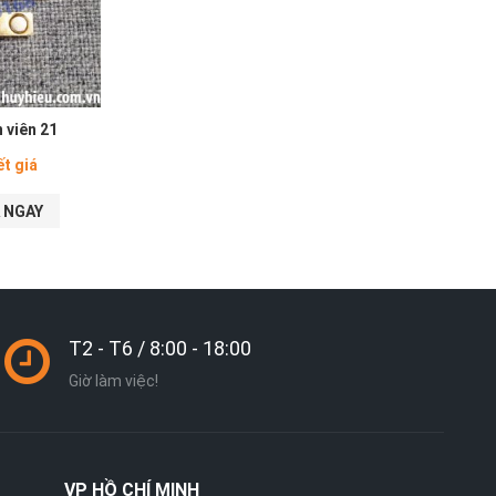
 viên 21
ết giá
 NGAY
T2 - T6 / 8:00 - 18:00
Giờ làm việc!
VP
HỒ CHÍ MINH