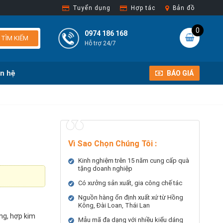
Tuyển dụng
Hợp tác
Bản đồ
0
0974 186 168
TÌM KIẾM
Hỗ trợ 24/7
ên hệ
BÁO GIÁ
Vì Sao Chọn Chúng Tôi
:
Kinh nghiệm trên 15 năm cung cấp quà
tặng doanh nghiệp
Có xưởng sản xuất, gia công chế tác
Nguồn hàng ổn định xuất xứ từ Hồng
Kông, Đài Loan, Thái Lan
ng, hợp kim
Mẫu mã đa dạng với nhiều kiểu dáng