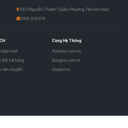
93/5 Nguyễn Thanh Tuyền, Phường Tân Sơn Hòa
0941.810.019
ÁCH
Cùng Hệ Thống
h bảo mật
Huyhieu.com.vn
 đổi trả hàng
Dongho.com.vn
h vận chuyển
Quatet.vn