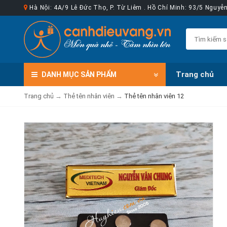
Hà Nội: 4A/9 Lê Đức Thọ, P. Từ Liêm . Hồ Chí Minh: 93/5 Nguy
Trang chủ
DANH MỤC
SẢN PHẨM
Trang chủ
→
Thẻ tên nhân viên
→
Thẻ tên nhân viên 12