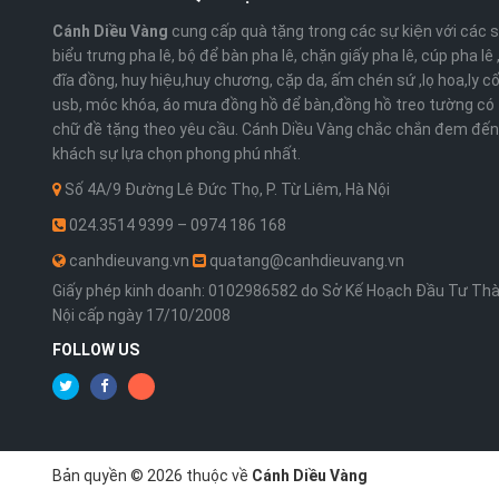
Cánh Diều Vàng
cung cấp quà tặng trong các sự kiện với các 
biểu trưng pha lê, bộ để bàn pha lê, chặn giấy pha lê, cúp pha lê
đĩa đồng, huy hiệu,huy chương, cặp da, ấm chén sứ ,lọ hoa,ly cố
usb, móc khóa, áo mưa đồng hồ để bàn,đồng hồ treo tường có 
chữ đề tặng theo yêu cầu. Cánh Diều Vàng chắc chắn đem đến
khách sự lựa chọn phong phú nhất.
Số 4A/9 Đường Lê Đức Thọ, P. Từ Liêm, Hà Nội
024.3514 9399 – 0974 186 168
canhdieuvang.vn
quatang@canhdieuvang.vn
Giấy phép kinh doanh: 0102986582 do Sở Kế Hoạch Đầu Tư Th
Nội cấp ngày 17/10/2008
FOLLOW US
Bản quyền © 2026 thuộc về
Cánh Diều Vàng