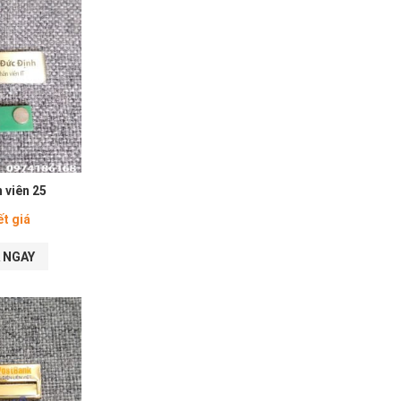
 viên 25
ết giá
 NGAY