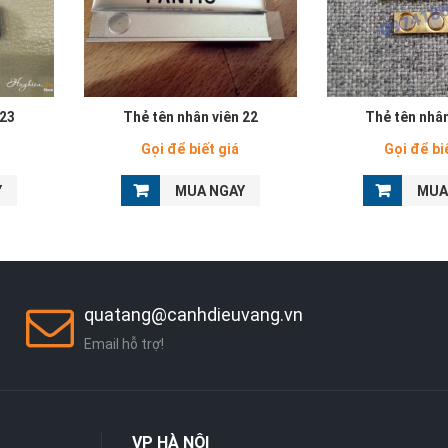
 23
Thẻ tên nhân viên 22
Thẻ tên nhân
Gọi để biết giá
Gọi để bi
Y
MUA NGAY
MUA
quatang@canhdieuvang.vn
Email hỗ trợ!
VP
HÀ NỘI