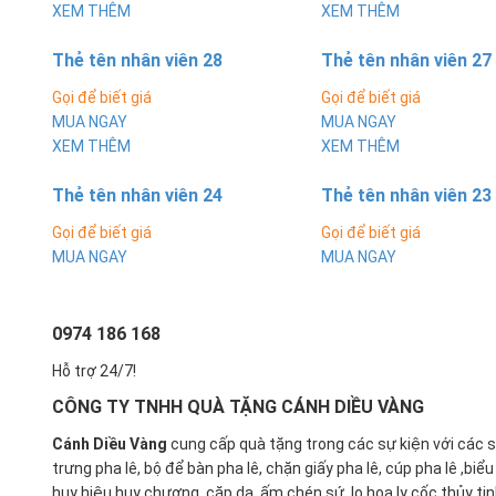
XEM THÊM
XEM THÊM
Thẻ tên nhân viên 28
Thẻ tên nhân viên 27
Gọi để biết giá
Gọi để biết giá
MUA NGAY
MUA NGAY
XEM THÊM
XEM THÊM
Thẻ tên nhân viên 24
Thẻ tên nhân viên 23
Gọi để biết giá
Gọi để biết giá
MUA NGAY
MUA NGAY
0974 186 168
Hỗ trợ 24/7!
CÔNG TY TNHH QUÀ TẶNG CÁNH DIỀU VÀNG
Cánh Diều Vàng
cung cấp quà tặng trong các sự kiện với các 
trưng pha lê, bộ để bàn pha lê, chặn giấy pha lê, cúp pha lê ,biể
huy hiệu,huy chương, cặp da, ấm chén sứ ,lọ hoa,ly cốc thủy ti