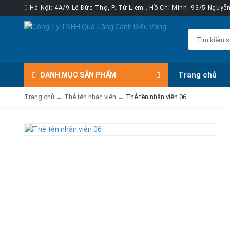
Hà Nội: 4A/9 Lê Đức Thọ, P. Từ Liêm . Hồ Chí Minh: 93/5 Nguy
Trang chủ
DANH MỤC
SẢN PHẨM
Trang chủ
→
Thẻ tên nhân viên
→
Thẻ tên nhân viên 06