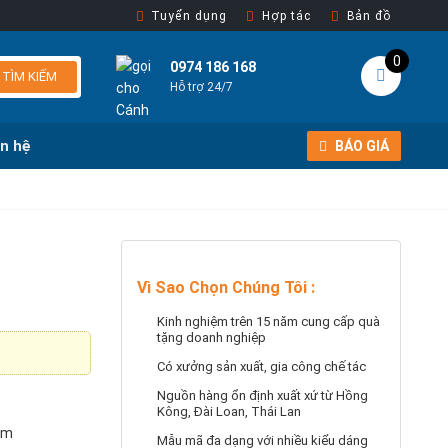
Tuyển dụng
Hợp tác
Bản đồ
0
0974 186 168
TÌM KIẾM
Hỗ trợ 24/7
ên hệ
BÁO GIÁ
Vì Sao Chọn Chúng Tôi
:
Kinh nghiệm trên 15 năm cung cấp quà
tặng doanh nghiệp
Có xưởng sản xuất, gia công chế tác
Nguồn hàng ổn định xuất xứ từ Hồng
Kông, Đài Loan, Thái Lan
im
Mẫu mã đa dạng với nhiều kiểu dáng