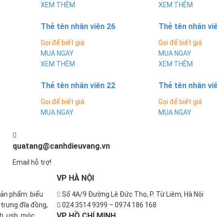
XEM THÊM
XEM THÊM
Thẻ tên nhân viên 26
Thẻ tên nhân vi
Gọi để biết giá
Gọi để biết giá
MUA NGAY
MUA NGAY
XEM THÊM
XEM THÊM
Thẻ tên nhân viên 22
Thẻ tên nhân vi
Gọi để biết giá
Gọi để biết giá
MUA NGAY
MUA NGAY
quatang@canhdieuvang.vn
Email hỗ trợ!
VP
HÀ NỘI
sản phẩm: biểu
Số 4A/9 Đường Lê Đức Thọ, P. Từ Liêm, Hà Nội
u trưng đĩa đồng,
024.3514 9399 – 0974 186 168
VP
HỒ CHÍ MINH
nh, usb, móc