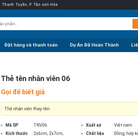
ễn Thanh Tuyền, P. Tân sơn Hòa
Đặt hàng và thanh toán
Dự Án Đã Hoàn Thành
Li
Thẻ tên nhân viên 06
Gọi để biết giá
Thẻ nhân viên thay tên
Mã SP
: TNV06
Xuất xứ
: Việt nam
Kích thước
: 2x6cm, 2x7cm,
Chất liệu
: Đồng, hợp k