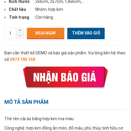
Kích thước
: 2x6cm, 2x7cm, 1,8x6cm,....
Chất liệu
: Nhôm, hợp kim
Tình trạng
: Còn hàng
MUA NGAY
Bạn cần thiết kế DEMO và báo giá sản phẩm. Vui lòng liên hệ theo
số
0974 186 168
MÔ TẢ SẢN PHẨM
Thẻ tên cài áo bằng hợp kim mạ màu
Công nghệ: hợp kim đồng ăn mòn, đổ màu, phủ thủy tinh hữu cơ