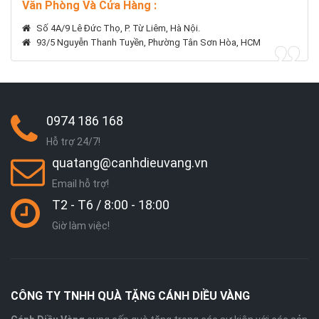
Văn Phòng Và Cửa Hàng :
Số 4A/9 Lê Đức Thọ, P. Từ Liêm, Hà Nội.
93/5 Nguyễn Thanh Tuyền, Phường Tân Sơn Hòa, HCM
0974 186 168
Hỗ trợ 24/7!
quatang@canhdieuvang.vn
Email hỗ trợ!
T2 - T6 / 8:00 - 18:00
Giờ làm việc!
CÔNG TY TNHH QUÀ TẶNG CÁNH DIỀU VÀNG