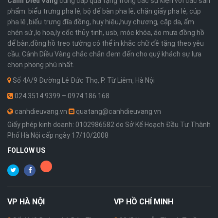
Cánh Diều Vàng
cung cấp quà tặng trong các sự kiện với các sản
phẩm: biểu trưng pha lê, bộ để bàn pha lê, chặn giấy pha lê, cúp
pha lê ,biểu trưng đĩa đồng, huy hiệu,huy chương, cặp da, ấm
chén sứ ,lọ hoa,ly cốc thủy tinh, usb, móc khóa, áo mưa đồng hồ
để bàn,đồng hồ treo tường có thể in khắc chữ đề tặng theo yêu
cầu. Cánh Diều Vàng chắc chắn đem đến cho quý khách sự lựa
chọn phong phú nhất.
Số 4A/9 Đường Lê Đức Thọ, P. Từ Liêm, Hà Nội
024.3514 9399 – 0974 186 168
canhdieuvang.vn
quatang@canhdieuvang.vn
Giấy phép kinh doanh: 0102986582 do Sở Kế Hoạch Đầu Tư Thành
Phố Hà Nội cấp ngày 17/10/2008
FOLLOW US
VP
HÀ NỘI
VP
HỒ CHÍ MINH