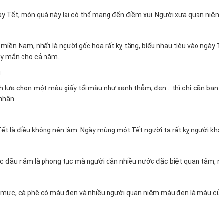
y Tết, món quà này lại có thể mang đến điềm xui. Người xưa quan niệ
miền Nam, nhất là người gốc hoa rất kỵ tặng, biếu nhau tiêu vào ngày Tết
ay mắn cho cả năm.
u
nh lựa chọn một màu giấy tối màu như xanh thẫm, đen… thì chỉ cần bạn
nhận.
ết là điều không nên làm. Ngày mùng một Tết người ta rất kỵ người khá
c đầu năm là phong tục mà người dân nhiều nước đặc biệt quan tâm, n
mực, cà phê có màu đen và nhiều người quan niệm màu đen là màu củ