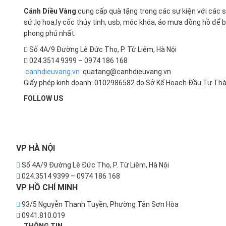
Cánh Diều Vàng
cung cấp quà tặng trong các sự kiện với các sả
sứ ,lọ hoa,ly cốc thủy tinh, usb, móc khóa, áo mưa đồng hồ đ
phong phú nhất.
Số 4A/9 Đường Lê Đức Thọ, P. Từ Liêm, Hà Nội
024.3514 9399 – 0974 186 168
canhdieuvang.vn
quatang@canhdieuvang.vn
Giấy phép kinh doanh: 0102986582 do Sở Kế Hoạch Đầu Tư Thà
FOLLOW US
VP
HÀ NỘI
Số 4A/9 Đường Lê Đức Thọ, P. Từ Liêm, Hà Nội
024.3514 9399 – 0974 186 168
VP
HỒ CHÍ MINH
93/5 Nguyễn Thanh Tuyền, Phường Tân Sơn Hòa
0941.810.019