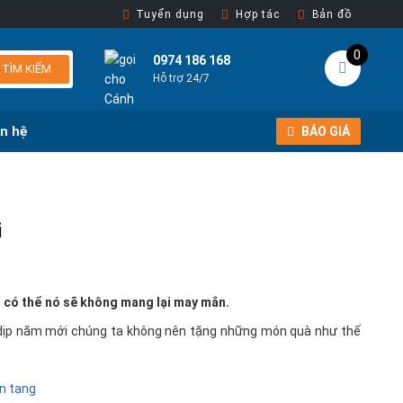
Tuyển dụng
Hợp tác
Bản đồ
0
0974 186 168
TÌM KIẾM
Hỗ trợ 24/7
ên hệ
BÁO GIÁ
i
 có thể nó sẽ không mang lại may mắn.
i dịp năm mới chúng ta không nên tặng những món quà như thế