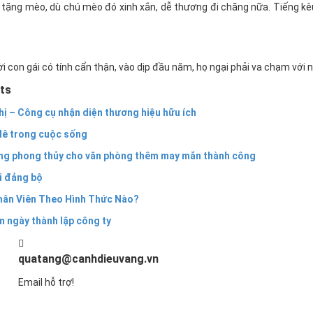
tặng mèo, dù chú mèo đó xinh xắn, dễ thương đi chăng nữa. Tiếng kêu
i con gái có tính cẩn thận, vào dịp đầu năm, họ ngại phải va chạm với nh
ts
hị – Công cụ nhận diện thương hiệu hữu ích
 lê trong cuộc sống
ng phong thủy cho văn phòng thêm may mắn thành công
i đảng bộ
ân Viên Theo Hình Thức Nào?
m ngày thành lập công ty
quatang@canhdieuvang.vn
Email hỗ trợ!