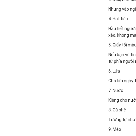
Nhưng vào ngà
4. Hạt tiêu
Hầu hết người 
xẻo, không m
5. Giấy tối mà
Nếu bạn vô tì
từ phía người 
6. Lửa
Cho lửa ngày T
7. Nước
Kiêng cho nướ
8. Cà phê
Tương tự như 
9. Mèo