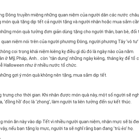
g Đông truyền miệng những quan niệm của người dân các nước châu 
 món quà tặng dịp tết cả người tặng và người nhận hoặc mua sắm cần 
 những món quà tưởng đơn giản dùng tặng cho người thân, bạn bè, đối tá
 quan niệm nói trên của người phương Đông, người phương Tây ‘vô tư’
hông coi trọng khái niệm kiêng kỵ điều gì dù đó là ngày nào của năm.
ân ở Mỹ, Pháp, Anh… còn ‘tận dụng’ những ngày kiêng, tháng kỵ để tổ 
 lễ Halloween như ở nhiều nước tổ chức.
u những gợi ý món quà không nên tặng, mua sắm dịp tết.
 trưng cho thời gian. Khi nhận được món quà này, một số người sẽ nghĩ
, ‘đồng hồ’ đọc là ‘zhong’, làm người ta liên tưởng đến sự kết thúc.
g món ăn này vào dịp Tết vì nhiều người quan niệm, nhận mực sẽ bị đen
ậy, nếu bạn tặng lọ mực, người ta sẽ nghĩ rằng bạn đang ‘trù ẻo’ họ.
o