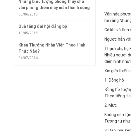
Những biểu tượng phong thủy cho
văn phòng thêm may mắn thành công
Văn hóa phươn
08/06/2015
hệ rằng:Những
Quà tặng đại hội đảng bộ
Có khi vô tình
13/05/2015
Ngược hẳn với
Khen Thưởng Nhân Viên Theo Hình
Thậm chí, họ k
Thức Nào?
Nhiều người d
04/07/2014
điển hình như
Xin giới thiệ
1. Đồng hồ
Đồng hồ tượng
Theo tiếng Hoa
2. Mực
Không nên tặn
Tương tự như v
3. Dao, nĩa, ké