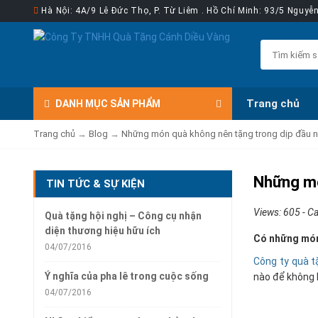
Hà Nội: 4A/9 Lê Đức Thọ, P. Từ Liêm . Hồ Chí Minh: 93/5 Nguy
Trang chủ
DANH MỤC
SẢN PHẨM
Trang chủ
→
Blog
→
Những món quà không nên tặng trong dịp đầu 
Những mó
TIN TỨC & SỰ KIỆN
Views: 605 - C
Quà tặng hội nghị – Công cụ nhận
diện thương hiệu hữu ích
Có những món 
04/07/2016
Công ty quà t
Ý nghĩa của pha lê trong cuộc sống
nào để không 
04/07/2016