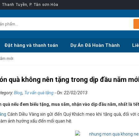
ễn Thanh Tuyền, P. Tân sơn Hòa
Đặt hàng và thanh toán
Dự Án Đã Hoàn Thành
Li
năm mới
n quà không nên tặng trong dịp đầu năm mớ
ategory:
Blog
,
Tư vấn quà tặng
- On:
22/02/2013
quà nếu đem biếu tặng, mua sắm, nhận vào dịp đầu năm, nhất là tết
ặng
Cánh Diều Vàng xin gửi đến Quý Khách mẹo khi tặng quà, đối vớ
làm ảnh hưởng xấu đến mối quan hệ.