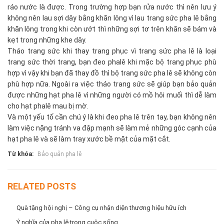
ráo nước là được. Trong trường hợp bạn rửa nước thì nên lưu ý
không nên lau sợi dây bằng khăn lông vì lau trang sức pha lê bằng
khăn lông trong khi còn ướt thì những sợi tơ trên khăn sẽ bám và
kẹt trong những khe dây.
Tháo trang sức khi thay trang phục vì trang sức pha lê là loại
trang sức thời trang, bạn đeo phalê khi mặc bộ trang phục phù
hợp vì vậy khi bạn đã thay đồ thì bộ trang sức pha lê sẽ không còn
phù hợp nữa. Ngoài ra việc tháo trang sức sẽ giúp bạn bảo quản
được những hạt pha lê vì những người có mồ hôi muối thì dễ làm
cho hạt phalê mau bị mờ.
Và một yếu tố cần chú ý là khi đeo pha lê trên tay, bạn không nên
làm việc nặng tránh va đập mạnh sẽ làm mẻ những góc cạnh của
hạt pha lê và sẽ làm tray xước bề mặt của mặt cắt.
Từ khóa:
Bảo quản pha lê
RELATED POSTS
Quà tặng hội nghị – Công cụ nhận diện thương hiệu hữu ích
Ý nghĩa của pha lê trong cuộc sống