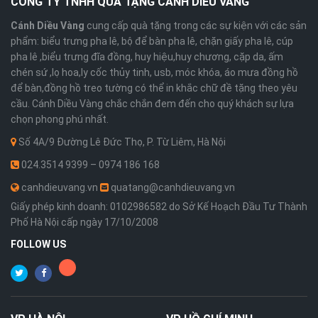
CÔNG TY TNHH QUÀ TẶNG CÁNH DIỀU VÀNG
Cánh Diều Vàng
cung cấp quà tặng trong các sự kiện với các sản
phẩm: biểu trưng pha lê, bộ để bàn pha lê, chặn giấy pha lê, cúp
pha lê ,biểu trưng đĩa đồng, huy hiệu,huy chương, cặp da, ấm
chén sứ ,lọ hoa,ly cốc thủy tinh, usb, móc khóa, áo mưa đồng hồ
để bàn,đồng hồ treo tường có thể in khắc chữ đề tặng theo yêu
cầu. Cánh Diều Vàng chắc chắn đem đến cho quý khách sự lựa
chọn phong phú nhất.
Số 4A/9 Đường Lê Đức Thọ, P. Từ Liêm, Hà Nội
024.3514 9399 – 0974 186 168
canhdieuvang.vn
quatang@canhdieuvang.vn
Giấy phép kinh doanh: 0102986582 do Sở Kế Hoạch Đầu Tư Thành
Phố Hà Nội cấp ngày 17/10/2008
FOLLOW US