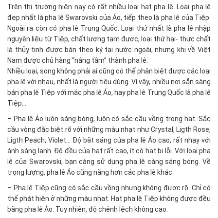
Trên thị trường hiện nay có rất nhiều loại hạt pha lê. Loại pha lê
đẹp nhất là pha lê Swarovski của Áo, tiếp theo là pha lê của Tiệp.
Ngoài ra còn có pha lê Trung Quốc. Loại thứ nhất là pha lê nhập
nguyên liệu từ Tiệp, chất lượng tạm được, loại thứ hai- thực chất
là thủy tinh được bán theo ký tại nước ngoài, nhưng khi về Việt
Nam được chủ hàng “nâng tầm” thành pha lê.
Nhiều loại, song không phải ai cũng có thể phân biệt được các loại
pha lê với nhau, nhất là người tiêu dùng. Vì vậy, nhiều nơi sẵn sàng
bán pha lê Tiệp với mác pha lê Áo, hay pha lê Trung Quốc là pha lê
Tiệp…
– Pha lê Áo luôn sáng bóng, luôn có sắc cầu vồng trong hạt. Sắc
cầu vòng đặc biệt rõ với những màu nhạt như Crystal, Ligth Rose,
Ligth Peach, Violet… Độ bắt sáng của pha lê Áo cao, rất nhạy với
ánh sáng lạnh. Độ đều của hạt rất cao, ít có hạt bị lỗi. Với loại pha
lê của Swarovski, bạn càng sử dụng pha lê càng sáng bóng. Về
trọng lượng, pha lê Áo cũng nặng hơn các pha lê khác.
– Pha lê Tiệp cũng có sắc cầu vồng nhưng không được rõ. Chỉ có
thể phát hiện ở những màu nhạt. Hạt pha lê Tiệp không được đều
bằng pha lê Áo. Tuy nhiên, độ chênh lệch không cao.