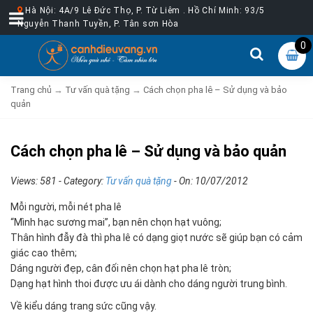
Hà Nội: 4A/9 Lê Đức Thọ, P. Từ Liêm . Hồ Chí Minh: 93/5
Nguyễn Thanh Tuyền, P. Tân sơn Hòa
0
Trang chủ
→
Tư vấn quà tặng
→
Cách chọn pha lê – Sử dụng và bảo
quản
Cách chọn pha lê – Sử dụng và bảo quản
Views: 581 - Category:
Tư vấn quà tặng
- On:
10/07/2012
Mỗi người, mỗi nét pha lê
“Mình hạc sương mai”, bạn nên chọn hạt vuông;
Thân hình đẫy đà thì pha lê có dạng giọt nước sẽ giúp bạn có cảm
giác cao thêm;
Dáng người đẹp, cân đối nên chọn hạt pha lê tròn;
Dạng hạt hình thoi được ưu ái dành cho dáng người trung bình.
Về kiểu dáng trang sức cũng vậy.