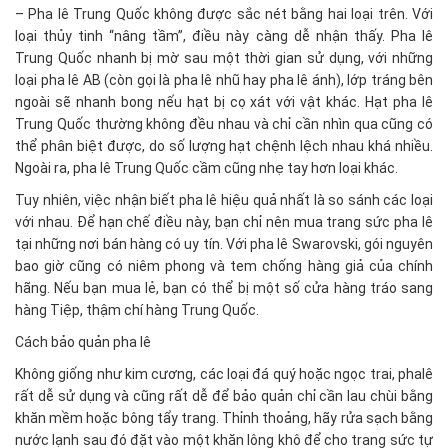
– Pha lê Trung Quốc không được sắc nét bằng hai loại trên. Với
loại thủy tinh “nâng tầm”, điều này càng dễ nhận thấy. Pha lê
Trung Quốc nhanh bị mờ sau một thời gian sử dụng, với những
loại pha lê AB (còn gọi là pha lê nhũ hay pha lê ánh), lớp tráng bên
ngoài sẽ nhanh bong nếu hạt bị cọ xát với vật khác. Hạt pha lê
Trung Quốc thường không đều nhau và chỉ cần nhìn qua cũng có
thể phân biệt được, do số lượng hạt chệnh lệch nhau khá nhiều.
Ngoài ra, pha lê Trung Quốc cầm cũng nhẹ tay hơn loại khác.
Tuy nhiên, việc nhận biết pha lê hiệu quả nhất là so sánh các loại
với nhau. Để hạn chế điều này, bạn chỉ nên mua trang sức pha lê
tại những nơi bán hàng có uy tín. Với pha lê Swarovski, gói nguyên
bao giờ cũng có niêm phong và tem chống hàng giả của chính
hãng. Nếu bạn mua lẻ, bạn có thể bị một số cửa hàng tráo sang
hàng Tiệp, thậm chí hàng Trung Quốc.
Cách bảo quản pha lê
Không giống như kim cương, các loại đá quý hoặc ngọc trai, phalê
rất dễ sử dụng và cũng rất dễ để bảo quản chỉ cần lau chùi bằng
khăn mềm hoặc bông tẩy trang. Thỉnh thoảng, hãy rửa sạch bằng
nước lạnh sau đó đặt vào một khăn lông khô để cho trang sức tự