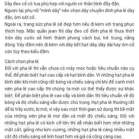
Dây đeo cổ có tua phù hợp với người có thân hình đầy đặn.
Ngược lại, phụ nữ “mình dây” nên chọn dây chuyền đính pha lê dày
đặc, ôm sát cổ.
Ngoài ra, trang sức pha lê sẽ đẹp hơn nếu đi kèm với trang phục
thích hợp. Mặc quần jean thì dây đeo cổ đính pha lê thưa thớt
trên dây cước sẽ hình thành phong cách bụi, trẻ trung, năng
động. Váy đầm nên đi kèm với dây kết hạt dày, dây dài hay ôm cổ
còn tùy theo kiểu đầm.
Cách chọn pha lê
Đối với pha lê thì vẫn chưa có máy móc hoặc tiêu chuẩn nào cụ
thể, để phân biệt hạt cao cấp và hạt bình dân. Vì những hạt pha lê
bình dân khi mới cũng rất bóng và chiếu sáng chỉ khi để cạnh một
viên pha lê cao cấp thì chúng ta mới có thể thấy được sự khác
biệt. Để phân biệt pha lê cao cấp và bình dân thì tiêu chuẩn về độ
bóng và độ chiếu sáng vẫn được chú trọng. Hạt pha lê thường rất
dễ bị trầy xước, bị mờ, vì vậy sau một thời gian sử dụng thì bề mặt
của những viên pha lê mờ dần và mất độ chiếu sáng. Đối với
những hạt pha lê có kích cỡ lớn thì dễ nhận biết hơn nhờ những
mặt cắt, giống như kim cương, những hạt pha lê càng nhiều mặt
cắt độ chiếu sáng sẽ linh hoạt hơn và giá cả cũng càng cao.