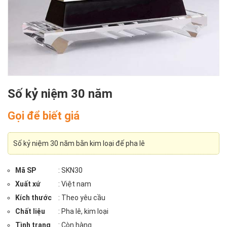
Số kỷ niệm 30 năm
Gọi để biết giá
Số kỷ niệm 30 năm bằn kim loại đế pha lê
Mã SP
: SKN30
Xuất xứ
: Việt nam
Kích thước
: Theo yêu cầu
Chất liệu
: Pha lê, kim loại
Tình trạng
: Còn hàng