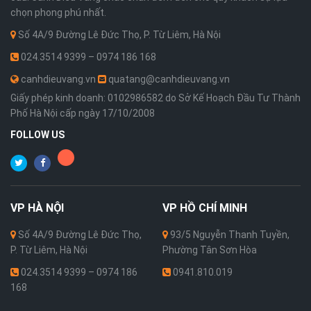
chọn phong phú nhất.
Số 4A/9 Đường Lê Đức Thọ, P. Từ Liêm, Hà Nội
024.3514 9399 – 0974 186 168
canhdieuvang.vn
quatang@canhdieuvang.vn
Giấy phép kinh doanh: 0102986582 do Sở Kế Hoạch Đầu Tư Thành
Phố Hà Nội cấp ngày 17/10/2008
FOLLOW US
VP
HÀ NỘI
VP
HỒ CHÍ MINH
Số 4A/9 Đường Lê Đức Thọ,
93/5 Nguyễn Thanh Tuyền,
P. Từ Liêm, Hà Nội
Phường Tân Sơn Hòa
024.3514 9399 – 0974 186
0941.810.019
168