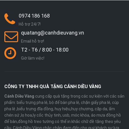
0974 186 168
Hỗ trợ 24/7!
quatang@canhdieuvang.vn
Email hỗ trợ!
T2 - T6 / 8:00 - 18:00
Giờ làm việc!
CÔNG TY TNHH QUÀ TẶNG CÁNH DIỀU VÀNG
Cánh Diều Vàng
cung cấp quà tặng trong các sự kiện với các sản
phẩm: biểu trưng pha lê, bộ để bàn pha lê, chặn giấy pha lê, cúp
pha lê ,biểu trưng đĩa đồng, huy hiệu,huy chương, cặp da, ấm
chén sứ ,lọ hoa,ly cốc thủy tinh, usb, móc khóa, áo mưa đồng hồ
để bàn,đồng hồ treo tường có thể in khắc chữ đề tặng theo yêu
cầu. Cánh Diều Vàng chắc chắn đem đến cho quý khách sự lựa