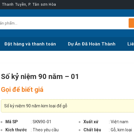
ễn Thanh Tuyền, P. Tân sơn Hòa
Đặt hàng và thanh toán
Dự Án Đã Hoàn Thành
Li
Số kỷ niệm 90 năm – 01
Gọi để biết giá
Số kỷ niệm 90 năm kim loại đế gỗ
Mã SP
: SKN90-01
Xuất xứ
: Việt nam
Kích thước
: Theo yêu cầu
Chất liệu
: Gỗ, kim loại