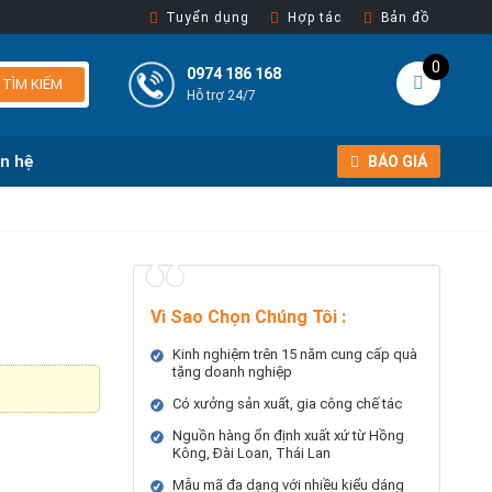
Tuyển dụng
Hợp tác
Bản đồ
0
0974 186 168
TÌM KIẾM
Hỗ trợ 24/7
ên hệ
BÁO GIÁ
Vì Sao Chọn Chúng Tôi
:
Kinh nghiệm trên 15 năm cung cấp quà
tặng doanh nghiệp
Có xưởng sản xuất, gia công chế tác
Nguồn hàng ổn định xuất xứ từ Hồng
Kông, Đài Loan, Thái Lan
Mẫu mã đa dạng với nhiều kiểu dáng