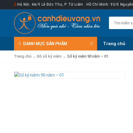
Hà Nội: 4A/9 Lê Đức Thọ, P. Từ Liêm . Hồ Chí Minh: 93/5 Nguy
Trang chủ
DANH MỤC
SẢN PHẨM
Trang chủ
→
Bộ số kỷ niệm
→
Số kỷ niệm 90 năm – 01