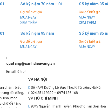
 01
Số kỷ niệm 70 năm – 01
Số kỷ niệm 35 n
Gọi để biết giá
Gọi để biết giá
MUA NGAY
MUA NGAY
XEM THÊM
XEM THÊM
 01
Số kỷ niệm 95 năm
Số kỷ niệm 85 
Gọi để biết giá
Gọi để biết giá
MUA NGAY
MUA NGAY
quatang@canhdieuvang.vn
Email hỗ trợ!
VP
HÀ NỘI
sản phẩm: biểu
Số 4A/9 Đường Lê Đức Thọ, P. Từ Liêm, Hà Nội
u trưng đĩa đồng,
024.3514 9399 – 0974 186 168
VP
HỒ CHÍ MINH
nh, usb, móc
ắc chữ đề tặng
93/5 Nguyễn Thanh Tuyền, Phường Tân Sơn Hòa