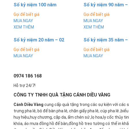
Số kỷ niệm 100 năm
Số kỷ niệm 90 năm –
Gọi để biết giá
Gọi để biết giá
MUA NGAY
MUA NGAY
XEM THÊM
XEM THÊM
Số kỷ niệm 20 năm – 02
Số kỷ niệm 35 năm –
Gọi để biết giá
Gọi để biết giá
MUA NGAY
MUA NGAY
0974 186 168
Hỗ trợ 24/7!
CÔNG TY TNHH QUÀ TẶNG CÁNH DIỀU VÀNG
Cánh Diều Vàng
cung cấp quà tặng trong các sự kiện với các 
trưng pha lê, bộ để bàn pha lê, chặn giấy pha lê, cúp pha lê ,biể
huy hiệu,huy chương, cặp da, ấm chén sứ ,lọ hoa,ly cốc thủy ti
khóa, áo mưa đồng hồ để bàn,đồng hồ treo tường có thể in kh