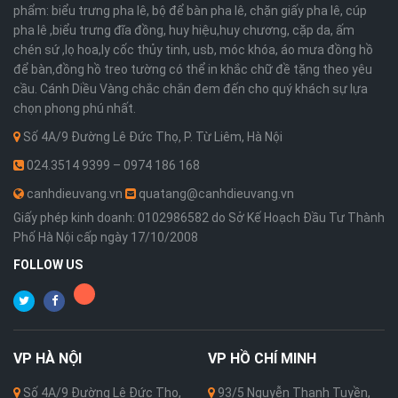
phẩm: biểu trưng pha lê, bộ để bàn pha lê, chặn giấy pha lê, cúp
pha lê ,biểu trưng đĩa đồng, huy hiệu,huy chương, cặp da, ấm
chén sứ ,lọ hoa,ly cốc thủy tinh, usb, móc khóa, áo mưa đồng hồ
để bàn,đồng hồ treo tường có thể in khắc chữ đề tặng theo yêu
cầu. Cánh Diều Vàng chắc chắn đem đến cho quý khách sự lựa
chọn phong phú nhất.
Số 4A/9 Đường Lê Đức Thọ, P. Từ Liêm, Hà Nội
024.3514 9399 – 0974 186 168
canhdieuvang.vn
quatang@canhdieuvang.vn
Giấy phép kinh doanh: 0102986582 do Sở Kế Hoạch Đầu Tư Thành
Phố Hà Nội cấp ngày 17/10/2008
FOLLOW US
VP
HÀ NỘI
VP
HỒ CHÍ MINH
Số 4A/9 Đường Lê Đức Thọ,
93/5 Nguyễn Thanh Tuyền,