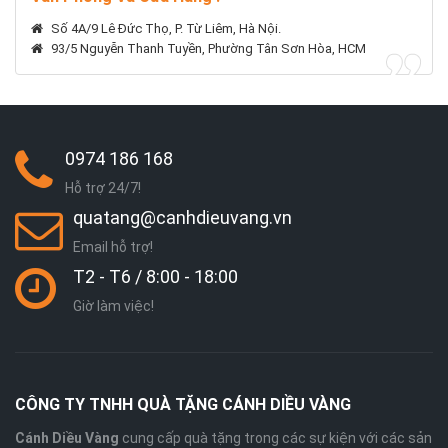
Số 4A/9 Lê Đức Thọ, P. Từ Liêm, Hà Nội.
93/5 Nguyễn Thanh Tuyền, Phường Tân Sơn Hòa, HCM
0974 186 168
Hỗ trợ 24/7!
quatang@canhdieuvang.vn
Email hỗ trợ!
T2 - T6 / 8:00 - 18:00
Giờ làm việc!
CÔNG TY TNHH QUÀ TẶNG CÁNH DIỀU VÀNG
Cánh Diều Vàng
cung cấp quà tặng trong các sự kiện với các sản