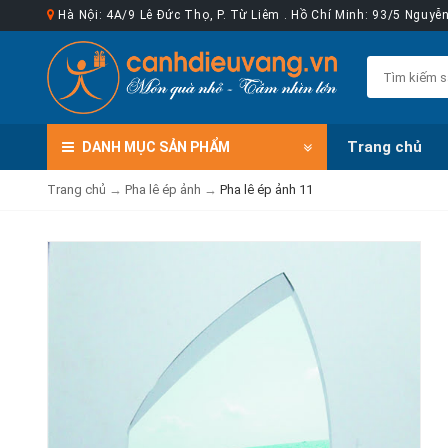
Hà Nội: 4A/9 Lê Đức Thọ, P. Từ Liêm . Hồ Chí Minh: 93/5 Nguy
Trang chủ
DANH MỤC
SẢN PHẨM
Trang chủ
→
Pha lê ép ảnh
→
Pha lê ép ảnh 11