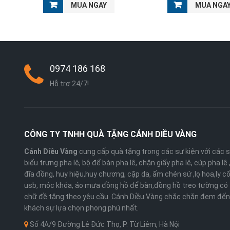
MUA NGAY
MUA NGA
0974 186 168
Hỗ trợ 24/7!
CÔNG TY TNHH QUÀ TẶNG CÁNH DIỀU VÀNG
Cánh Diều Vàng
cung cấp quà tặng trong các sự kiện với các 
biểu trưng pha lê, bộ để bàn pha lê, chặn giấy pha lê, cúp pha lê
đĩa đồng, huy hiệu,huy chương, cặp da, ấm chén sứ ,lọ hoa,ly cố
usb, móc khóa, áo mưa đồng hồ để bàn,đồng hồ treo tường có 
chữ đề tặng theo yêu cầu. Cánh Diều Vàng chắc chắn đem đến
khách sự lựa chọn phong phú nhất.
Số 4A/9 Đường Lê Đức Thọ, P. Từ Liêm, Hà Nội