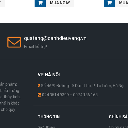
Y
MUA NGAY
MUA
quatang@canhdieuvang.vn
Email hỗ trợ!
VP
HÀ NỘI
sản phẩm:
Số 4A/9 Đường Lê Đức Thọ, P. Từ Liêm, Hà Nội
 ,biểu trưng
024.3514 9399 – 0974 186 168
c thủy tinh,
thể in khắc
 cho quý
THÔNG TIN
CHÍNH S
Giới thiệu
Chính sác