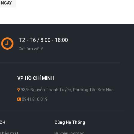
 NGAY
T2 - T6 / 8:00 - 18:00
Giờ làm việc!
VP
HỒ CHÍ MINH
93/5 Nguyễn Thanh Tuyền, Phường Tân Sơn Hòa
0941.810.019
ÁCH
Cùng Hệ Thống
h bảo mật
Huyhieu.com.vn