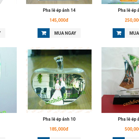
5
Pha lê ép ảnh 14
Pha lê ép 
145,000đ
250,0
Y
MUA NGAY
MUA
1
Pha lê ép ảnh 10
Pha lê ép 
185,000đ
500,0