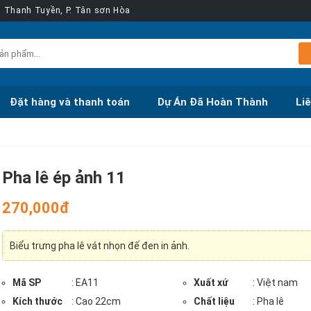
ễn Thanh Tuyền, P. Tân sơn Hòa
Đặt hàng và thanh toán
Dự Án Đã Hoàn Thành
Li
Pha lê ép ảnh 11
270,000đ
Biểu trưng pha lê vát nhọn đế đen in ảnh.
Mã SP
: EA11
Xuất xứ
: Việt nam
Kích thước
: Cao 22cm
Chất liệu
: Pha lê