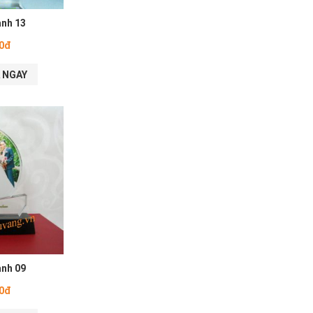
ảnh 13
00đ
 NGAY
ảnh 09
00đ