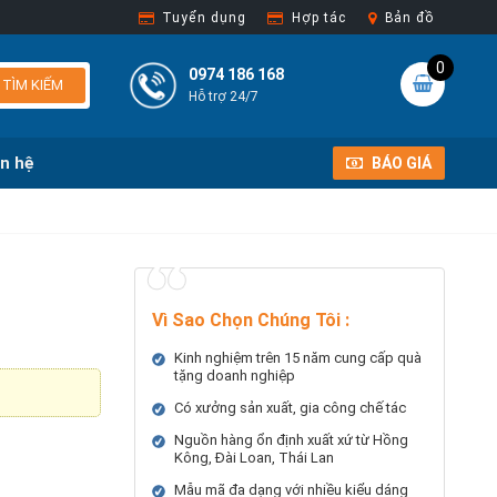
Tuyển dụng
Hợp tác
Bản đồ
0
0974 186 168
TÌM KIẾM
Hỗ trợ 24/7
ên hệ
BÁO GIÁ
Vì Sao Chọn Chúng Tôi
:
Kinh nghiệm trên 15 năm cung cấp quà
tặng doanh nghiệp
Có xưởng sản xuất, gia công chế tác
Nguồn hàng ổn định xuất xứ từ Hồng
Kông, Đài Loan, Thái Lan
Mẫu mã đa dạng với nhiều kiểu dáng