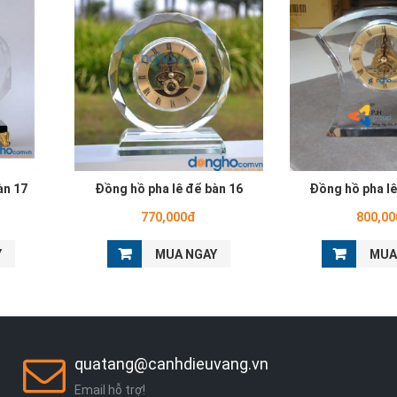
àn 17
Đồng hồ pha lê để bàn 16
Đồng hồ pha lê
770,000đ
800,0
Y
MUA NGAY
MUA
quatang@canhdieuvang.vn
Email hỗ trợ!