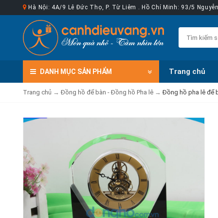
Hà Nội: 4A/9 Lê Đức Thọ, P. Từ Liêm . Hồ Chí Minh: 93/5 Nguy
Trang chủ
DANH MỤC
SẢN PHẨM
Trang chủ
→
Đồng hồ để bàn - Đồng hồ Pha lê
→
Đồng hồ pha lê để 