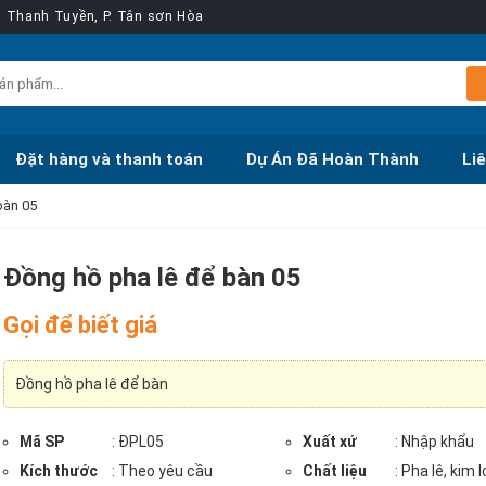
ễn Thanh Tuyền, P. Tân sơn Hòa
Đặt hàng và thanh toán
Dự Án Đã Hoàn Thành
Li
bàn 05
Đồng hồ pha lê để bàn 05
Gọi để biết giá
Đồng hồ pha lê để bàn
Mã SP
: ĐPL05
Xuất xứ
: Nhập khẩu
Kích thước
: Theo yêu cầu
Chất liệu
: Pha lê, kim l