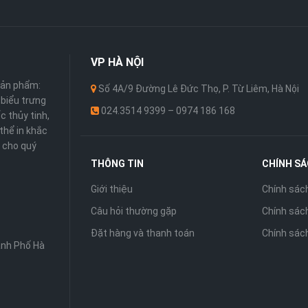
VP
HÀ NỘI
sản phẩm:
Số 4A/9 Đường Lê Đức Thọ, P. Từ Liêm, Hà Nội
 ,biểu trưng
024.3514 9399 – 0974 186 168
c thủy tinh,
thể in khắc
 cho quý
THÔNG TIN
CHÍNH S
Giới thiệu
Chính sác
Câu hỏi thường gặp
Chính sách
Đặt hàng và thanh toán
Chính sác
ành Phố Hà