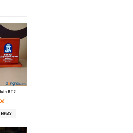
bàn BT2
00đ
 NGAY