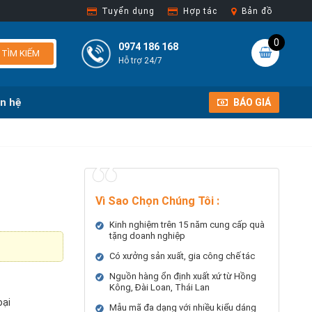
Tuyển dụng
Hợp tác
Bản đồ
0
0974 186 168
TÌM KIẾM
Hỗ trợ 24/7
ên hệ
BÁO GIÁ
Vì Sao Chọn Chúng Tôi
:
Kinh nghiệm trên 15 năm cung cấp quà
tặng doanh nghiệp
Có xưởng sản xuất, gia công chế tác
Nguồn hàng ổn định xuất xứ từ Hồng
Kông, Đài Loan, Thái Lan
oại
Mẫu mã đa dạng với nhiều kiểu dáng