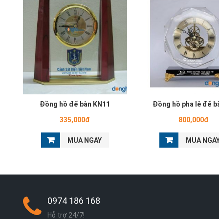
Đồng hồ để bàn KN11
Đồng hồ pha lê để b
335,000đ
800,000đ
MUA NGAY
MUA NGA
0974 186 168
Hỗ trợ 24/7!