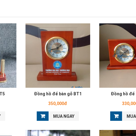
BT5
Đồng hồ để bàn gỗ BT1
Đồng hồ để 
350,000đ
330,0
Y
MUA NGAY
MUA