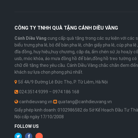
CÔNG TY TNHH QUÀ TẶNG CÁNH DIỀU VÀNG
Cánh Diều Vàng
cung cấp quà tặng trong các sự kiện với các 
biểu trưng pha lê, bộ để bàn pha lê, chặn giấy pha lê, cúp pha lê
đĩa đồng, huy hiệu,huy chương, cặp da, ấm chén sứ ,lọ hoa,ly cố
usb, móc khóa, áo mưa đồng hồ để bàn,đồng hồ treo tường có 
chữ đề tặng theo yêu cầu. Cánh Diều Vàng chắc chắn đem đến
khách sự lựa chọn phong phú nhất.
Số 4A/9 Đường Lê Đức Thọ, P. Từ Liêm, Hà Nội
024.3514 9399 – 0974 186 168
canhdieuvang.vn
quatang@canhdieuvang.vn
Giấy phép kinh doanh: 0102986582 do Sở Kế Hoạch Đầu Tư Th
Nội cấp ngày 17/10/2008
FOLLOW US