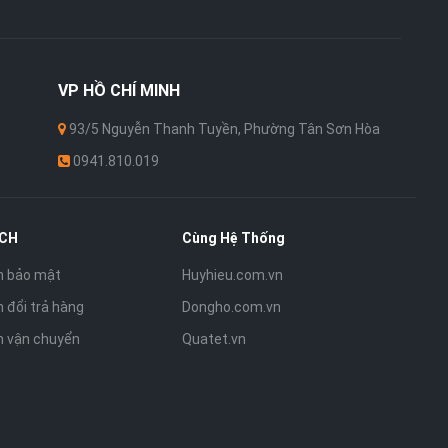
VP
HỒ CHÍ MINH
93/5 Nguyễn Thanh Tuyền, Phường Tân Sơn Hòa
0941.810.019
ÁCH
Cùng Hệ Thống
h bảo mật
Huyhieu.com.vn
 đổi trả hàng
Dongho.com.vn
h vận chuyển
Quatet.vn