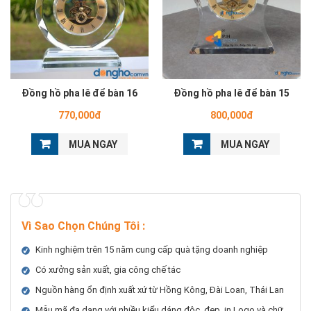
Đồng hồ pha lê để bàn 16
Đồng hồ pha lê để bàn 15
770,000đ
800,000đ
MUA NGAY
MUA NGAY
Vì Sao Chọn Chúng Tôi
:
Kinh nghiệm trên 15 năm cung cấp quà tặng doanh nghiệp
Có xưởng sản xuất, gia công chế tác
Nguồn hàng ổn định xuất xứ từ Hồng Kông, Đài Loan, Thái Lan
Mẫu mã đa dạng với nhiều kiểu dáng độc, đẹp, in Logo và chữ