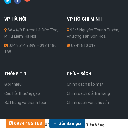
VP
HÀ NỘI
VP
HỒ CHÍ MINH
Số 4A/9 Đường Lê Đức Thọ,
93/5 Nguyễn Thanh Tuyền,
P. Từ Liêm, Hà Nội
Phường Tân Sơn Hòa
024.3514 9399 – 0974 186
0941.810.019
168
THÔNG TIN
CHÍNH SÁCH
Giới thiệu
Chính sách bảo mật
Câu hỏi thường gặp
Chính sách đổi trả hàng
Đặt hàng và thanh toán
Chính sách vận chuyển
0974 186 168
Gửi Báo giá
Bản quyền © 2026 thuộc về
Cánh Diều Vàng