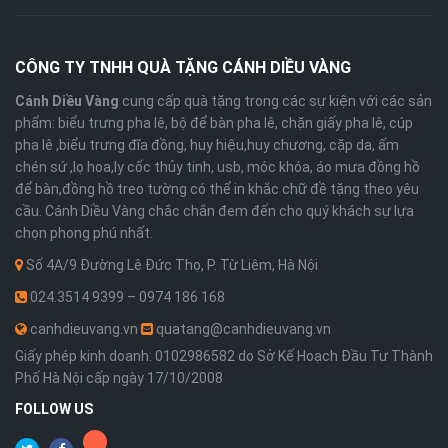
CÔNG TY TNHH QUÀ TẶNG CÁNH DIỀU VÀNG
Cánh Diều Vàng
cung cấp quà tặng trong các sự kiện với các sản
phẩm: biểu trưng pha lê, bộ để bàn pha lê, chặn giấy pha lê, cúp
pha lê ,biểu trưng đĩa đồng, huy hiệu,huy chương, cặp da, ấm
chén sứ ,lọ hoa,ly cốc thủy tinh, usb, móc khóa, áo mưa đồng hồ
để bàn,đồng hồ treo tường có thể in khắc chữ đề tặng theo yêu
cầu. Cánh Diều Vàng chắc chắn đem đến cho quý khách sự lựa
chọn phong phú nhất.
Số 4A/9 Đường Lê Đức Thọ, P. Từ Liêm, Hà Nội
024.3514 9399 – 0974 186 168
canhdieuvang.vn
quatang@canhdieuvang.vn
Giấy phép kinh doanh: 0102986582 do Sở Kế Hoạch Đầu Tư Thành
Phố Hà Nội cấp ngày 17/10/2008
FOLLOW US