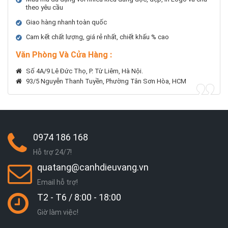
theo yêu cầu
Giao hàng nhanh toàn quốc
Cam kết chất lượng, giá rẻ nhất, chiết khấu % cao
Văn Phòng Và Cửa Hàng :
Số 4A/9 Lê Đức Thọ, P. Từ Liêm, Hà Nội.
93/5 Nguyễn Thanh Tuyền, Phường Tân Sơn Hòa, HCM
0974 186 168
Hỗ trợ 24/7!
quatang@canhdieuvang.vn
Email hỗ trợ!
T2 - T6 / 8:00 - 18:00
Giờ làm việc!