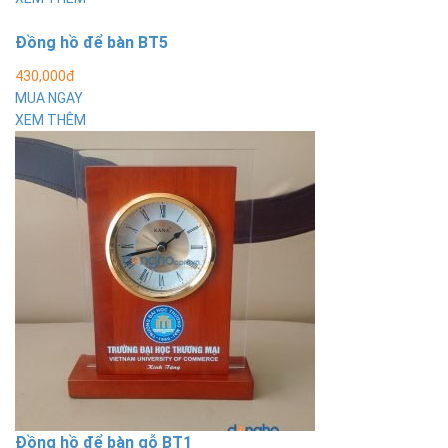
Đồng hồ để bàn BT5
430,000đ
MUA NGAY
XEM THÊM
Đồng hồ để bàn gỗ BT1