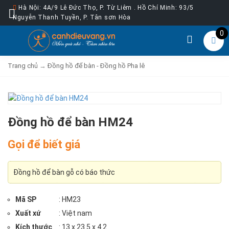
Hà Nội: 4A/9 Lê Đức Thọ, P. Từ Liêm . Hồ Chí Minh: 93/5
Nguyễn Thanh Tuyền, P. Tân sơn Hòa
0
Trang chủ
→
Đồng hồ để bàn - Đồng hồ Pha lê
Đồng hồ để bàn HM24
Gọi để biết giá
Đồng hồ để bàn gỗ có báo thức
Mã SP
: HM23
Xuất xứ
: Việt nam
Kích thước
: 13 x 23.5 x 4.2