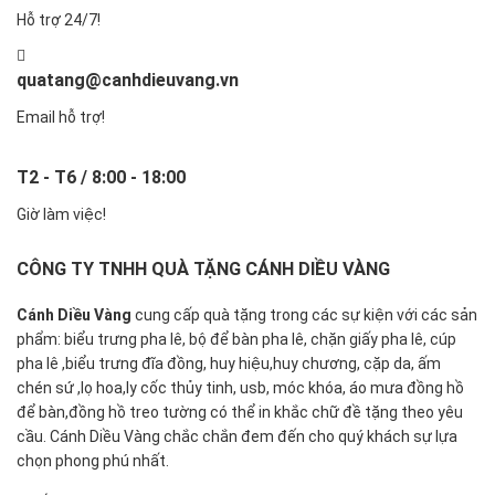
Hỗ trợ 24/7!
quatang@canhdieuvang.vn
Email hỗ trợ!
T2 - T6 / 8:00 - 18:00
Giờ làm việc!
CÔNG TY TNHH QUÀ TẶNG CÁNH DIỀU VÀNG
Cánh Diều Vàng
cung cấp quà tặng trong các sự kiện với các sản
phẩm: biểu trưng pha lê, bộ để bàn pha lê, chặn giấy pha lê, cúp
pha lê ,biểu trưng đĩa đồng, huy hiệu,huy chương, cặp da, ấm
chén sứ ,lọ hoa,ly cốc thủy tinh, usb, móc khóa, áo mưa đồng hồ
để bàn,đồng hồ treo tường có thể in khắc chữ đề tặng theo yêu
cầu. Cánh Diều Vàng chắc chắn đem đến cho quý khách sự lựa
chọn phong phú nhất.