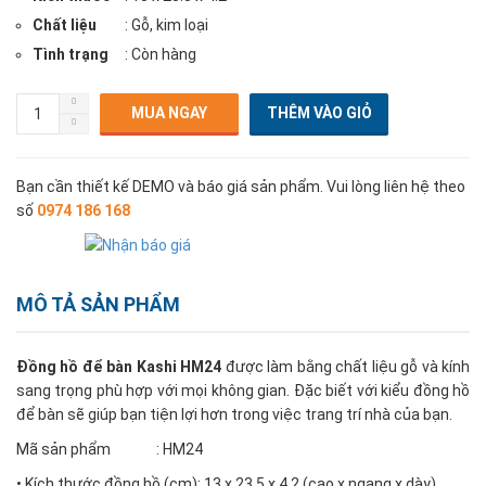
Chất liệu
: Gỗ, kim loại
Tình trạng
: Còn hàng
MUA NGAY
Bạn cần thiết kế DEMO và báo giá sản phẩm. Vui lòng liên hệ theo
số
0974 186 168
MÔ TẢ SẢN PHẨM
Đồng hồ để bàn Kashi HM24
được làm bằng chất liệu gỗ và kính
sang trọng phù hợp với mọi không gian. Đặc biết với kiểu đồng hồ
để bàn sẽ giúp bạn tiện lợi hơn trong việc trang trí nhà của bạn.
Mã sản phẩm : HM24
• Kích thước đồng hồ (cm): 13 x 23.5 x 4.2 (cao x ngang x dày)