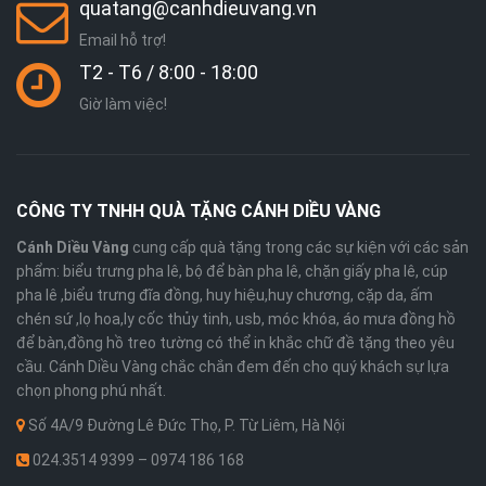
quatang@canhdieuvang.vn
Email hỗ trợ!
T2 - T6 / 8:00 - 18:00
Giờ làm việc!
CÔNG TY TNHH QUÀ TẶNG CÁNH DIỀU VÀNG
Cánh Diều Vàng
cung cấp quà tặng trong các sự kiện với các sản
phẩm: biểu trưng pha lê, bộ để bàn pha lê, chặn giấy pha lê, cúp
pha lê ,biểu trưng đĩa đồng, huy hiệu,huy chương, cặp da, ấm
chén sứ ,lọ hoa,ly cốc thủy tinh, usb, móc khóa, áo mưa đồng hồ
để bàn,đồng hồ treo tường có thể in khắc chữ đề tặng theo yêu
cầu. Cánh Diều Vàng chắc chắn đem đến cho quý khách sự lựa
chọn phong phú nhất.
Số 4A/9 Đường Lê Đức Thọ, P. Từ Liêm, Hà Nội
024.3514 9399 – 0974 186 168