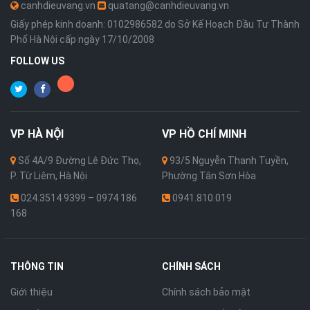
canhdieuvang.vn
quatang@canhdieuvang.vn
Giấy phép kinh doanh: 0102986582 do Sở Kế Hoạch Đầu Tư Thành
Phố Hà Nội cấp ngày 17/10/2008
FOLLOW US
VP
HÀ NỘI
VP
HỒ CHÍ MINH
Số 4A/9 Đường Lê Đức Thọ,
93/5 Nguyễn Thanh Tuyền,
P. Từ Liêm, Hà Nội
Phường Tân Sơn Hòa
024.3514 9399 – 0974 186
0941.810.019
168
THÔNG TIN
CHÍNH SÁCH
Giới thiệu
Chính sách bảo mật