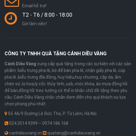
Email hỗ trợ!
T2 - T6 / 8:00 - 18:00
Giờ làm việc!
CÔNG TY TNHH QUÀ TẶNG CÁNH DIỀU VÀNG
Cánh Diều Vàng
cung cấp quà tặng trong các sự kiện với các sản
phẩm: biểu trưng pha lê, bộ để bàn pha lê, chặn giấy pha lê, cúp
pha lê ,biểu trưng đĩa đồng, huy hiệu,huy chương, cặp da, ấm
chén sứ ,lọ hoa,ly cốc thủy tinh, usb, móc khóa, áo mưa đồng hồ
để bàn,đồng hồ treo tường có thể in khắc chữ đề tặng theo yêu
cầu. Cánh Diều Vàng chắc chắn đem đến cho quý khách sự lựa
chọn phong phú nhất.
Số 4A/9 Đường Lê Đức Thọ, P. Từ Liêm, Hà Nội
024.3514 9399 – 0974 186 168
canhdieuvang.vn
quatang@canhdieuvang.vn