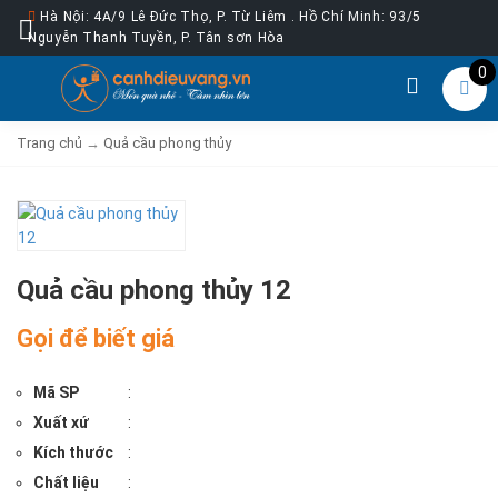
Hà Nội: 4A/9 Lê Đức Thọ, P. Từ Liêm . Hồ Chí Minh: 93/5
Nguyễn Thanh Tuyền, P. Tân sơn Hòa
0
Trang chủ
→
Quả cầu phong thủy
Quả cầu phong thủy 12
Gọi để biết giá
Mã SP
:
Xuất xứ
:
Kích thước
:
Chất liệu
: