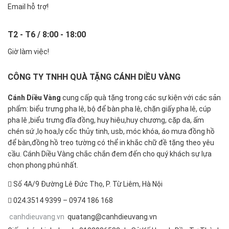
Email hỗ trợ!
T2 - T6 / 8:00 - 18:00
Giờ làm việc!
CÔNG TY TNHH QUÀ TẶNG CÁNH DIỀU VÀNG
Cánh Diều Vàng
cung cấp quà tặng trong các sự kiện với các sản
phẩm: biểu trưng pha lê, bộ để bàn pha lê, chặn giấy pha lê, cúp
pha lê ,biểu trưng đĩa đồng, huy hiệu,huy chương, cặp da, ấm
chén sứ ,lọ hoa,ly cốc thủy tinh, usb, móc khóa, áo mưa đồng hồ
để bàn,đồng hồ treo tường có thể in khắc chữ đề tặng theo yêu
cầu. Cánh Diều Vàng chắc chắn đem đến cho quý khách sự lựa
chọn phong phú nhất.
Số 4A/9 Đường Lê Đức Thọ, P. Từ Liêm, Hà Nội
024.3514 9399 – 0974 186 168
canhdieuvang.vn
quatang@canhdieuvang.vn