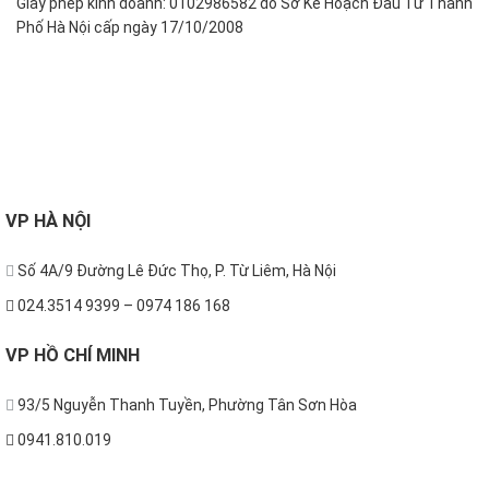
Giấy phép kinh doanh: 0102986582 do Sở Kế Hoạch Đầu Tư Thành
Phố Hà Nội cấp ngày 17/10/2008
FOLLOW US
VP
HÀ NỘI
Số 4A/9 Đường Lê Đức Thọ, P. Từ Liêm, Hà Nội
024.3514 9399 – 0974 186 168
VP
HỒ CHÍ MINH
93/5 Nguyễn Thanh Tuyền, Phường Tân Sơn Hòa
0941.810.019
THÔNG TIN