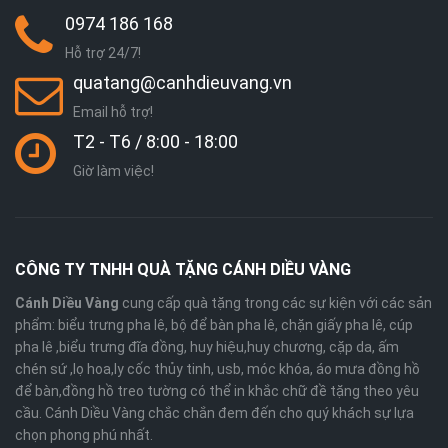
0974 186 168
Hỗ trợ 24/7!
quatang@canhdieuvang.vn
Email hỗ trợ!
T2 - T6 / 8:00 - 18:00
Giờ làm việc!
CÔNG TY TNHH QUÀ TẶNG CÁNH DIỀU VÀNG
Cánh Diều Vàng
cung cấp quà tặng trong các sự kiện với các sản
phẩm: biểu trưng pha lê, bộ để bàn pha lê, chặn giấy pha lê, cúp
pha lê ,biểu trưng đĩa đồng, huy hiệu,huy chương, cặp da, ấm
chén sứ ,lọ hoa,ly cốc thủy tinh, usb, móc khóa, áo mưa đồng hồ
để bàn,đồng hồ treo tường có thể in khắc chữ đề tặng theo yêu
cầu. Cánh Diều Vàng chắc chắn đem đến cho quý khách sự lựa
chọn phong phú nhất.