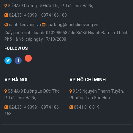
Số 4A/9 Đường Lê Đức Thọ, P. Từ Liêm, Hà Nội
024.3514 9399 – 0974 186 168
canhdieuvang.vn
quatang@canhdieuvang.vn
Giấy phép kinh doanh: 0102986582 do Sở Kế Hoạch Đầu Tư Thành
Phố Hà Nội cấp ngày 17/10/2008
FOLLOW US
VP
HÀ NỘI
VP
HỒ CHÍ MINH
Số 4A/9 Đường Lê Đức Thọ,
93/5 Nguyễn Thanh Tuyền,
P. Từ Liêm, Hà Nội
Phường Tân Sơn Hòa
024.3514 9399 – 0974 186
0941.810.019
168