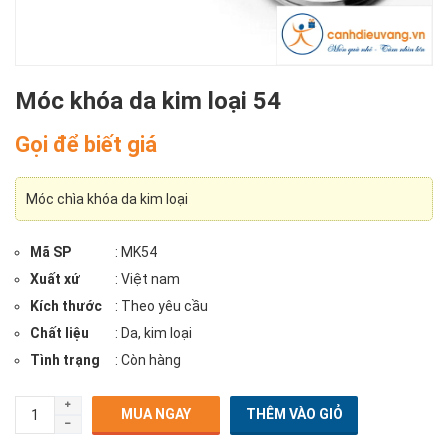
Móc khóa da kim loại 54
Gọi để biết giá
Móc chìa khóa da kim loại
Mã SP
: MK54
Xuất xứ
: Việt nam
Kích thước
: Theo yêu cầu
Chất liệu
: Da, kim loại
Tình trạng
: Còn hàng
MUA NGAY