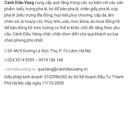
Cánh Diều Vàng
cung cấp quà tặng trong các sự kiện với các sản
phẩm: biểu trưng pha lê, bộ để bàn pha lê, chặn giấy pha lê, cúp
pha lê ,biểu trưng đĩa đồng, huy hiệu,huy chương, cặp da, ấm
chén sứ ,lọ hoa,ly cốc thủy tinh, usb, móc khóa, áo mưa đồng hồ
để bàn,đồng hồ treo tường có thể in khắc chữ đề tặng theo yêu
cầu. Cánh Diều Vàng chắc chắn đem đến cho quý khách sự lựa
chọn phong phú nhất.
Số 4A/9 Đường Lê Đức Thọ, P. Từ Liêm, Hà Nội
024.3514 9399 – 0974 186 168
canhdieuvang.vn
quatang@canhdieuvang.vn
Giấy phép kinh doanh: 0102986582 do Sở Kế Hoạch Đầu Tư Thành
Phố Hà Nội cấp ngày 17/10/2008
FOLLOW US