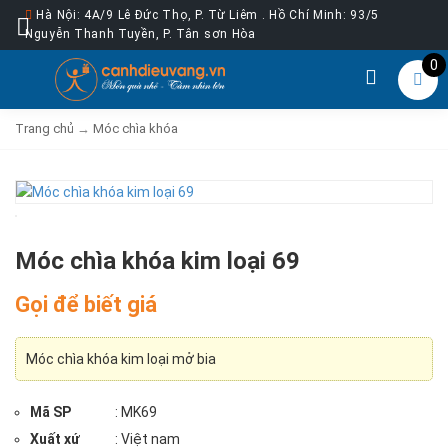
Hà Nội: 4A/9 Lê Đức Thọ, P. Từ Liêm . Hồ Chí Minh: 93/5
Nguyễn Thanh Tuyền, P. Tân sơn Hòa
0
Trang chủ
→
Móc chìa khóa
Móc chìa khóa kim loại 69
Gọi để biết giá
Móc chìa khóa kim loại mở bia
Mã SP
: MK69
Xuất xứ
: Việt nam