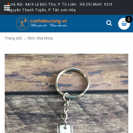
Hà Nội: 4A/9 Lê Đức Thọ, P. Từ Liêm . Hồ Chí Minh: 93/5
Nguyễn Thanh Tuyền, P. Tân sơn Hòa
0
Trang chủ
→
Móc chìa khóa