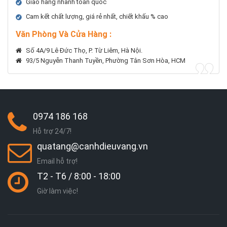
Giao hàng nhanh toàn quốc
Cam kết chất lượng, giá rẻ nhất, chiết khấu % cao
Văn Phòng Và Cửa Hàng :
Số 4A/9 Lê Đức Thọ, P. Từ Liêm, Hà Nội.
93/5 Nguyễn Thanh Tuyền, Phường Tân Sơn Hòa, HCM
0974 186 168
Hỗ trợ 24/7!
quatang@canhdieuvang.vn
Email hỗ trợ!
T2 - T6 / 8:00 - 18:00
Giờ làm việc!