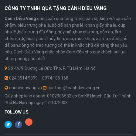
CÔNG TY TNHH QUÀ TẶNG CÁNH DIỀU VÀNG
Cánh Diều Vàng
cung cấp quà tặng trong các sự kiện với các sản
phẩm: biểu trưng pha lê, bộ để bàn pha lê, chặn giấy pha lê, cúp
pha lê ,biểu trưng đĩa đồng, huy hiệu,huy chương, cặp da, ấm
chén sứ ,lọ hoa,ly cốc thủy tinh, usb, móc khóa, áo mưa đồng hồ
để bàn,đồng hồ treo tường có thể in khắc chữ đề tặng theo yêu
cầu. Cánh Diều Vàng chắc chắn đem đến cho quý khách sự lựa
chọn phong phú nhất.
Số 4A/9 Đường Lê Đức Thọ, P. Từ Liêm, Hà Nội
024.3514 9399 – 0974 186 168
canhdieuvang.vn
quatang@canhdieuvang.vn
Giấy phép kinh doanh: 0102986582 do Sở Kế Hoạch Đầu Tư Thành
Phố Hà Nội cấp ngày 17/10/2008
FOLLOW US