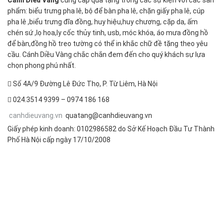
Cánh Diều Vàng
cung cấp quà tặng trong các sự kiện với các sản
phẩm: biểu trưng pha lê, bộ để bàn pha lê, chặn giấy pha lê, cúp
pha lê ,biểu trưng đĩa đồng, huy hiệu,huy chương, cặp da, ấm
chén sứ ,lọ hoa,ly cốc thủy tinh, usb, móc khóa, áo mưa đồng hồ
để bàn,đồng hồ treo tường có thể in khắc chữ đề tặng theo yêu
cầu. Cánh Diều Vàng chắc chắn đem đến cho quý khách sự lựa
chọn phong phú nhất.
Số 4A/9 Đường Lê Đức Thọ, P. Từ Liêm, Hà Nội
024.3514 9399 – 0974 186 168
canhdieuvang.vn
quatang@canhdieuvang.vn
Giấy phép kinh doanh: 0102986582 do Sở Kế Hoạch Đầu Tư Thành
Phố Hà Nội cấp ngày 17/10/2008
FOLLOW US