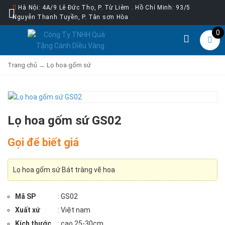
Hà Nội: 4A/9 Lê Đức Thọ, P. Từ Liêm . Hồ Chí Minh: 93/5
Nguyễn Thanh Tuyền, P. Tân sơn Hòa
0
Trang chủ
→
Lọ hoa gốm sứ
Lọ hoa gốm sứ GS02
Gọi để biết giá
Lọ hoa gốm sứ Bát tràng vẽ hoa
Mã SP
: GS02
Xuất xứ
: Việt nam
Kích thước
: cao 25-30cm