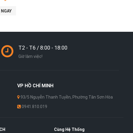
 NGAY
T2 - T6 / 8:00 - 18:00
Giờ làm việc!
VP
HỒ CHÍ MINH
93/5 Nguyễn Thanh Tuyền, Phường Tân Sơn Hòa
0941.810.019
ÁCH
Cùng Hệ Thống