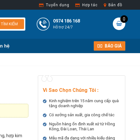
Tuyển dụng
Hợp tác
Bản đồ
0
0974 186 168
TÌM KIẾM
Hỗ trợ 24/7
ên hệ
BÁO GIÁ
Vì Sao Chọn Chúng Tôi
:
Kinh nghiệm trên 15 năm cung cấp quà
tặng doanh nghiệp
Có xưởng sản xuất, gia công chế tác
Nguồn hàng ổn định xuất xứ từ Hồng
Kông, Đài Loan, Thái Lan
ng, hợp kim
Mẫu mã đa dạng với nhiều kiểu dáng