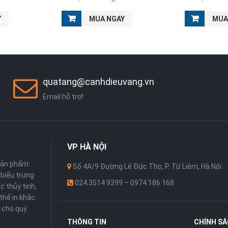
Y
MUA NGAY
MUA
quatang@canhdieuvang.vn
Email hỗ trợ!
VP
HÀ NỘI
sản phẩm:
Số 4A/9 Đường Lê Đức Thọ, P. Từ Liêm, Hà Nội
 ,biểu trưng
024.3514 9399 – 0974 186 168
c thủy tinh,
thể in khắc
 cho quý
THÔNG TIN
CHÍNH S