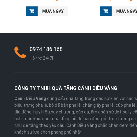
MUA NGAY
MUA NGA
0974 186 168
Hỗ trợ 24/7!
CÔNG TY TNHH QUÀ TẶNG CÁNH DIỀU VÀNG
Cánh Diều Vàng
cung cấp quà tặng trong các sự kiện với các 
biểu trưng pha lê, bộ để bàn pha lê, chặn giấy pha lê, cúp pha lê
đĩa đồng, huy hiệu,huy chương, cặp da, ấm chén sứ ,lọ hoa,ly cố
usb, móc khóa, áo mưa đồng hồ để bàn,đồng hồ treo tường có 
chữ đề tặng theo yêu cầu. Cánh Diều Vàng chắc chắn đem đến
khách sự lựa chọn phong phú nhất.