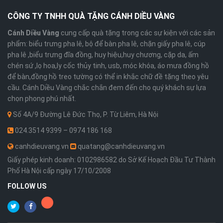
CÔNG TY TNHH QUÀ TẶNG CÁNH DIỀU VÀNG
Cánh Diều Vàng
cung cấp quà tặng trong các sự kiện với các sản
phẩm: biểu trưng pha lê, bộ để bàn pha lê, chặn giấy pha lê, cúp
pha lê ,biểu trưng đĩa đồng, huy hiệu,huy chương, cặp da, ấm
chén sứ ,lọ hoa,ly cốc thủy tinh, usb, móc khóa, áo mưa đồng hồ
để bàn,đồng hồ treo tường có thể in khắc chữ đề tặng theo yêu
cầu. Cánh Diều Vàng chắc chắn đem đến cho quý khách sự lựa
chọn phong phú nhất.
Số 4A/9 Đường Lê Đức Thọ, P. Từ Liêm, Hà Nội
024.3514 9399 – 0974 186 168
canhdieuvang.vn
quatang@canhdieuvang.vn
Giấy phép kinh doanh: 0102986582 do Sở Kế Hoạch Đầu Tư Thành
Phố Hà Nội cấp ngày 17/10/2008
FOLLOW US