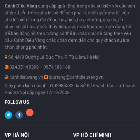
Cánh Diều Vàng
cung cấp quà tặng trong các sự kiện với các sản
phẩm: biểu trưng pha lê, bộ để bàn pha lê, chặn giấy pha lê, cúp
pha lê ,biểu trưng đĩa đồng, huy hiệu,huy chương, cặp da, ấm
chén sứ ,lọ hoa,ly cốc thủy tinh, usb, móc khóa, áo mưa đồng hồ
để bàn,đồng hồ treo tường có thể in khắc chữ đề tặng theo yêu
cầu. Cánh Diều Vàng chắc chắn đem đến cho quý khách sự lựa
chọn phong phú nhất.
Số 4A/9 Đường Lê Đức Thọ, P. Từ Liêm, Hà Nội
024.3514 9399 – 0974 186 168
canhdieuvang.vn
quatang@canhdieuvang.vn
Giấy phép kinh doanh: 0102986582 do Sở Kế Hoạch Đầu Tư Thành
Phố Hà Nội cấp ngày 17/10/2008
FOLLOW US
VP
HÀ NỘI
VP
HỒ CHÍ MINH