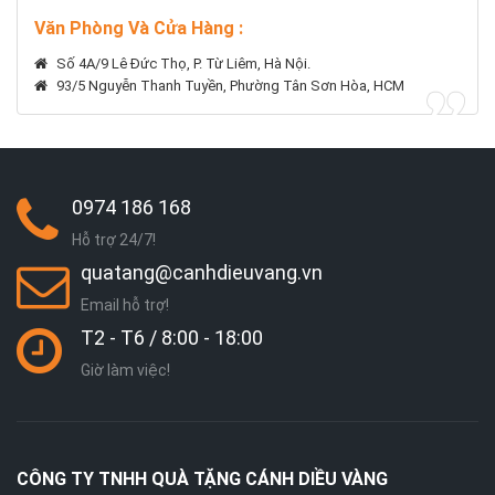
Văn Phòng Và Cửa Hàng :
Số 4A/9 Lê Đức Thọ, P. Từ Liêm, Hà Nội.
93/5 Nguyễn Thanh Tuyền, Phường Tân Sơn Hòa, HCM
0974 186 168
Hỗ trợ 24/7!
quatang@canhdieuvang.vn
Email hỗ trợ!
T2 - T6 / 8:00 - 18:00
Giờ làm việc!
CÔNG TY TNHH QUÀ TẶNG CÁNH DIỀU VÀNG