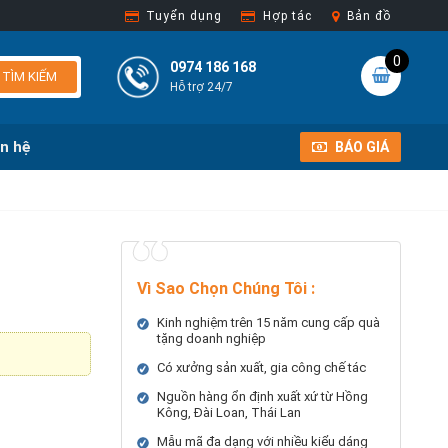
Tuyển dụng
Hợp tác
Bản đồ
0
0974 186 168
TÌM KIẾM
Hỗ trợ 24/7
ên hệ
BÁO GIÁ
Vì Sao Chọn Chúng Tôi
:
Kinh nghiệm trên 15 năm cung cấp quà
tặng doanh nghiệp
Có xưởng sản xuất, gia công chế tác
Nguồn hàng ổn định xuất xứ từ Hồng
Kông, Đài Loan, Thái Lan
Mẫu mã đa dạng với nhiều kiểu dáng