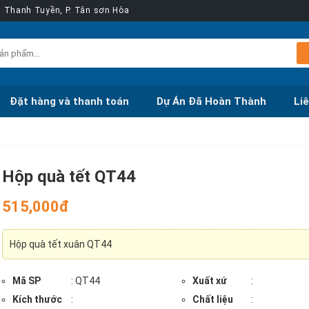
ễn Thanh Tuyền, P. Tân sơn Hòa
Đặt hàng và thanh toán
Dự Án Đã Hoàn Thành
Li
Hộp quà tết QT44
515,000đ
Hộp quà tết xuân QT44
Mã SP
: QT44
Xuất xứ
:
Kích thước
:
Chất liệu
: