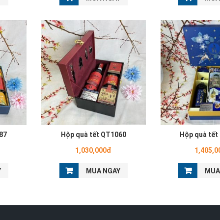
87
Hộp quà tết QT1060
Hộp quà tết
1,030,000đ
1,405,0
Y
MUA NGAY
MUA