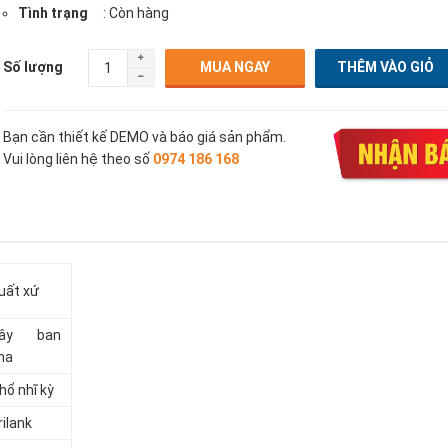
Tình trạng
: Còn hàng
Số lượng
MUA NGAY
Bạn cần thiết kế DEMO và báo giá sản phẩm.
Vui lòng liên hệ theo số
0974 186 168
uất xứ
ây ban
ha
hổ nhĩ kỳ
rilank