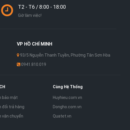
T2 - T6 / 8:00 - 18:00
Giờ làm việc!
VP
HỒ CHÍ MINH
93/5 Nguyễn Thanh Tuyền, Phường Tân Sơn Hòa
0941.810.019
ÁCH
Cùng Hệ Thống
h bảo mật
Huyhieu.com.vn
 đổi trả hàng
Dongho.com.vn
h vận chuyển
Quatet.vn