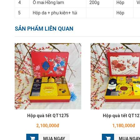
4
Ô mai Hồng lam
200g
Hộp
V
5
Hộp da + phụ kiện+ túi
Hộp
SẢN PHẨM LIÊN QUAN
Hộp quà tết QT1275
Hộp quà tết QT12
2,100,000đ
1,180,000đ
MUA NGAY
MUA NGA