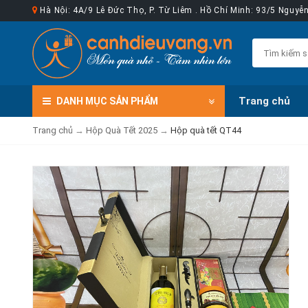
Hà Nội: 4A/9 Lê Đức Thọ, P. Từ Liêm . Hồ Chí Minh: 93/5 Nguy
Trang chủ
DANH MỤC
SẢN PHẨM
Trang chủ
→
Hộp Quà Tết 2025
→
Hộp quà tết QT44