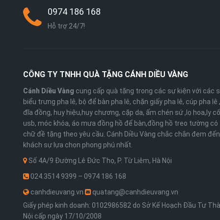
0974 186 168
Hỗ trợ 24/7!
CÔNG TY TNHH QUÀ TẶNG CÁNH DIỀU VÀNG
Cánh Diều Vàng
cung cấp quà tặng trong các sự kiện với các 
biểu trưng pha lê, bộ để bàn pha lê, chặn giấy pha lê, cúp pha lê
đĩa đồng, huy hiệu,huy chương, cặp da, ấm chén sứ ,lọ hoa,ly cố
usb, móc khóa, áo mưa đồng hồ để bàn,đồng hồ treo tường có 
chữ đề tặng theo yêu cầu. Cánh Diều Vàng chắc chắn đem đến
khách sự lựa chọn phong phú nhất.
Số 4A/9 Đường Lê Đức Thọ, P. Từ Liêm, Hà Nội
024.3514 9399 – 0974 186 168
canhdieuvang.vn
quatang@canhdieuvang.vn
Giấy phép kinh doanh: 0102986582 do Sở Kế Hoạch Đầu Tư Th
Nội cấp ngày 17/10/2008