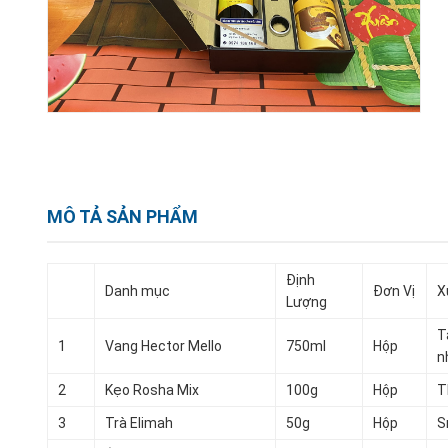
MÔ TẢ SẢN PHẨM
Định
Danh mục
Đơn Vị
X
Lượng
T
1
Vang Hector Mello
750ml
Hộp
n
2
Kẹo Rosha Mix
100g
Hộp
T
3
Trà Elimah
50g
Hộp
S