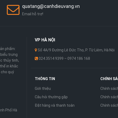
quatang@canhdieuvang.vn
Email hỗ trợ!
VP
HÀ NỘI
sản phẩm:
Số 4A/9 Đường Lê Đức Thọ, P. Từ Liêm, Hà Nội
 ,biểu trưng
024.3514 9399 – 0974 186 168
c thủy tinh,
thể in khắc
 cho quý
THÔNG TIN
CHÍNH S
Giới thiệu
Chính sác
Câu hỏi thường gặp
Chính sách
Đặt hàng và thanh toán
Chính sác
ành Phố Hà