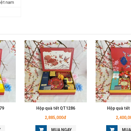
iệt nam
79
Hộp quà tết QT1286
Hộp quà tết
2,885,000đ
2,400,0
Y
MUA NGAY
MUA