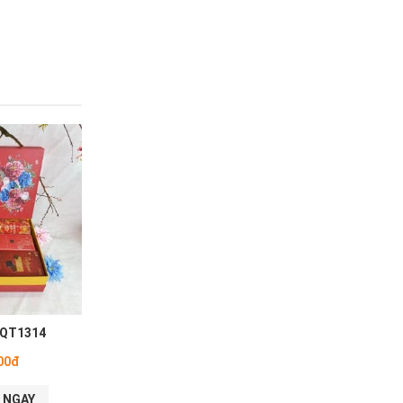
 QT1314
00đ
 NGAY