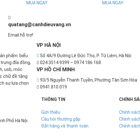
MUA NGAY
MUA NGAY
quatang@canhdieuvang.vn
Email hỗ trợ!
VP
HÀ NỘI
sản phẩm: biểu
Số 4A/9 Đường Lê Đức Thọ, P. Từ Liêm, Hà Nội
u trưng đĩa đồng,
024.3514 9399 – 0974 186 168
VP
HỒ CHÍ MINH
nh, usb, móc
ắc chữ đề tặng
93/5 Nguyễn Thanh Tuyền, Phường Tân Sơn Hòa
ch sự lựa chọn
0941.810.019
THÔNG TIN
CHÍNH S
Giới thiệu
Chính sác
Câu hỏi thường gặp
Chính sách
nh Phố Hà Nội
Đặt hàng và thanh toán
Chính sác