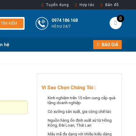
Tuyển dụng
Hợp tác
Bản đồ
0
0974 186 168
TÌM KIẾM
Hỗ trợ 24/7
ên hệ
BÁO GIÁ
Vì Sao Chọn Chúng Tôi
:
Kinh nghiệm trên 15 năm cung cấp quà
tặng doanh nghiệp
Có xưởng sản xuất, gia công chế tác
Nguồn hàng ổn định xuất xứ từ Hồng
Kông, Đài Loan, Thái Lan
Mẫu mã đa dạng với nhiều kiểu dáng