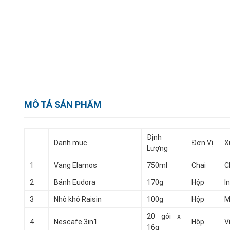
MÔ TẢ SẢN PHẨM
Định
Danh mục
Đơn Vị
X
Lượng
1
Vang Elamos
750ml
Chai
C
2
Bánh Eudora
170g
Hộp
I
3
Nhô khô Raisin
100g
Hộp
M
20 gói x
4
Nescafe 3in1
Hộp
V
16g