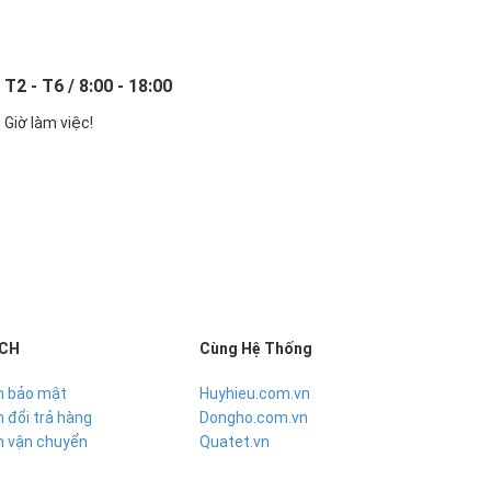
T2 - T6 / 8:00 - 18:00
Giờ làm việc!
ÁCH
Cùng Hệ Thống
h bảo mật
Huyhieu.com.vn
 đổi trả hàng
Dongho.com.vn
h vận chuyển
Quatet.vn