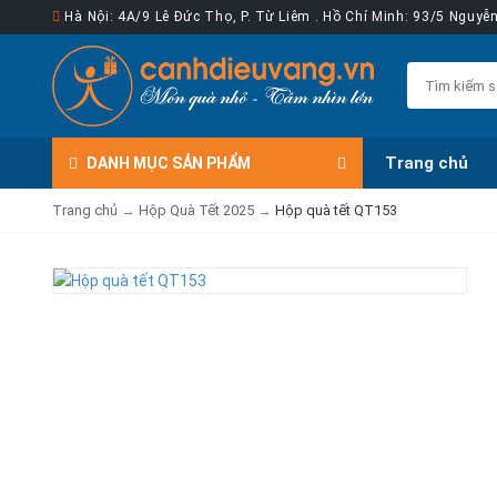
Hà Nội: 4A/9 Lê Đức Thọ, P. Từ Liêm . Hồ Chí Minh: 93/5 Nguy
Trang chủ
DANH MỤC
SẢN PHẨM
Trang chủ
→
Hộp Quà Tết 2025
→
Hộp quà tết QT153