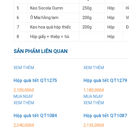
5
Kẹo Socola Ournn
250g
Hộp
H
6
Ô Mai hồng lam
200g
Hộp
V
7
Kẹo hoa quả hộp thiếc
200g
Hộp
Đ
8
Hộp giấy + thiệp + túi
Hộp
SẢN PHẨM LIÊN QUAN
XEM THÊM
XEM THÊM
Hộp quà tết QT1275
Hộp quà tết QT1279
2,100,000đ
1,180,000đ
MUA NGAY
MUA NGAY
XEM THÊM
XEM THÊM
Hộp quà tết QT1084
Hộp quà tết QT1087
2,540,000đ
2,135,000đ