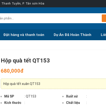
ễn Thanh Tuyền, P. Tân sơn Hòa
Đặt hàng và thanh toán
Dự Án Đã Hoàn Thành
Li
Hộp quà tết QT153
680,000đ
Hộp quà tết xuân QT153
Mã SP
: QT153
Xuất xứ
:
Kích thước
:
Chất liệu
: