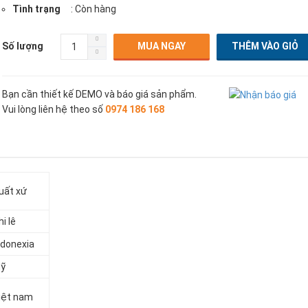
Tình trạng
: Còn hàng
Số lượng
MUA NGAY
Bạn cần thiết kế DEMO và báo giá sản phẩm.
Vui lòng liên hệ theo số
0974 186 168
uất xứ
hi lê
ndonexia
ỹ
iệt nam