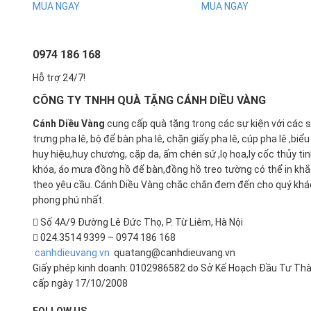
MUA NGAY
MUA NGAY
0974 186 168
Hỗ trợ 24/7!
CÔNG TY TNHH QUÀ TẶNG CÁNH DIỀU VÀNG
Cánh Diều Vàng
cung cấp quà tặng trong các sự kiện với các 
trưng pha lê, bộ để bàn pha lê, chặn giấy pha lê, cúp pha lê ,biể
huy hiệu,huy chương, cặp da, ấm chén sứ ,lọ hoa,ly cốc thủy ti
khóa, áo mưa đồng hồ để bàn,đồng hồ treo tường có thể in kh
theo yêu cầu. Cánh Diều Vàng chắc chắn đem đến cho quý khá
phong phú nhất.
Số 4A/9 Đường Lê Đức Thọ, P. Từ Liêm, Hà Nội
024.3514 9399 – 0974 186 168
canhdieuvang.vn
quatang@canhdieuvang.vn
Giấy phép kinh doanh: 0102986582 do Sở Kế Hoạch Đầu Tư Thà
cấp ngày 17/10/2008