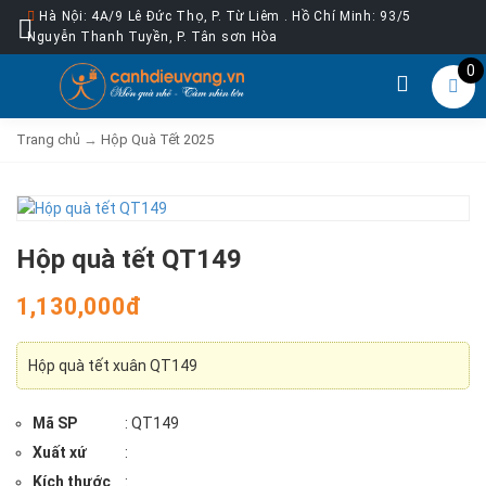
Hà Nội: 4A/9 Lê Đức Thọ, P. Từ Liêm . Hồ Chí Minh: 93/5
Nguyễn Thanh Tuyền, P. Tân sơn Hòa
0
Trang chủ
→
Hộp Quà Tết 2025
Hộp quà tết QT149
1,130,000đ
Hộp quà tết xuân QT149
Mã SP
: QT149
Xuất xứ
:
Kích thước
: