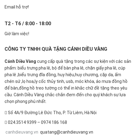
Email hỗ trợ!
T2 - T6 / 8:00 - 18:00
Giờ làm việc!
CÔNG TY TNHH QUÀ TẶNG CÁNH DIỀU VÀNG
Cánh Diều Vàng
cung cấp quà tặng trong các sự kiện với các sản
phẩm: biểu trưng pha lê, bộ để bàn pha lê, chặn giấy pha lê, cúp
pha lê ,biểu trưng đĩa đồng, huy hiệu,huy chương, cặp da, ấm
chén sứ ,lọ hoa,ly cốc thủy tinh, usb, móc khóa, áo mưa đồng hồ
để bàn,đồng hồ treo tường có thể in khắc chữ đề tặng theo yêu
cầu. Cánh Diều Vàng chắc chắn đem đến cho quý khách sự lựa
chọn phong phú nhất.
Số 4A/9 Đường Lê Đức Thọ, P. Từ Liêm, Hà Nội
024.3514 9399 – 0974 186 168
canhdieuvang.vn
quatang@canhdieuvang.vn