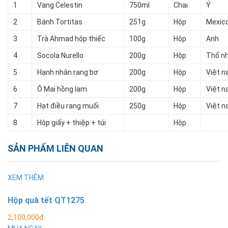
1
Vang Celestin
750ml
Chai
Ý
2
Bánh Tortitas
251g
Hộp
Mexic
3
Trà Ahmad hộp thiếc
100g
Hộp
Anh
4
Socola Nurello
200g
Hộp
Thổ nh
5
Hạnh nhân rang bơ
200g
Hộp
Việt 
6
Ô Mai hồng lam
200g
Hộp
Việt 
7
Hạt điều rang muối
250g
Hộp
Việt 
8
Hộp giấy + thiệp + túi
Hộp
SẢN PHẨM LIÊN QUAN
XEM THÊM
Hộp quà tết QT1275
2,100,000đ