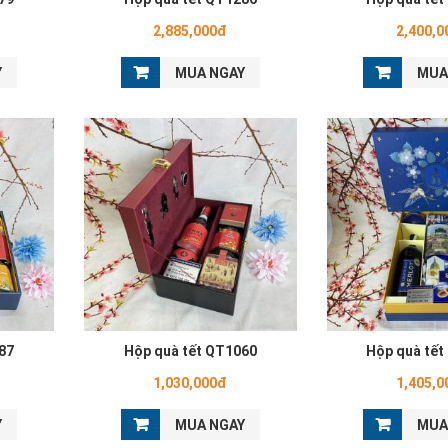
2,885,000đ
2,400,0
Y
MUA NGAY
MUA
87
Hộp quà tết QT1060
Hộp quà tết
1,030,000đ
1,405,0
Y
MUA NGAY
MUA