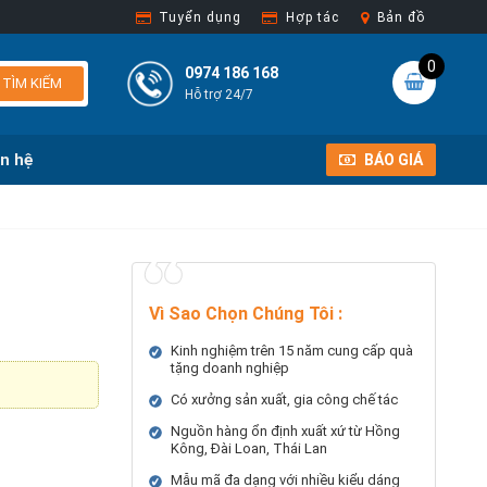
Tuyển dụng
Hợp tác
Bản đồ
0
0974 186 168
TÌM KIẾM
Hỗ trợ 24/7
ên hệ
BÁO GIÁ
Vì Sao Chọn Chúng Tôi
:
Kinh nghiệm trên 15 năm cung cấp quà
tặng doanh nghiệp
Có xưởng sản xuất, gia công chế tác
Nguồn hàng ổn định xuất xứ từ Hồng
Kông, Đài Loan, Thái Lan
Mẫu mã đa dạng với nhiều kiểu dáng