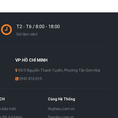
T2 - T6 / 8:00 - 18:00
Giờ làm việc!
VP
HỒ CHÍ MINH
93/5 Nguyễn Thanh Tuyền, Phường Tân Sơn Hòa
0941.810.019
ÁCH
Cùng Hệ Thống
h bảo mật
Huyhieu.com.vn
 đổi trả hàng
Dongho.com.vn