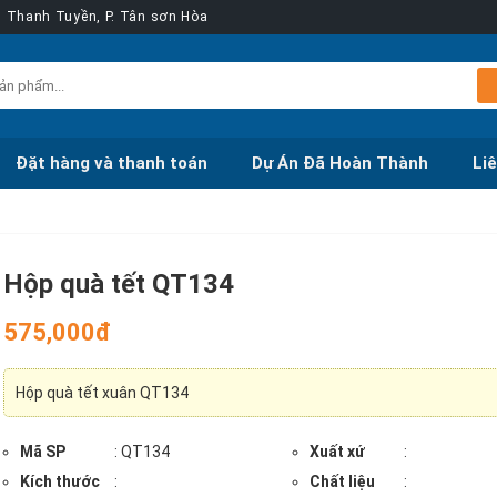
ễn Thanh Tuyền, P. Tân sơn Hòa
Đặt hàng và thanh toán
Dự Án Đã Hoàn Thành
Li
Hộp quà tết QT134
575,000đ
Hộp quà tết xuân QT134
Mã SP
: QT134
Xuất xứ
:
Kích thước
:
Chất liệu
: