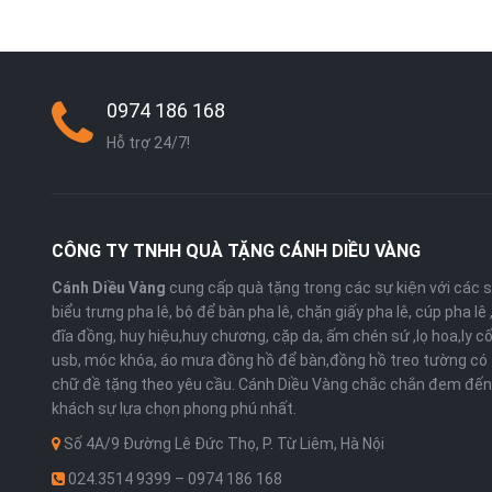
0974 186 168
Hỗ trợ 24/7!
CÔNG TY TNHH QUÀ TẶNG CÁNH DIỀU VÀNG
Cánh Diều Vàng
cung cấp quà tặng trong các sự kiện với các 
biểu trưng pha lê, bộ để bàn pha lê, chặn giấy pha lê, cúp pha lê
đĩa đồng, huy hiệu,huy chương, cặp da, ấm chén sứ ,lọ hoa,ly cố
usb, móc khóa, áo mưa đồng hồ để bàn,đồng hồ treo tường có 
chữ đề tặng theo yêu cầu. Cánh Diều Vàng chắc chắn đem đến
khách sự lựa chọn phong phú nhất.
Số 4A/9 Đường Lê Đức Thọ, P. Từ Liêm, Hà Nội
024.3514 9399 – 0974 186 168