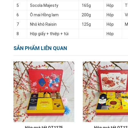
5
Socola Majesty
165g
Hộp
T
6
Ô mai Hồng lam
200g
Hộp
V
7
Nhô khô Raisin
125g
Hộp
M
8
Hộp giấy + thiệp + túi
Hộp
SẢN PHẨM LIÊN QUAN
Hộp quà tết QT1275
Hộp quà tết QT12