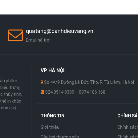
quatang@canhdieuvang.vn
Email hỗ trợ!
VP
HÀ NỘI
sản phẩm:
Số 4A/9 Đường Lê Đức Thọ, P. Từ Liêm, Hà Nội
 ,biểu trưng
024.3514 9399 – 0974 186 168
c thủy tinh,
thể in khắc
 cho quý
THÔNG TIN
CHÍNH S
Giới thiệu
Chính sác
Câu hỏi thường gặp
Chính sách