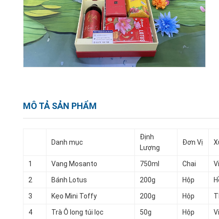
MÔ TẢ SẢN PHẨM
Định
Danh mục
Đơn Vị
X
Lượng
1
Vang Mosanto
750ml
Chai
V
2
Bánh Lotus
200g
Hộp
H
3
Kẹo Mini Toffy
200g
Hộp
T
4
Trà Ô long túi lọc
50g
Hộp
V