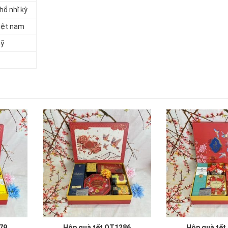
hổ nhĩ kỳ
iệt nam
ỹ
79
Hộp quà tết QT1286
Hộp quà tết