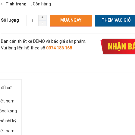
Tình trạng
: Còn hàng
Số lượng
MUA NGAY
Bạn cần thiết kế DEMO và báo giá sản phẩm.
Vui lòng liên hệ theo số
0974 186 168
uất xứ
iệt nam
ồng kong
hổ nhĩ kỳ
iệt nam