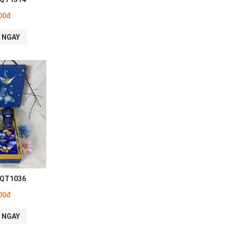
00đ
 NGAY
 QT1036
00đ
 NGAY