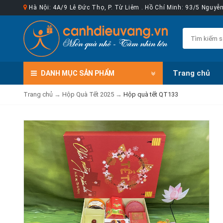
Hà Nội: 4A/9 Lê Đức Thọ, P. Từ Liêm . Hồ Chí Minh: 93/5 Nguy
Trang chủ
DANH MỤC
SẢN PHẨM
Trang chủ
→
Hộp Quà Tết 2025
→
Hộp quà tết QT133