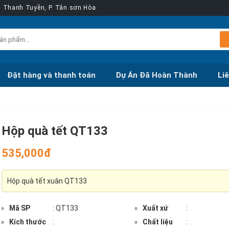
ễn Thanh Tuyền, P. Tân sơn Hòa
Đặt hàng và thanh toán
Dự Án Đã Hoàn Thành
Li
Hộp quà tết QT133
535,000đ
Hộp quà tết xuân QT133
Mã SP
: QT133
Xuất xứ
:
Kích thước
:
Chất liệu
: