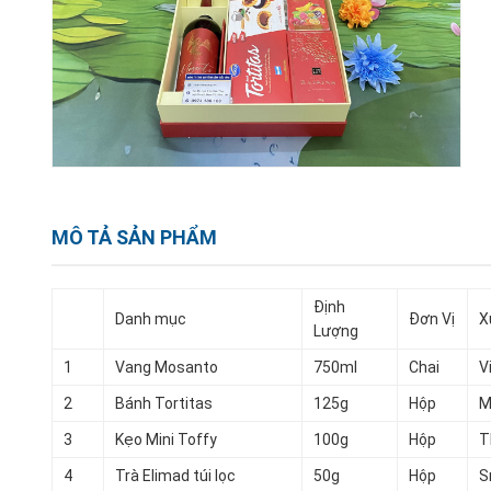
MÔ TẢ SẢN PHẨM
Định
Danh mục
Đơn Vị
X
Lượng
1
Vang Mosanto
750ml
Chai
V
2
Bánh Tortitas
125g
Hộp
M
3
Kẹo Mini Toffy
100g
Hộp
T
4
Trà Elimad túi lọc
50g
Hộp
S