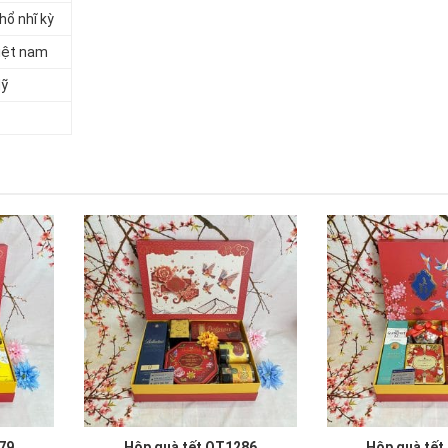
hổ nhĩ kỳ
iệt nam
ỹ
79
Hộp quà tết QT1286
Hộp quà tết