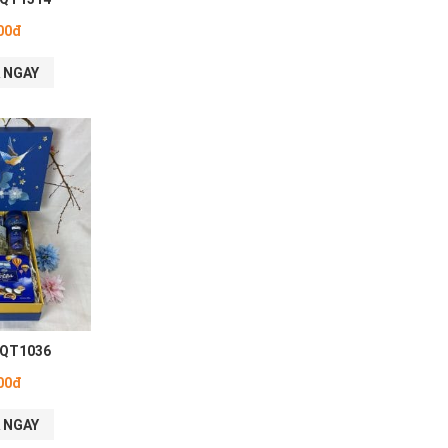
00đ
 NGAY
 QT1036
00đ
 NGAY