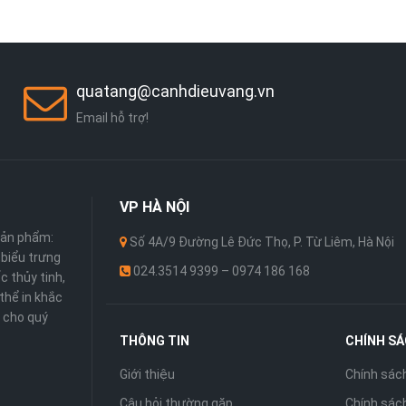
quatang@canhdieuvang.vn
Email hỗ trợ!
VP
HÀ NỘI
sản phẩm:
Số 4A/9 Đường Lê Đức Thọ, P. Từ Liêm, Hà Nội
 ,biểu trưng
024.3514 9399 – 0974 186 168
c thủy tinh,
thể in khắc
 cho quý
THÔNG TIN
CHÍNH S
Giới thiệu
Chính sác
Câu hỏi thường gặp
Chính sách