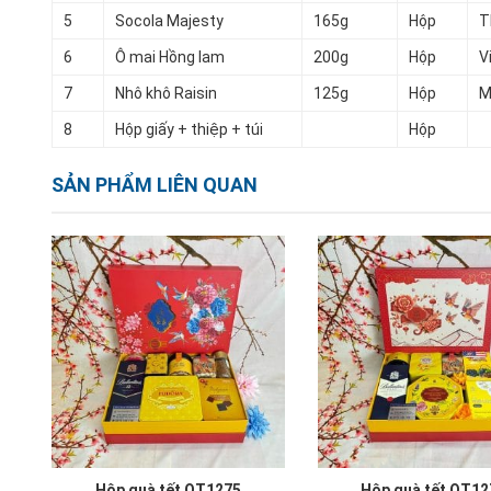
5
Socola Majesty
165g
Hộp
T
6
Ô mai Hồng lam
200g
Hộp
V
7
Nhô khô Raisin
125g
Hộp
M
8
Hộp giấy + thiệp + túi
Hộp
SẢN PHẨM LIÊN QUAN
Hộp quà tết QT1275
Hộp quà tết QT12