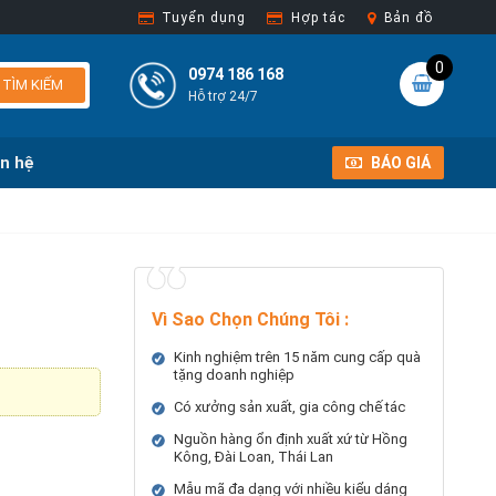
Tuyển dụng
Hợp tác
Bản đồ
0
0974 186 168
TÌM KIẾM
Hỗ trợ 24/7
ên hệ
BÁO GIÁ
Vì Sao Chọn Chúng Tôi
:
Kinh nghiệm trên 15 năm cung cấp quà
tặng doanh nghiệp
Có xưởng sản xuất, gia công chế tác
Nguồn hàng ổn định xuất xứ từ Hồng
Kông, Đài Loan, Thái Lan
Mẫu mã đa dạng với nhiều kiểu dáng