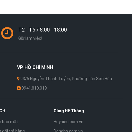
T2 - T6 / 8:00 - 18:00
Giờ làm việc!
VP
HỒ CHÍ MINH
93/5 Nguyễn Thanh Tuyền, Phường Tân Sơn Hòa
0941.810.019
ÁCH
Cùng Hệ Thống
h bảo mật
Huyhieu.com.vn
 đổi trả hàng
Dongho.com.vn