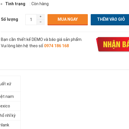
Tình trạng
: Còn hàng
Số lượng
MUA NGAY
Bạn cần thiết kế DEMO và báo giá sản phẩm.
Vui lòng liên hệ theo số
0974 186 168
uất xứ
iệt nam
exico
hổ nhĩ kỳ
rilank