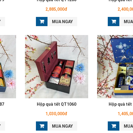
2,885,000đ
2,400,0
Y
MUA NGAY
MUA
87
Hộp quà tết QT1060
Hộp quà tết
1,030,000đ
1,405,0
Y
MUA NGAY
MUA