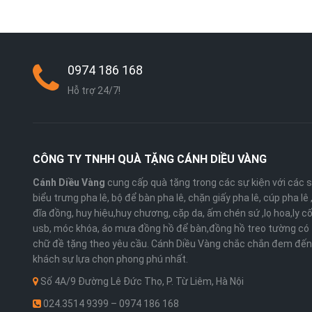
0974 186 168
Hỗ trợ 24/7!
CÔNG TY TNHH QUÀ TẶNG CÁNH DIỀU VÀNG
Cánh Diều Vàng
cung cấp quà tặng trong các sự kiện với các 
biểu trưng pha lê, bộ để bàn pha lê, chặn giấy pha lê, cúp pha lê
đĩa đồng, huy hiệu,huy chương, cặp da, ấm chén sứ ,lọ hoa,ly cố
usb, móc khóa, áo mưa đồng hồ để bàn,đồng hồ treo tường có 
chữ đề tặng theo yêu cầu. Cánh Diều Vàng chắc chắn đem đến
khách sự lựa chọn phong phú nhất.
Số 4A/9 Đường Lê Đức Thọ, P. Từ Liêm, Hà Nội
024.3514 9399 – 0974 186 168