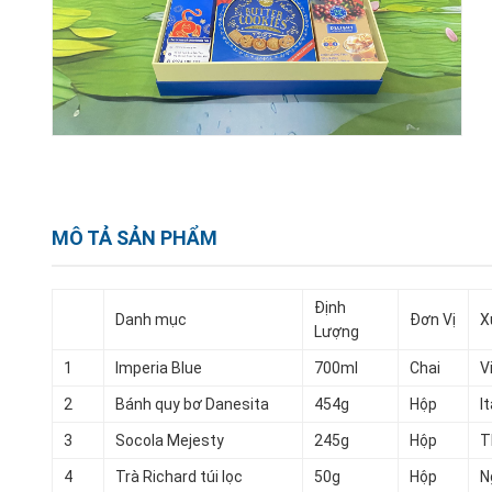
MÔ TẢ SẢN PHẨM
Định
Danh mục
Đơn Vị
X
Lượng
1
Imperia Blue
700ml
Chai
V
2
Bánh quy bơ Danesita
454g
Hộp
It
3
Socola Mejesty
245g
Hộp
T
4
Trà Richard túi lọc
50g
Hộp
N