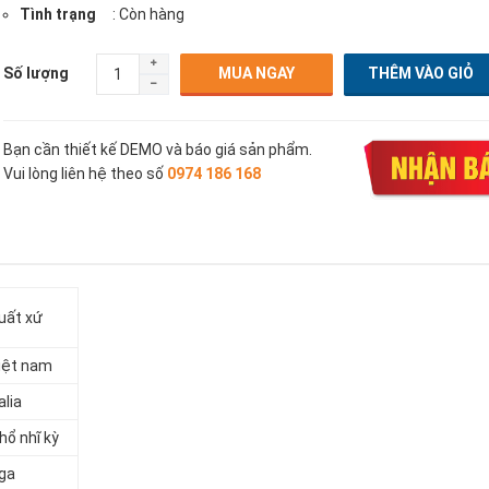
Tình trạng
: Còn hàng
Số lượng
MUA NGAY
Bạn cần thiết kế DEMO và báo giá sản phẩm.
Vui lòng liên hệ theo số
0974 186 168
uất xứ
iệt nam
alia
hổ nhĩ kỳ
ga