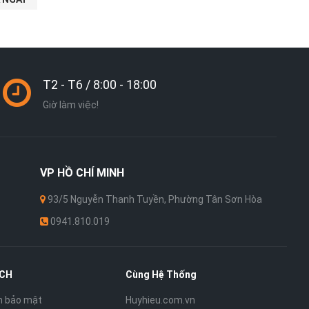
T2 - T6 / 8:00 - 18:00
Giờ làm việc!
VP
HỒ CHÍ MINH
93/5 Nguyễn Thanh Tuyền, Phường Tân Sơn Hòa
0941.810.019
ÁCH
Cùng Hệ Thống
h bảo mật
Huyhieu.com.vn