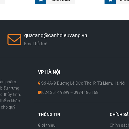
quatang@canhdieuvang.vn
Email hỗ trợ!
VP
HÀ NỘI
sản phẩm:
Số 4A/9 Đường Lê Đức Thọ, P. Từ Liêm, Hà Nội
 ,biểu trưng
024.3514 9399 – 0974 186 168
c thủy tinh,
thể in khắc
 cho quý
THÔNG TIN
CHÍNH S
Giới thiệu
Chính sác