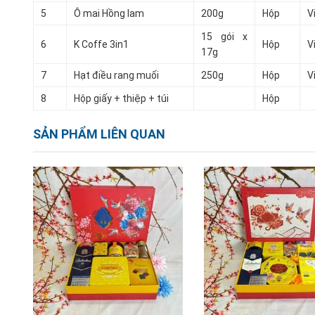
5
Ô mai Hồng lam
200g
Hộp
V
15 gói x
6
K Coffe 3in1
Hộp
V
17g
7
Hạt điều rang muối
250g
Hộp
V
8
Hộp giấy + thiệp + túi
Hộp
SẢN PHẨM LIÊN QUAN