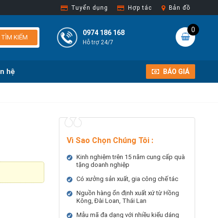
Tuyển dụng
Hợp tác
Bản đồ
0
0974 186 168
TÌM KIẾM
Hỗ trợ 24/7
ên hệ
BÁO GIÁ
Vì Sao Chọn Chúng Tôi
:
Kinh nghiệm trên 15 năm cung cấp quà
tặng doanh nghiệp
Có xưởng sản xuất, gia công chế tác
Nguồn hàng ổn định xuất xứ từ Hồng
Kông, Đài Loan, Thái Lan
Mẫu mã đa dạng với nhiều kiểu dáng