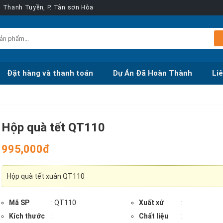
ễn Thanh Tuyền, P. Tân sơn Hòa
Đặt hàng và thanh toán
Dự Án Đã Hoàn Thành
Li
Hộp quà tết QT110
995,000đ
Hộp quà tết xuân QT110
Mã SP
: QT110
Xuất xứ
:
Kích thước
:
Chất liệu
: