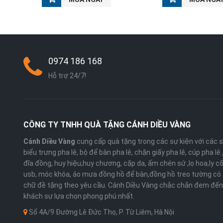
0974 186 168
Hỗ trợ 24/7!
CÔNG TY TNHH QUÀ TẶNG CÁNH DIỀU VÀNG
Cánh Diều Vàng
cung cấp quà tặng trong các sự kiện với các 
biểu trưng pha lê, bộ để bàn pha lê, chặn giấy pha lê, cúp pha lê
đĩa đồng, huy hiệu,huy chương, cặp da, ấm chén sứ ,lọ hoa,ly cố
usb, móc khóa, áo mưa đồng hồ để bàn,đồng hồ treo tường có 
chữ đề tặng theo yêu cầu. Cánh Diều Vàng chắc chắn đem đến
khách sự lựa chọn phong phú nhất.
Số 4A/9 Đường Lê Đức Thọ, P. Từ Liêm, Hà Nội