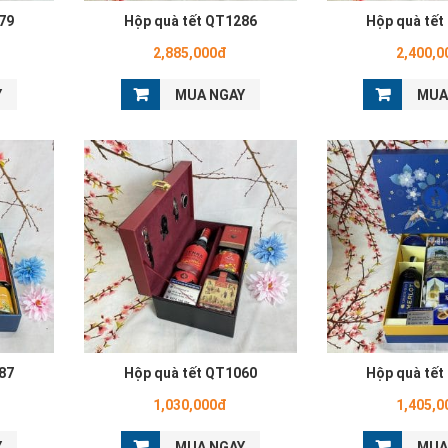
79
Hộp quà tết QT1286
Hộp quà tết
2,885,000đ
2,400,0
Y
MUA NGAY
MUA
87
Hộp quà tết QT1060
Hộp quà tết
1,030,000đ
1,405,0
Y
MUA NGAY
MUA