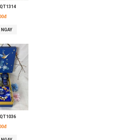
 QT1314
00đ
 NGAY
 QT1036
00đ
 NGAY