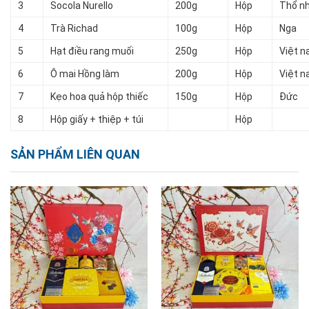
3
Socola Nurello
200g
Hộp
Thổ nh
4
Trà Richad
100g
Hộp
Nga
5
Hạt điều rang muối
250g
Hộp
Việt 
6
Ô mai Hồng làm
200g
Hộp
Việt 
7
Kẹo hoa quả hộp thiếc
150g
Hộp
Đức
8
Hộp giấy + thiệp + túi
Hộp
SẢN PHẨM LIÊN QUAN