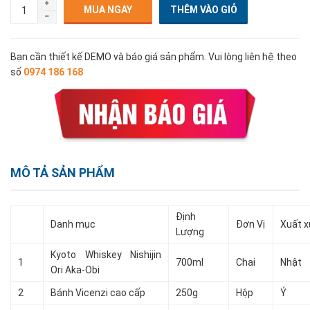
MUA NGAY
Bạn cần thiết kế DEMO và báo giá sản phẩm. Vui lòng liên hệ theo
số
0974 186 168
MÔ TẢ SẢN PHẨM
Định
Danh mục
Đơn Vị
Xuất x
Lượng
Kyoto Whiskey Nishijin
1
700ml
Chai
Nhật
Ori Aka-Obi
2
Bánh Vicenzi cao cấp
250g
Hộp
Ý