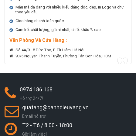
Mẫu mã đa dạng với nhiều kiểu dáng độc, đẹp, in Logo và chữ
theo yêu cầu
Giao hàng nhanh toàn quốc
Cam kết chất lượng, giá rẻ nhất, chiết khấu % cao
Văn Phòng Và Cửa Hàng :
Số 4A/9 Lê Đức Thọ, P. Từ Liêm, Hà Nội.
93/5 Nguyễn Thanh Tuyền, Phường Tân Sơn Hòa, HCM
0974 186 168
Hỗ trợ 24/7!
quatang@canhdieuvang.vn
Email hỗ trợ!
T2 - T6 / 8:00 - 18:00
Giờ làm việc!