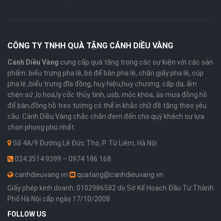
CÔNG TY TNHH QUÀ TẶNG CÁNH DIỀU VÀNG
Cánh Diều Vàng
cung cấp quà tặng trong các sự kiện với các sản
phẩm: biểu trưng pha lê, bộ để bàn pha lê, chặn giấy pha lê, cúp
pha lê ,biểu trưng đĩa đồng, huy hiệu,huy chương, cặp da, ấm
chén sứ ,lọ hoa,ly cốc thủy tinh, usb, móc khóa, áo mưa đồng hồ
để bàn,đồng hồ treo tường có thể in khắc chữ đề tặng theo yêu
cầu. Cánh Diều Vàng chắc chắn đem đến cho quý khách sự lựa
chọn phong phú nhất.
Số 4A/9 Đường Lê Đức Thọ, P. Từ Liêm, Hà Nội
024.3514 9399 – 0974 186 168
canhdieuvang.vn
quatang@canhdieuvang.vn
Giấy phép kinh doanh: 0102986582 do Sở Kế Hoạch Đầu Tư Thành
Phố Hà Nội cấp ngày 17/10/2008
FOLLOW US