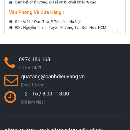
Cam kết chất lượng, giá rẻ nhất, chiết khấu % cao
Văn Phòng Và Cửa Hàng :
Số 4A/9 Lê Đức Thọ, P. Từ Liêm, Hà Nội.
93/5 Nguyễn Thanh Tuyền, Phường Tân Sơn Hòa, HCM
0974 186 168
Hỗ trợ 24/7!
quatang@canhdieuvang.vn
Email hỗ trợ!
T2 - T6 / 8:00 - 18:00
Giờ làm việc!