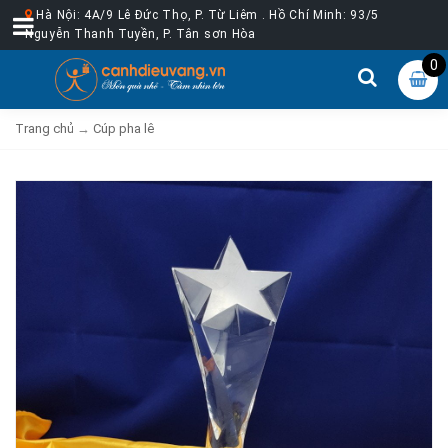
Hà Nội: 4A/9 Lê Đức Thọ, P. Từ Liêm . Hồ Chí Minh: 93/5
Nguyễn Thanh Tuyền, P. Tân sơn Hòa
0
Trang chủ
→
Cúp pha lê