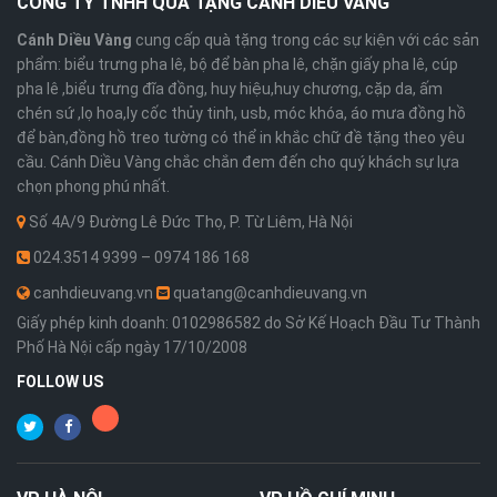
CÔNG TY TNHH QUÀ TẶNG CÁNH DIỀU VÀNG
Cánh Diều Vàng
cung cấp quà tặng trong các sự kiện với các sản
phẩm: biểu trưng pha lê, bộ để bàn pha lê, chặn giấy pha lê, cúp
pha lê ,biểu trưng đĩa đồng, huy hiệu,huy chương, cặp da, ấm
chén sứ ,lọ hoa,ly cốc thủy tinh, usb, móc khóa, áo mưa đồng hồ
để bàn,đồng hồ treo tường có thể in khắc chữ đề tặng theo yêu
cầu. Cánh Diều Vàng chắc chắn đem đến cho quý khách sự lựa
chọn phong phú nhất.
Số 4A/9 Đường Lê Đức Thọ, P. Từ Liêm, Hà Nội
024.3514 9399 – 0974 186 168
canhdieuvang.vn
quatang@canhdieuvang.vn
Giấy phép kinh doanh: 0102986582 do Sở Kế Hoạch Đầu Tư Thành
Phố Hà Nội cấp ngày 17/10/2008
FOLLOW US