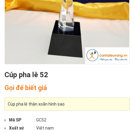
Cúp pha lê 52
Gọi để biết giá
Cúp pha lê thân xoắn hình sao
Mã SP
: GC52
Xuất xứ
: Việt nam