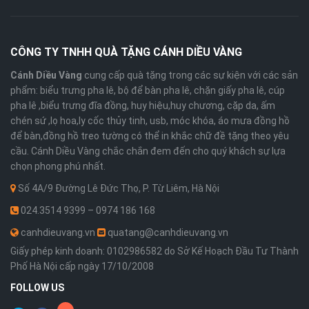
CÔNG TY TNHH QUÀ TẶNG CÁNH DIỀU VÀNG
Cánh Diều Vàng
cung cấp quà tặng trong các sự kiện với các sản
phẩm: biểu trưng pha lê, bộ để bàn pha lê, chặn giấy pha lê, cúp
pha lê ,biểu trưng đĩa đồng, huy hiệu,huy chương, cặp da, ấm
chén sứ ,lọ hoa,ly cốc thủy tinh, usb, móc khóa, áo mưa đồng hồ
để bàn,đồng hồ treo tường có thể in khắc chữ đề tặng theo yêu
cầu. Cánh Diều Vàng chắc chắn đem đến cho quý khách sự lựa
chọn phong phú nhất.
Số 4A/9 Đường Lê Đức Thọ, P. Từ Liêm, Hà Nội
024.3514 9399 – 0974 186 168
canhdieuvang.vn
quatang@canhdieuvang.vn
Giấy phép kinh doanh: 0102986582 do Sở Kế Hoạch Đầu Tư Thành
Phố Hà Nội cấp ngày 17/10/2008
FOLLOW US