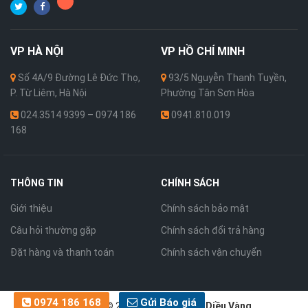
VP
HÀ NỘI
VP
HỒ CHÍ MINH
Số 4A/9 Đường Lê Đức Thọ,
93/5 Nguyễn Thanh Tuyền,
P. Từ Liêm, Hà Nội
Phường Tân Sơn Hòa
024.3514 9399 – 0974 186
0941.810.019
168
THÔNG TIN
CHÍNH SÁCH
Giới thiệu
Chính sách bảo mật
Câu hỏi thường gặp
Chính sách đổi trả hàng
Đặt hàng và thanh toán
Chính sách vận chuyển
0974 186 168
Gửi Báo giá
Bản quyền © 2026 thuộc về
Cánh Diều Vàng