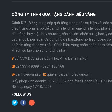
CÔNG TY TNHH QUÀ TẶNG CÁNH DIỀU VÀNG
Cánh Diều Vàng
cung cấp quà tặng trong các sự kiện với các 
biểu trưng pha lê, bộ để bàn pha lê, chặn giấy pha lê, cúp pha lê
đĩa đồng, huy hiệu,huy chương, cặp da, ấm chén sứ ,lọ hoa,ly cố
usb, móc khóa, áo mưa đồng hồ để bàn,đồng hồ treo tường có 
chữ đề tặng theo yêu cầu. Cánh Diều Vàng chắc chắn đem đến
khách sự lựa chọn phong phú nhất.
Số 4A/9 Đường Lê Đức Thọ, P. Từ Liêm, Hà Nội
024.3514 9399 – 0974 186 168
canhdieuvang.vn
quatang@canhdieuvang.vn
Giấy phép kinh doanh: 0102986582 do Sở Kế Hoạch Đầu Tư Th
Nội cấp ngày 17/10/2008
FOLLOW US