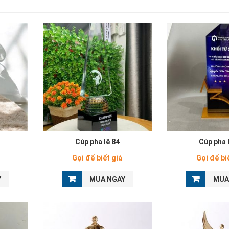
Cúp pha lê 84
Cúp pha 
Gọi để biết giá
Gọi để bi
Y
MUA NGAY
MUA