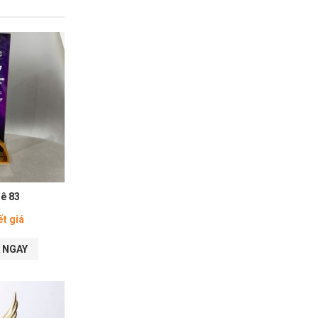
lê 83
ết giá
 NGAY