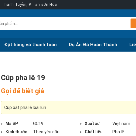
ễn Thanh Tuyền, P. Tân sơn Hòa
Đặt hàng và thanh toán
Dự Án Đã Hoàn Thành
Li
Cúp pha lê 19
Gọi để biết giá
Cúp bát pha lê loại lùn
Mã SP
: GC19
Xuất xứ
: Việt nam
Kích thước
: Theo yêu cầu
Chất liệu
: Pha lê