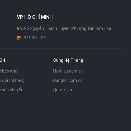
VP
HỒ CHÍ MINH
93/5 Nguyễn Thanh Tuyền, Phường Tân Sơn Hòa
0941.810.019
ÁCH
Cùng Hệ Thống
h bảo mật
Huyhieu.com.vn
 đổi trả hàng
Dongho.com.vn
h vận chuyển
Quatet.vn