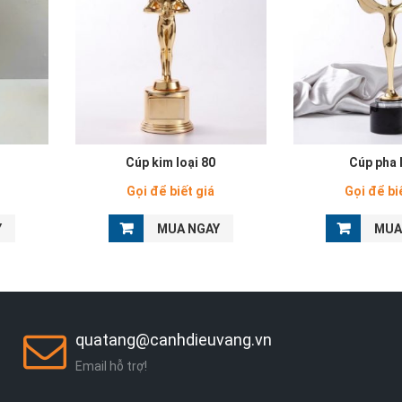
Cúp kim loại 80
Cúp pha 
Gọi để biết giá
Gọi để bi
Y
MUA NGAY
MUA
quatang@canhdieuvang.vn
Email hỗ trợ!