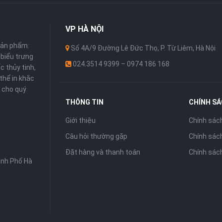
VP
HÀ NỘI
sản phẩm:
Số 4A/9 Đường Lê Đức Thọ, P. Từ Liêm, Hà Nội
 ,biểu trưng
024.3514 9399 – 0974 186 168
c thủy tinh,
thể in khắc
 cho quý
THÔNG TIN
CHÍNH S
Giới thiệu
Chính sác
Câu hỏi thường gặp
Chính sách
Đặt hàng và thanh toán
Chính sác
ành Phố Hà