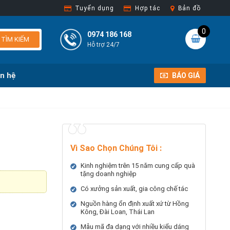
Tuyển dụng
Hợp tác
Bản đồ
0
0974 186 168
TÌM KIẾM
Hỗ trợ 24/7
ên hệ
BÁO GIÁ
Vì Sao Chọn Chúng Tôi
:
Kinh nghiệm trên 15 năm cung cấp quà
tặng doanh nghiệp
Có xưởng sản xuất, gia công chế tác
Nguồn hàng ổn định xuất xứ từ Hồng
Kông, Đài Loan, Thái Lan
Mẫu mã đa dạng với nhiều kiểu dáng