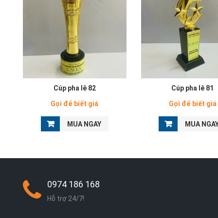
Cúp pha lê 82
Cúp pha lê 81
Gọi để biết giá
Gọi để biết giá
MUA NGAY
MUA NGA
0974 186 168
Hỗ trợ 24/7!