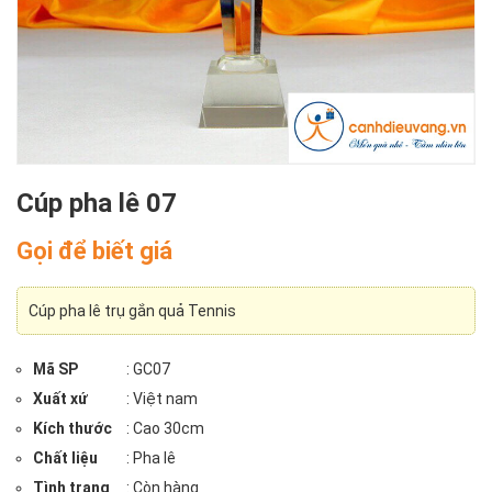
Cúp pha lê 07
Gọi để biết giá
Cúp pha lê trụ gắn quả Tennis
Mã SP
: GC07
Xuất xứ
: Việt nam
Kích thước
: Cao 30cm
Chất liệu
: Pha lê
Tình trạng
: Còn hàng