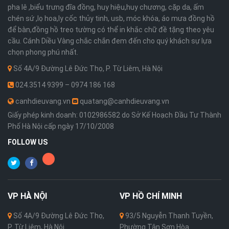
pha lê ,biểu trưng đĩa đồng, huy hiệu,huy chương, cặp da, ấm
chén sứ ,lọ hoa,ly cốc thủy tinh, usb, móc khóa, áo mưa đồng hồ
để bàn,đồng hồ treo tường có thể in khắc chữ đề tặng theo yêu
cầu. Cánh Diều Vàng chắc chắn đem đến cho quý khách sự lựa
chọn phong phú nhất.
Số 4A/9 Đường Lê Đức Thọ, P. Từ Liêm, Hà Nội
024.3514 9399 – 0974 186 168
canhdieuvang.vn
quatang@canhdieuvang.vn
Giấy phép kinh doanh: 0102986582 do Sở Kế Hoạch Đầu Tư Thành
Phố Hà Nội cấp ngày 17/10/2008
FOLLOW US
VP
HÀ NỘI
VP
HỒ CHÍ MINH
Số 4A/9 Đường Lê Đức Thọ,
93/5 Nguyễn Thanh Tuyền,
P. Từ Liêm, Hà Nội
Phường Tân Sơn Hòa