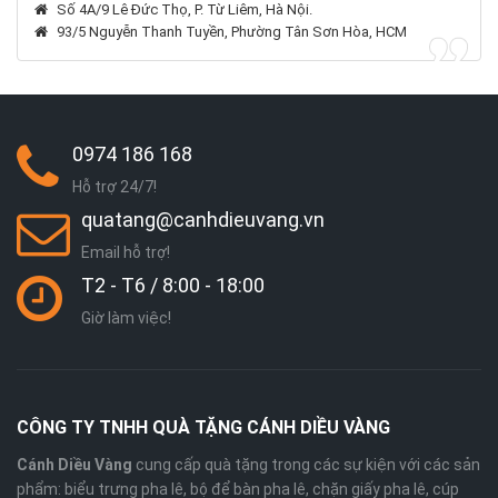
Số 4A/9 Lê Đức Thọ, P. Từ Liêm, Hà Nội.
93/5 Nguyễn Thanh Tuyền, Phường Tân Sơn Hòa, HCM
0974 186 168
Hỗ trợ 24/7!
quatang@canhdieuvang.vn
Email hỗ trợ!
T2 - T6 / 8:00 - 18:00
Giờ làm việc!
CÔNG TY TNHH QUÀ TẶNG CÁNH DIỀU VÀNG
Cánh Diều Vàng
cung cấp quà tặng trong các sự kiện với các sản
phẩm: biểu trưng pha lê, bộ để bàn pha lê, chặn giấy pha lê, cúp