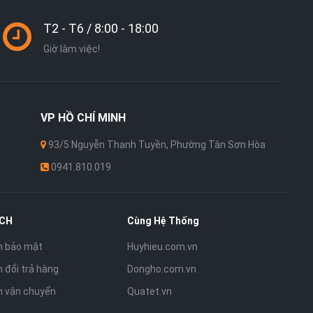
T2 - T6 / 8:00 - 18:00
Giờ làm việc!
VP
HỒ CHÍ MINH
93/5 Nguyễn Thanh Tuyền, Phường Tân Sơn Hòa
0941.810.019
ÁCH
Cùng Hệ Thống
h bảo mật
Huyhieu.com.vn
 đổi trả hàng
Dongho.com.vn
h vận chuyển
Quatet.vn