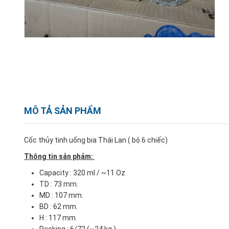
MÔ TẢ SẢN PHẨM
Cốc thủy tinh uống bia Thái Lan ( bộ 6 chiếc)
Thông tin sản phảm:
Capacity : 320 ml / ~11 Oz
TD : 73 mm.
MD : 107 mm.
BD : 62 mm.
H : 117 mm.
Packing : 6/72 (~24 kg.)