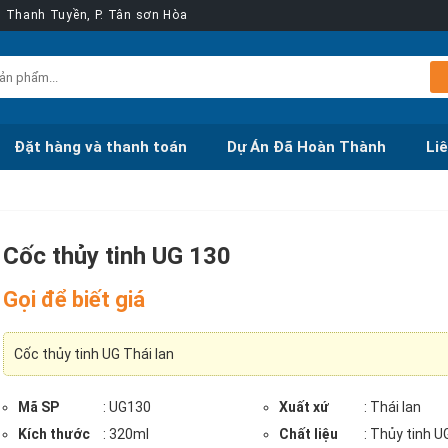
ễn Thanh Tuyền, P. Tân sơn Hòa
Đặt hàng và thanh toán
Dự Án Đã Hoàn Thành
Li
Cốc thủy tinh UG 130
Gọi để biết giá
Cốc thủy tinh UG Thái lan
Mã SP
: UG130
Xuất xứ
: Thái lan
Kích thước
: 320ml
Chất liệu
: Thủy tinh UG