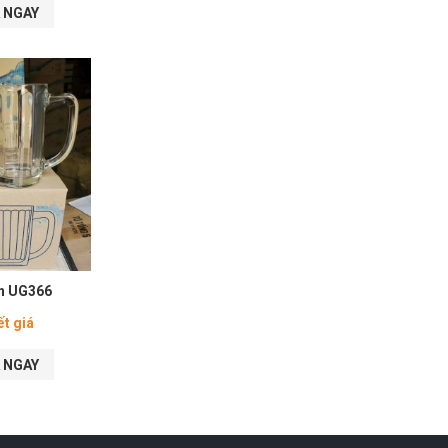
 NGAY
nh UG366
ết giá
 NGAY