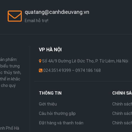
quatang@canhdieuvang.vn
Email hỗ trợ!
VP
HÀ NỘI
sản phẩm:
Số 4A/9 Đường Lê Đức Thọ, P. Từ Liêm, Hà Nội
 ,biểu trưng
024.3514 9399 – 0974 186 168
c thủy tinh,
thể in khắc
 cho quý
THÔNG TIN
CHÍNH S
Giới thiệu
Chính sác
Câu hỏi thường gặp
Chính sách
Đặt hàng và thanh toán
Chính sác
ành Phố Hà