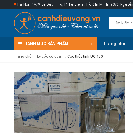
Hà Nội: 4A/9 Lê Đức Thọ, P. Từ Liêm . Hồ Chí Minh: 93/5 Nguy
Trang chủ
DANH MỤC
SẢN PHẨM
Trang chủ
→
Ly cốc có quai
→
Cốc thủy tinh UG 130