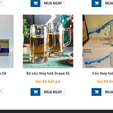
Y
MUA NGAY
MUA
n 56
Bộ cốc thủy tinh Ocean 55
Cốc thủy ti
Gọi để biết giá
Gọi để bi
Y
MUA NGAY
MUA