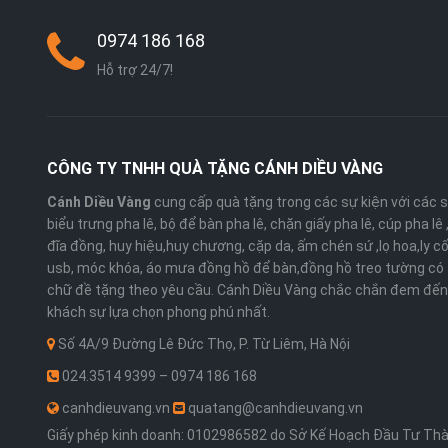
0974 186 168
Hỗ trợ 24/7!
CÔNG TY TNHH QUÀ TẶNG CÁNH DIỀU VÀNG
Cánh Diều Vàng
cung cấp quà tặng trong các sự kiện với các 
biểu trưng pha lê, bộ để bàn pha lê, chặn giấy pha lê, cúp pha lê
đĩa đồng, huy hiệu,huy chương, cặp da, ấm chén sứ ,lọ hoa,ly cố
usb, móc khóa, áo mưa đồng hồ để bàn,đồng hồ treo tường có 
chữ đề tặng theo yêu cầu. Cánh Diều Vàng chắc chắn đem đến
khách sự lựa chọn phong phú nhất.
Số 4A/9 Đường Lê Đức Thọ, P. Từ Liêm, Hà Nội
024.3514 9399 – 0974 186 168
canhdieuvang.vn
quatang@canhdieuvang.vn
Giấy phép kinh doanh: 0102986582 do Sở Kế Hoạch Đầu Tư Th