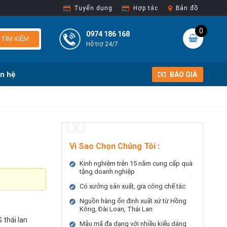
Tuyển dụng
Hợp tác
Bản đồ
0
0974 186 168
TÌM KIẾM
Hỗ trợ 24/7
ên hệ
BÁO GIÁ
Vì Sao Chọn Chúng Tôi
:
Kinh nghiệm trên 15 năm cung cấp quà
tặng doanh nghiệp
Có xưởng sản xuất, gia công chế tác
Nguồn hàng ổn định xuất xứ từ Hồng
Kông, Đài Loan, Thái Lan
 thái lan
Mẫu mã đa dạng với nhiều kiểu dáng