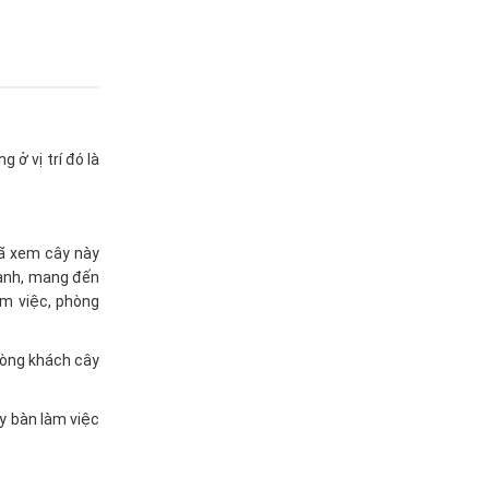
ở vị trí đó là
đã xem cây này
oanh, mang đến
àm việc, phòng
hòng khách cây
ay bàn làm việc