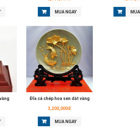
Y
MUA NGAY
MUA
 vàng
Đĩa cá chép hoa sen dát vàng
3,200,000đ
Y
MUA NGAY