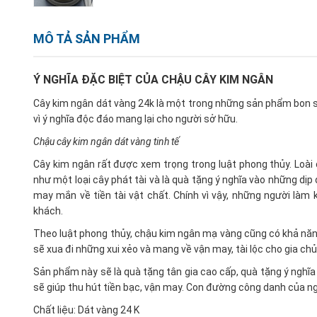
MÔ TẢ SẢN PHẨM
Ý NGHĨA ĐẶC BIỆT CỦA CHẬU CÂY KIM NGÂN
Cây kim ngân dát vàng 24k là một trong những sản phẩm bon sai
vì ý nghĩa độc đáo mang lại cho người sở hữu.
Chậu cây kim ngân dát vàng tinh tế
Cây kim ngân rất được xem trọng trong luật phong thủy. Loài
như một loại cây phát tài và là quà tặng ý nghĩa vào những dị
may mắn về tiền tài vật chất. Chính vì vậy, những người làm 
khách.
Theo luật phong thủy, chậu kim ngân mạ vàng cũng có khả năng
sẽ xua đi những xui xẻo và mang về vận may, tài lộc cho gia chủ
Sản phẩm này sẽ là quà tặng tân gia cao cấp, quà tặng ý nghĩa
sẽ giúp thu hút tiền bạc, vận may. Con đường công danh của ng
Chất liệu: Dát vàng 24 K