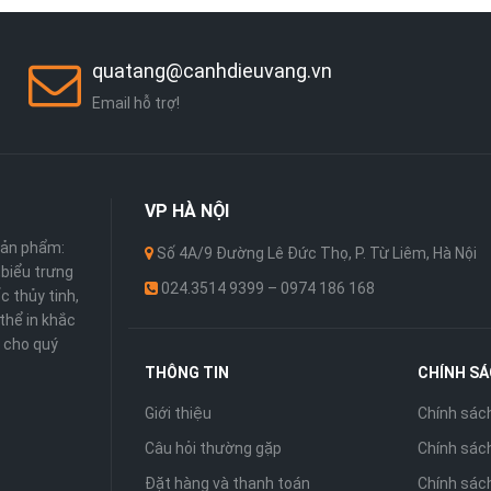
quatang@canhdieuvang.vn
Email hỗ trợ!
VP
HÀ NỘI
sản phẩm:
Số 4A/9 Đường Lê Đức Thọ, P. Từ Liêm, Hà Nội
 ,biểu trưng
024.3514 9399 – 0974 186 168
c thủy tinh,
thể in khắc
 cho quý
THÔNG TIN
CHÍNH S
Giới thiệu
Chính sác
Câu hỏi thường gặp
Chính sách
Đặt hàng và thanh toán
Chính sác