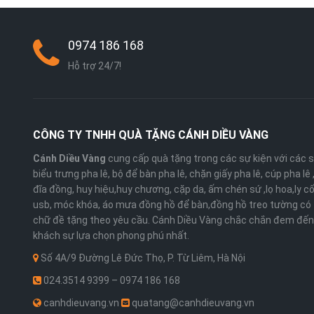
0974 186 168
Hỗ trợ 24/7!
CÔNG TY TNHH QUÀ TẶNG CÁNH DIỀU VÀNG
Cánh Diều Vàng
cung cấp quà tặng trong các sự kiện với các 
biểu trưng pha lê, bộ để bàn pha lê, chặn giấy pha lê, cúp pha lê
đĩa đồng, huy hiệu,huy chương, cặp da, ấm chén sứ ,lọ hoa,ly cố
usb, móc khóa, áo mưa đồng hồ để bàn,đồng hồ treo tường có 
chữ đề tặng theo yêu cầu. Cánh Diều Vàng chắc chắn đem đến
khách sự lựa chọn phong phú nhất.
Số 4A/9 Đường Lê Đức Thọ, P. Từ Liêm, Hà Nội
024.3514 9399 – 0974 186 168
canhdieuvang.vn
quatang@canhdieuvang.vn