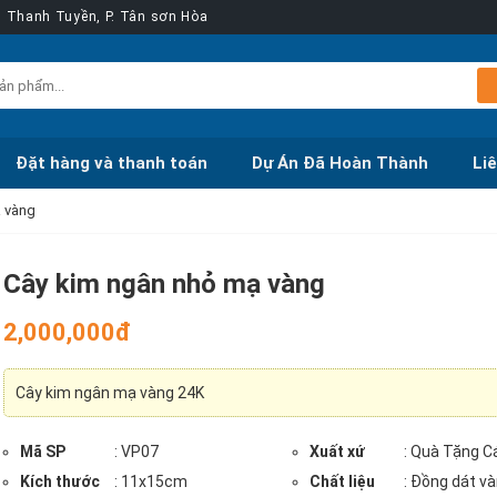
ễn Thanh Tuyền, P. Tân sơn Hòa
Đặt hàng và thanh toán
Dự Án Đã Hoàn Thành
Li
 vàng
Cây kim ngân nhỏ mạ vàng
2,000,000đ
Cây kim ngân mạ vàng 24K
Mã SP
: VP07
Xuất xứ
: Quà Tặng C
Kích thước
: 11x15cm
Chất liệu
: Đồng dát v