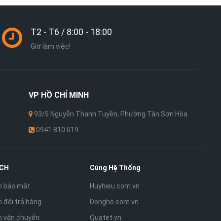
T2 - T6 / 8:00 - 18:00
Giờ làm việc!
VP
HỒ CHÍ MINH
93/5 Nguyễn Thanh Tuyền, Phường Tân Sơn Hòa
0941.810.019
ÁCH
Cùng Hệ Thống
h bảo mật
Huyhieu.com.vn
 đổi trả hàng
Dongho.com.vn
h vận chuyển
Quatet.vn