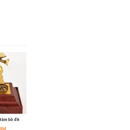
 tâm bồ đề
00đ