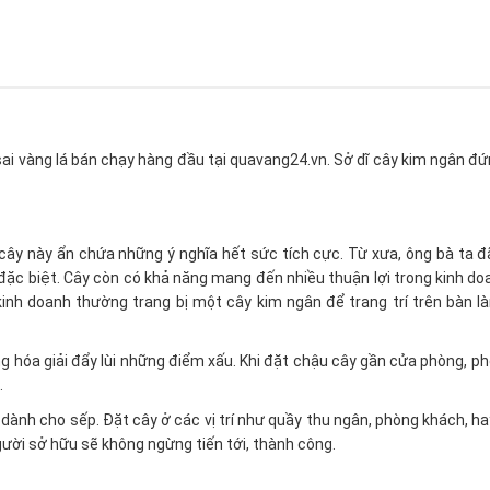
 vàng lá bán chạy hàng đầu tại quavang24.vn. Sở dĩ cây kim ngân đứng 
 cây này ẩn chứa những ý nghĩa hết sức tích cực. Từ xưa, ông bà ta 
p đặc biệt. Cây còn có khả năng mang đến nhiều thuận lợi trong kinh d
kinh doanh thường trang bị một cây kim ngân để trang trí trên bàn l
 hóa giải đẩy lùi những điểm xấu. Khi đặt chậu cây gần cửa phòng, p
.
 dành cho sếp. Đặt cây ở các vị trí như quầy thu ngân, phòng khách, h
ười sở hữu sẽ không ngừng tiến tới, thành công.