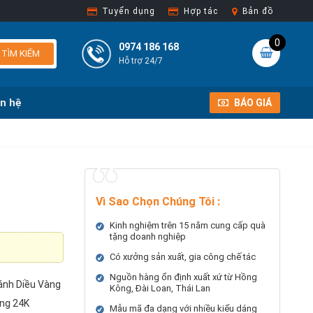
Tuyển dụng
Hợp tác
Bản đồ
0
0974 186 168
TÌM KIẾM
Hỗ trợ 24/7
ên hệ
BÁO GIÁ
Vì Sao Chọn Chúng Tôi
:
Kinh nghiệm trên 15 năm cung cấp quà
tặng doanh nghiệp
Có xưởng sản xuất, gia công chế tác
Nguồn hàng ổn định xuất xứ từ Hồng
ánh Diều Vàng
Kông, Đài Loan, Thái Lan
àng 24K
Mẫu mã đa dạng với nhiều kiểu dáng