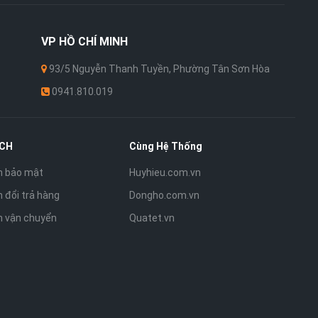
VP
HỒ CHÍ MINH
93/5 Nguyễn Thanh Tuyền, Phường Tân Sơn Hòa
0941.810.019
ÁCH
Cùng Hệ Thống
h bảo mật
Huyhieu.com.vn
 đổi trả hàng
Dongho.com.vn
h vận chuyển
Quatet.vn