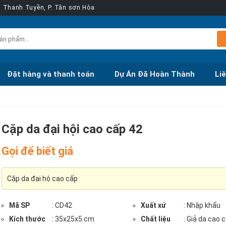
ễn Thanh Tuyền, P. Tân sơn Hòa
Đặt hàng và thanh toán
Dự Án Đã Hoàn Thành
Li
Cặp da đại hội cao cấp 42
Gọi để biết giá
Cặp da đại hộ cao cấp
Mã SP
: CD42
Xuất xứ
: Nhập khẩu
Kích thước
: 35x25x5 cm
Chất liệu
: Giả da cao 