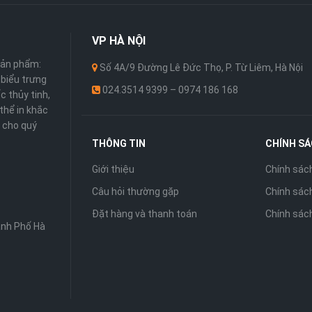
VP
HÀ NỘI
sản phẩm:
Số 4A/9 Đường Lê Đức Thọ, P. Từ Liêm, Hà Nội
 ,biểu trưng
024.3514 9399 – 0974 186 168
c thủy tinh,
thể in khắc
 cho quý
THÔNG TIN
CHÍNH S
Giới thiệu
Chính sác
Câu hỏi thường gặp
Chính sách
Đặt hàng và thanh toán
Chính sác
ành Phố Hà