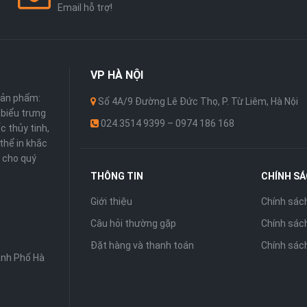
Email hỗ trợ!
VP
HÀ NỘI
sản phẩm:
Số 4A/9 Đường Lê Đức Thọ, P. Từ Liêm, Hà Nội
 ,biểu trưng
024.3514 9399 – 0974 186 168
c thủy tinh,
thể in khắc
 cho quý
THÔNG TIN
CHÍNH S
Giới thiệu
Chính sác
Câu hỏi thường gặp
Chính sách
Đặt hàng và thanh toán
Chính sác
ành Phố Hà