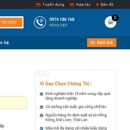
Tuyển dụng
Hợp tác
Bản đồ
0
0974 186 168
TÌM KIẾM
Hỗ trợ 24/7
ên hệ
BÁO GIÁ
Vì Sao Chọn Chúng Tôi
:
Kinh nghiệm trên 15 năm cung cấp quà
tặng doanh nghiệp
Có xưởng sản xuất, gia công chế tác
Nguồn hàng ổn định xuất xứ từ Hồng
Kông, Đài Loan, Thái Lan
cấp
Mẫu mã đa dạng với nhiều kiểu dáng