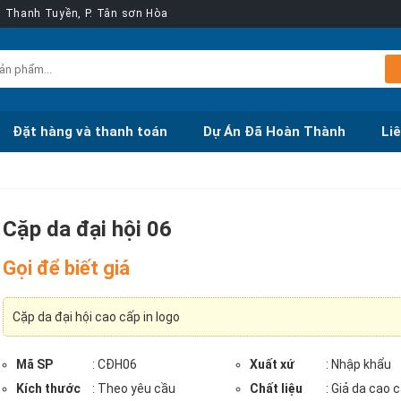
ễn Thanh Tuyền, P. Tân sơn Hòa
Đặt hàng và thanh toán
Dự Án Đã Hoàn Thành
Li
Cặp da đại hội 06
Gọi để biết giá
Cặp da đại hội cao cấp in logo
Mã SP
: CĐH06
Xuất xứ
: Nhập khẩu
Kích thước
: Theo yêu cầu
Chất liệu
: Giả da cao 