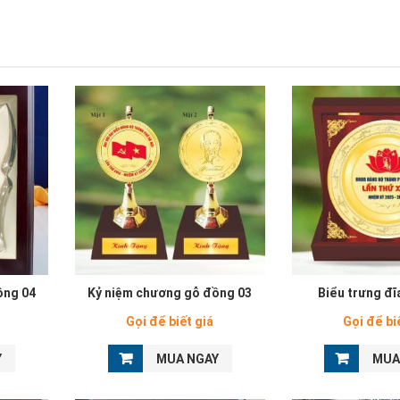
ồng 04
Kỷ niệm chương gỗ đồng 03
Biểu trưng đĩ
Gọi để biết giá
Gọi để bi
Y
MUA NGAY
MUA