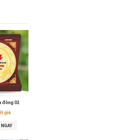
a đồng 02
ết giá
 NGAY