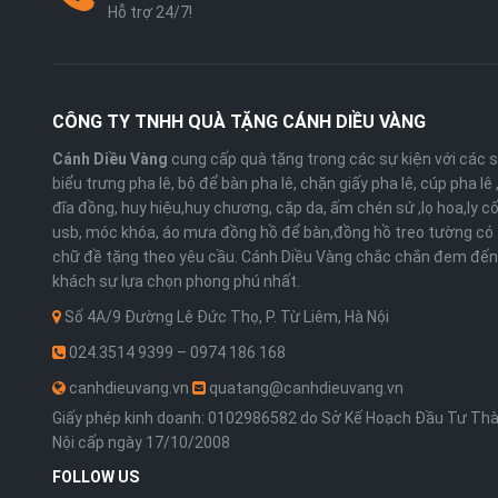
Hỗ trợ 24/7!
CÔNG TY TNHH QUÀ TẶNG CÁNH DIỀU VÀNG
Cánh Diều Vàng
cung cấp quà tặng trong các sự kiện với các 
biểu trưng pha lê, bộ để bàn pha lê, chặn giấy pha lê, cúp pha lê
đĩa đồng, huy hiệu,huy chương, cặp da, ấm chén sứ ,lọ hoa,ly cố
usb, móc khóa, áo mưa đồng hồ để bàn,đồng hồ treo tường có 
chữ đề tặng theo yêu cầu. Cánh Diều Vàng chắc chắn đem đến
khách sự lựa chọn phong phú nhất.
Số 4A/9 Đường Lê Đức Thọ, P. Từ Liêm, Hà Nội
024.3514 9399 – 0974 186 168
canhdieuvang.vn
quatang@canhdieuvang.vn
Giấy phép kinh doanh: 0102986582 do Sở Kế Hoạch Đầu Tư Th
Nội cấp ngày 17/10/2008
FOLLOW US