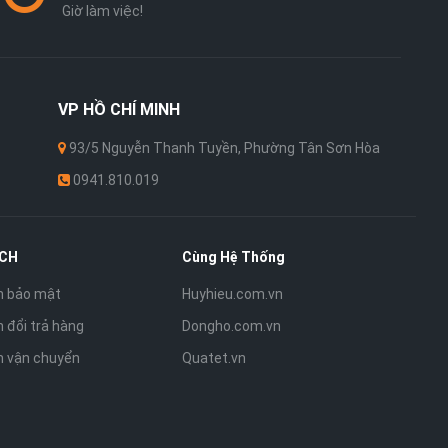
Giờ làm việc!
VP
HỒ CHÍ MINH
93/5 Nguyễn Thanh Tuyền, Phường Tân Sơn Hòa
0941.810.019
ÁCH
Cùng Hệ Thống
h bảo mật
Huyhieu.com.vn
 đổi trả hàng
Dongho.com.vn
h vận chuyển
Quatet.vn