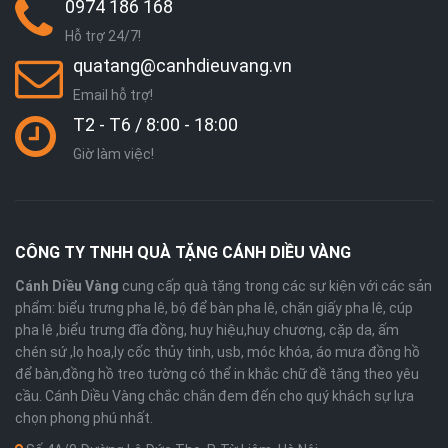
0974 186 168
Hỗ trợ 24/7!
quatang@canhdieuvang.vn
Email hỗ trợ!
T2 - T6 / 8:00 - 18:00
Giờ làm việc!
CÔNG TY TNHH QUÀ TẶNG CÁNH DIỀU VÀNG
Cánh Diều Vàng
cung cấp quà tặng trong các sự kiện với các sản
phẩm: biểu trưng pha lê, bộ để bàn pha lê, chặn giấy pha lê, cúp
pha lê ,biểu trưng đĩa đồng, huy hiệu,huy chương, cặp da, ấm
chén sứ ,lọ hoa,ly cốc thủy tinh, usb, móc khóa, áo mưa đồng hồ
để bàn,đồng hồ treo tường có thể in khắc chữ đề tặng theo yêu
cầu. Cánh Diều Vàng chắc chắn đem đến cho quý khách sự lựa
chọn phong phú nhất.