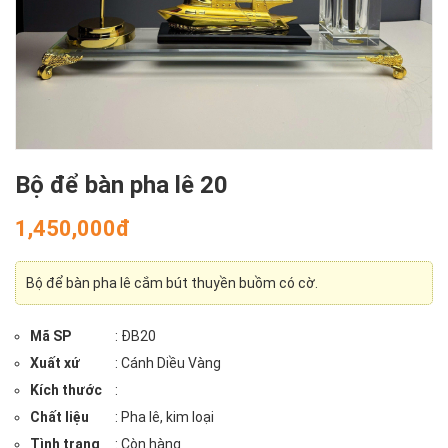
Bộ để bàn pha lê 20
1,450,000đ
Bộ để bàn pha lê cắm bút thuyền buồm có cờ.
Mã SP
: ĐB20
Xuất xứ
: Cánh Diều Vàng
Kích thước
:
Chất liệu
: Pha lê, kim loại
Tình trạng
: Còn hàng