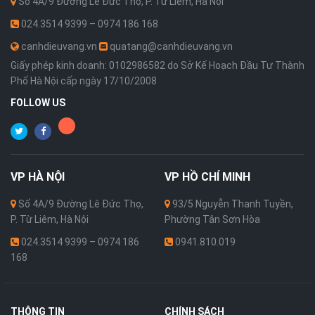
Số 4A/9 Đường Lê Đức Thọ, P. Từ Liêm, Hà Nội
024.3514 9399 – 0974 186 168
canhdieuvang.vn
quatang@canhdieuvang.vn
Giấy phép kinh doanh: 0102986582 do Sở Kế Hoạch Đầu Tư Thành
Phố Hà Nội cấp ngày 17/10/2008
FOLLOW US
VP
HÀ NỘI
VP
HỒ CHÍ MINH
Số 4A/9 Đường Lê Đức Thọ,
93/5 Nguyễn Thanh Tuyền,
P. Từ Liêm, Hà Nội
Phường Tân Sơn Hòa
024.3514 9399 – 0974 186
0941.810.019
168
THÔNG TIN
CHÍNH SÁCH