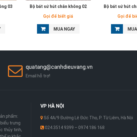
ông 03
Bộ bát sứ hút chân không 02
Bộ bát sứ hút c
Gọi để biết giá
Gọi để bi
Y
MUA NGAY
MUA
quatang@canhdieuvang.vn
Email hỗ trợ!
VP
HÀ NỘI
sản phẩm:
Số 4A/9 Đường Lê Đức Thọ, P. Từ Liêm, Hà Nội
 ,biểu trưng
024.3514 9399 – 0974 186 168
c thủy tinh,
thể in khắc