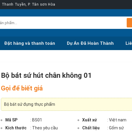
ễn Thanh Tuyền, P. Tân sơn Hòa
Đặt hàng và thanh toán
Dự Án Đã Hoàn Thành
Li
Bộ bát sứ hút chân không 01
Gọi để biết giá
Bộ bát sứ đựng thực phẩm
Mã SP
: BS01
Xuất xứ
: Việt nam
Kích thước
: Theo yêu cầu
Chất liệu
: Gốm sứ