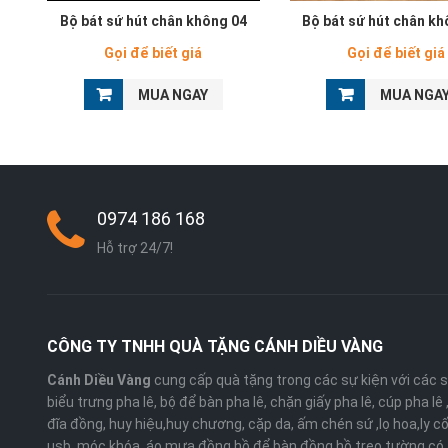
Bộ bát sứ hút chân không 04
Bộ bát sứ hút chân kh
Gọi để biết giá
Gọi để biết giá
MUA NGAY
MUA NGA
0974 186 168
Hỗ trợ 24/7!
CÔNG TY TNHH QUÀ TẶNG CÁNH DIỀU VÀNG
Cánh Diều Vàng
cung cấp quà tặng trong các sự kiện với các 
biểu trưng pha lê, bộ để bàn pha lê, chặn giấy pha lê, cúp pha lê
đĩa đồng, huy hiệu,huy chương, cặp da, ấm chén sứ ,lọ hoa,ly cố
usb, móc khóa, áo mưa đồng hồ để bàn,đồng hồ treo tường có 