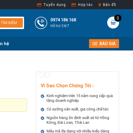
Tuyển dụng
Hợp tác
Bản đồ
0
0974 186 168
TÌM KIẾM
Hỗ trợ 24/7
ên hệ
BÁO GIÁ
Vì Sao Chọn Chúng Tôi
:
Kinh nghiệm trên 15 năm cung cấp quà
tặng doanh nghiệp
Có xưởng sản xuất, gia công chế tác
Nguồn hàng ổn định xuất xứ từ Hồng
Kông, Đài Loan, Thái Lan
Mẫu mã đa dạng với nhiều kiểu dáng