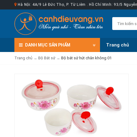
Hà Nội: 4A/9 Lê Đức Thọ, P. Từ Liêm . Hồ Chí Minh: 93/5 Nguy
Trang chủ
DANH MỤC
SẢN PHẨM
Trang chủ
→
Bộ Bát sứ
→
Bộ bát sứ hút chân không 01