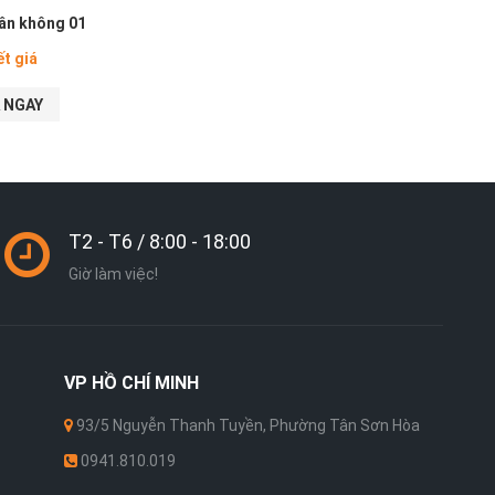
hân không 01
ết giá
 NGAY
T2 - T6 / 8:00 - 18:00
Giờ làm việc!
VP
HỒ CHÍ MINH
93/5 Nguyễn Thanh Tuyền, Phường Tân Sơn Hòa
0941.810.019