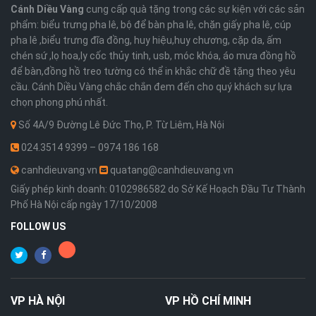
Cánh Diều Vàng
cung cấp quà tặng trong các sự kiện với các sản
phẩm: biểu trưng pha lê, bộ để bàn pha lê, chặn giấy pha lê, cúp
pha lê ,biểu trưng đĩa đồng, huy hiệu,huy chương, cặp da, ấm
chén sứ ,lọ hoa,ly cốc thủy tinh, usb, móc khóa, áo mưa đồng hồ
để bàn,đồng hồ treo tường có thể in khắc chữ đề tặng theo yêu
cầu. Cánh Diều Vàng chắc chắn đem đến cho quý khách sự lựa
chọn phong phú nhất.
Số 4A/9 Đường Lê Đức Thọ, P. Từ Liêm, Hà Nội
024.3514 9399 – 0974 186 168
canhdieuvang.vn
quatang@canhdieuvang.vn
Giấy phép kinh doanh: 0102986582 do Sở Kế Hoạch Đầu Tư Thành
Phố Hà Nội cấp ngày 17/10/2008
FOLLOW US
VP
HÀ NỘI
VP
HỒ CHÍ MINH