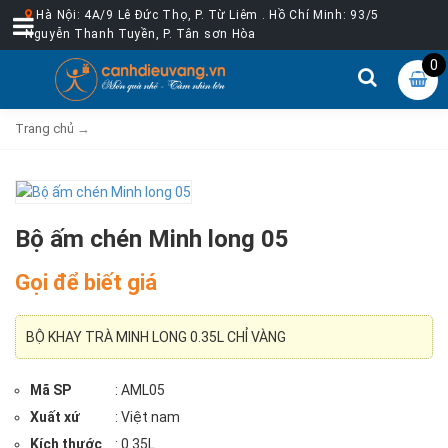
Hà Nội: 4A/9 Lê Đức Thọ, P. Từ Liêm . Hồ Chí Minh: 93/5
Nguyễn Thanh Tuyền, P. Tân sơn Hòa
0
Trang chủ
→
Bộ ấm chén Minh long 05
Gọi để biết giá
BỘ KHAY TRÀ MINH LONG 0.35L CHỈ VÀNG
Mã SP
: AML05
Xuất xứ
: Việt nam
Kích thước
: 0.35L