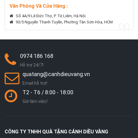
Văn Phòng Và Cửa Hàng :
Số 4A/9 Lê Đức Thọ, P. Từ Liêm, Hà Nội.
93/5 Nguyễn Thanh Tuyền, Phường Tân Sơn Hòa, HCM
0974 186 168
Hỗ trợ 24/7!
quatang@canhdieuvang.vn
Email hỗ trợ!
T2 - T6 / 8:00 - 18:00
Giờ làm việc!
CÔNG TY TNHH QUÀ TẶNG CÁNH DIỀU VÀNG