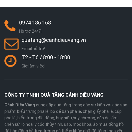
0974 186 168
Hỗ trợ 24/7!
quatang@canhdieuvang.vn
Email hỗ trợ!
T2 - T6 / 8:00 - 18:00
Giờ làm việc!
CÔNG TY TNHH QUÀ TẶNG CÁNH DIỀU VÀNG
Cánh Diều Vàng
cung cấp quà tặng trong các sự kiện với các sản
phẩm: biểu trưng pha lê, bộ để bàn pha lê, chặn giấy pha lê, cúp
pha lê ,biểu trưng đĩa đồng, huy hiệu,huy chương, cặp da, ấm
chén sứ ,lọ hoa,ly cốc thủy tinh, usb, móc khóa, áo mưa đồng hồ
để bàn,đồng hồ treo tường có thể in khắc chữ đề tặng theo yêu