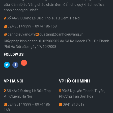
cầu. Cánh Diều Vàng chắc chắn đem đến cho quý khách sự lựa
chọn phong phú nhất.
Số 4A/9 Đường Lê Đức Thọ, P. Từ Liêm, Hà Nội
024.3514 9399 – 0974 186 168
canhdieuvang.vn
quatang@canhdieuvang.vn
Giấy phép kinh doanh: 0102986582 do Sở Kế Hoạch Đầu Tư Thành
Phố Hà Nội cấp ngày 17/10/2008
FOLLOW US
VP
HÀ NỘI
VP
HỒ CHÍ MINH
Số 4A/9 Đường Lê Đức Thọ,
93/5 Nguyễn Thanh Tuyền,
P. Từ Liêm, Hà Nội
Phường Tân Sơn Hòa
024.3514 9399 – 0974 186
0941.810.019
168