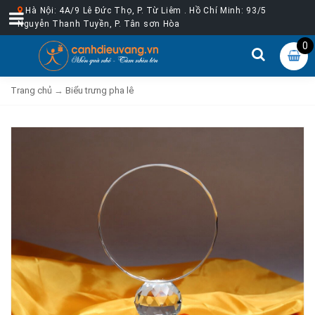
Hà Nội: 4A/9 Lê Đức Thọ, P. Từ Liêm . Hồ Chí Minh: 93/5
Nguyễn Thanh Tuyền, P. Tân sơn Hòa
0
Trang chủ
→
Biểu trưng pha lê