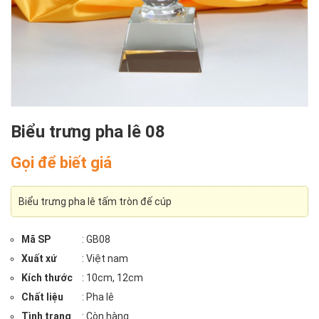
Biểu trưng pha lê 08
Gọi để biết giá
Biểu trưng pha lê tấm tròn đế cúp
Mã SP
: GB08
Xuất xứ
: Việt nam
Kích thước
: 10cm, 12cm
Chất liệu
: Pha lê
Tình trạng
: Còn hàng