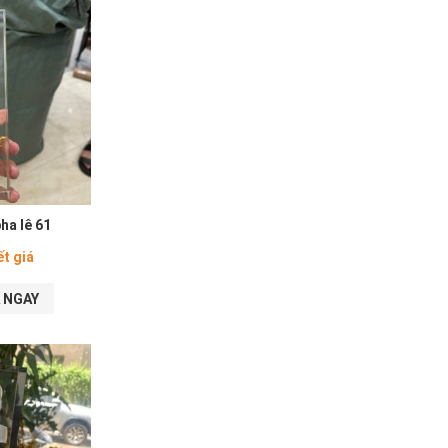
ha lê 61
ết giá
 NGAY