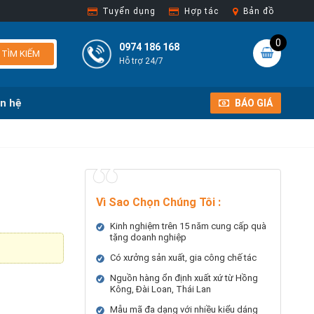
Tuyển dụng
Hợp tác
Bản đồ
0
0974 186 168
TÌM KIẾM
Hỗ trợ 24/7
ên hệ
BÁO GIÁ
Vì Sao Chọn Chúng Tôi
:
Kinh nghiệm trên 15 năm cung cấp quà
tặng doanh nghiệp
Có xưởng sản xuất, gia công chế tác
Nguồn hàng ổn định xuất xứ từ Hồng
Kông, Đài Loan, Thái Lan
Mẫu mã đa dạng với nhiều kiểu dáng