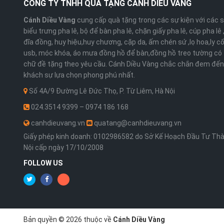
CÔNG TY TNHH QUÀ TẶNG CÁNH DIỀU VÀNG
Cánh Diều Vàng
cung cấp quà tặng trong các sự kiện với các 
biểu trưng pha lê, bộ để bàn pha lê, chặn giấy pha lê, cúp pha lê
đĩa đồng, huy hiệu,huy chương, cặp da, ấm chén sứ ,lọ hoa,ly cố
usb, móc khóa, áo mưa đồng hồ để bàn,đồng hồ treo tường có 
chữ đề tặng theo yêu cầu. Cánh Diều Vàng chắc chắn đem đến
khách sự lựa chọn phong phú nhất.
Số 4A/9 Đường Lê Đức Thọ, P. Từ Liêm, Hà Nội
024.3514 9399 – 0974 186 168
canhdieuvang.vn
quatang@canhdieuvang.vn
Giấy phép kinh doanh: 0102986582 do Sở Kế Hoạch Đầu Tư Th
Nội cấp ngày 17/10/2008
FOLLOW US
Bản quyền © 2026 thuộc về
Cánh Diều Vàng