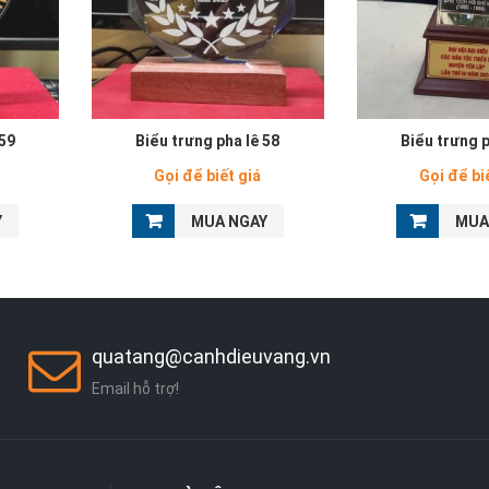
 59
Biểu trưng pha lê 58
Biểu trưng p
Gọi để biết giá
Gọi để bi
Y
MUA NGAY
MUA
quatang@canhdieuvang.vn
Email hỗ trợ!