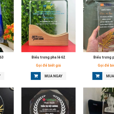
 63
Biểu trưng pha lê 62
Biểu trưng p
Gọi để biết giá
Gọi để bi
Y
MUA NGAY
MUA