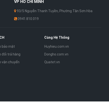
VP
HỒ CHÍ MINH
93/5 Nguyễn Thanh Tuyền, Phường Tân Sơn Hòa
0941.810.019
ÁCH
Cùng Hệ Thống
h bảo mật
Huyhieu.com.vn
 đổi trả hàng
Dongho.com.vn
h vận chuyển
Quatet.vn