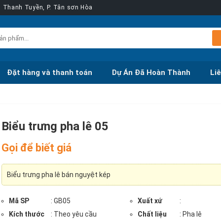
ễn Thanh Tuyền, P. Tân sơn Hòa
Đặt hàng và thanh toán
Dự Án Đã Hoàn Thành
Li
Biểu trưng pha lê 05
Gọi để biết giá
Biểu trưng pha lê bán nguyệt kép
Mã SP
: GB05
Xuất xứ
:
Kích thước
: Theo yêu cầu
Chất liệu
: Pha lê