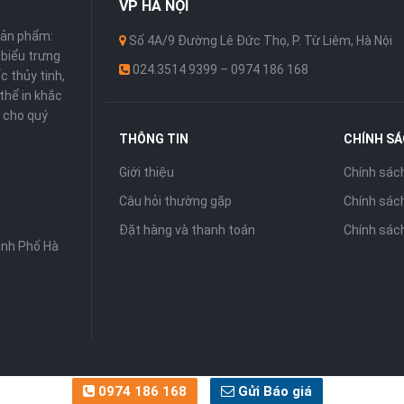
VP
HÀ NỘI
sản phẩm:
Số 4A/9 Đường Lê Đức Thọ, P. Từ Liêm, Hà Nội
 ,biểu trưng
024.3514 9399 – 0974 186 168
c thủy tinh,
thể in khắc
 cho quý
THÔNG TIN
CHÍNH S
Giới thiệu
Chính sác
Câu hỏi thường gặp
Chính sách
Đặt hàng và thanh toán
Chính sác
ành Phố Hà
0974 186 168
Gửi Báo giá