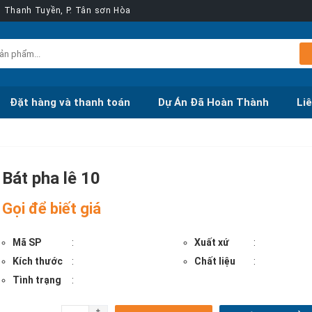
ễn Thanh Tuyền, P. Tân sơn Hòa
Đặt hàng và thanh toán
Dự Án Đã Hoàn Thành
Li
Bát pha lê 10
Gọi để biết giá
Mã SP
:
Xuất xứ
:
Kích thước
:
Chất liệu
:
Tình trạng
: