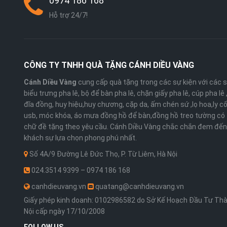
0974 186 168
Hỗ trợ 24/7!
CÔNG TY TNHH QUÀ TẶNG CÁNH DIỀU VÀNG
Cánh Diều Vàng
cung cấp quà tặng trong các sự kiện với các 
biểu trưng pha lê, bộ để bàn pha lê, chặn giấy pha lê, cúp pha lê
đĩa đồng, huy hiệu,huy chương, cặp da, ấm chén sứ ,lọ hoa,ly cố
usb, móc khóa, áo mưa đồng hồ để bàn,đồng hồ treo tường có 
chữ đề tặng theo yêu cầu. Cánh Diều Vàng chắc chắn đem đến
khách sự lựa chọn phong phú nhất.
Số 4A/9 Đường Lê Đức Thọ, P. Từ Liêm, Hà Nội
024.3514 9399 – 0974 186 168
canhdieuvang.vn
quatang@canhdieuvang.vn
Giấy phép kinh doanh: 0102986582 do Sở Kế Hoạch Đầu Tư Th
Nội cấp ngày 17/10/2008
FOLLOW US