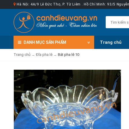
Hà Nội: 4A/9 Lê Đức Thọ, P. Từ Liêm . Hồ Chí Minh: 93/5 Nguy
Trang chủ
DANH MỤC
SẢN PHẨM
Trang chủ
→
Đĩa pha lê
→
Bát pha lê 10