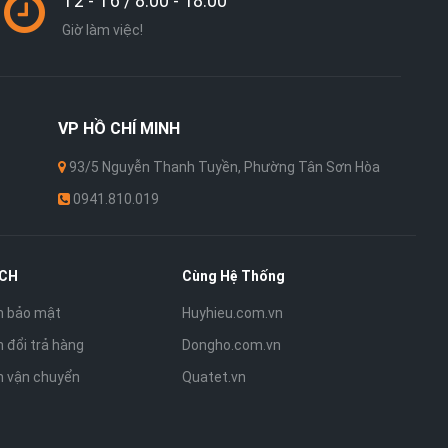
T2 - T6 / 8:00 - 18:00
Giờ làm việc!
VP
HỒ CHÍ MINH
93/5 Nguyễn Thanh Tuyền, Phường Tân Sơn Hòa
0941.810.019
ÁCH
Cùng Hệ Thống
h bảo mật
Huyhieu.com.vn
 đổi trả hàng
Dongho.com.vn
h vận chuyển
Quatet.vn