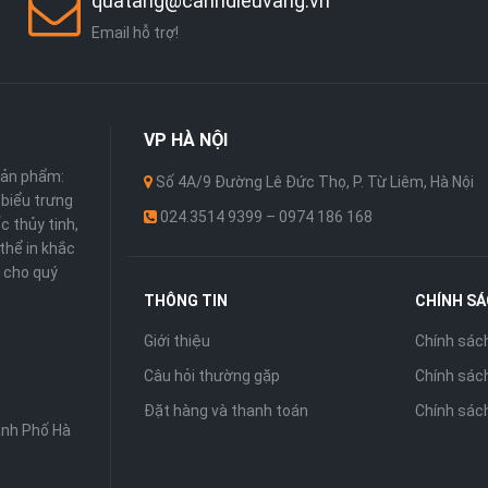
quatang@canhdieuvang.vn
Email hỗ trợ!
VP
HÀ NỘI
sản phẩm:
Số 4A/9 Đường Lê Đức Thọ, P. Từ Liêm, Hà Nội
 ,biểu trưng
024.3514 9399 – 0974 186 168
c thủy tinh,
thể in khắc
 cho quý
THÔNG TIN
CHÍNH S
Giới thiệu
Chính sác
Câu hỏi thường gặp
Chính sách
Đặt hàng và thanh toán
Chính sác
ành Phố Hà