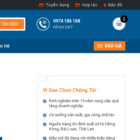
Tuyển dụng
Hợp tác
Bản đồ
0
0974 186 168
TÌM KIẾM
Hỗ trợ 24/7
ên hệ
BÁO GIÁ
Vì Sao Chọn Chúng Tôi
:
Kinh nghiệm trên 15 năm cung cấp quà
tặng doanh nghiệp
Có xưởng sản xuất, gia công chế tác
Nguồn hàng ổn định xuất xứ từ Hồng
Kông, Đài Loan, Thái Lan
Mẫu mã đa dạng với nhiều kiểu dáng