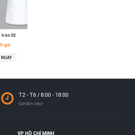
 tròn 02
ết giá
 NGAY
T2 - T6 / 8:00 - 18:00
Giờ làm việc!
VP
HỒ CHÍ MINH