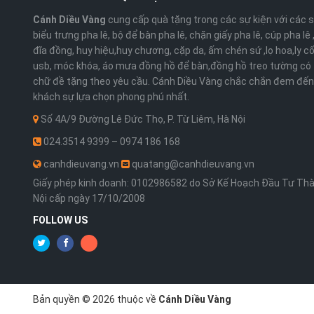
Cánh Diều Vàng
cung cấp quà tặng trong các sự kiện với các 
biểu trưng pha lê, bộ để bàn pha lê, chặn giấy pha lê, cúp pha lê
đĩa đồng, huy hiệu,huy chương, cặp da, ấm chén sứ ,lọ hoa,ly cố
usb, móc khóa, áo mưa đồng hồ để bàn,đồng hồ treo tường có 
chữ đề tặng theo yêu cầu. Cánh Diều Vàng chắc chắn đem đến
khách sự lựa chọn phong phú nhất.
Số 4A/9 Đường Lê Đức Thọ, P. Từ Liêm, Hà Nội
024.3514 9399 – 0974 186 168
canhdieuvang.vn
quatang@canhdieuvang.vn
Giấy phép kinh doanh: 0102986582 do Sở Kế Hoạch Đầu Tư Th
Nội cấp ngày 17/10/2008
FOLLOW US
Bản quyền © 2026 thuộc về
Cánh Diều Vàng