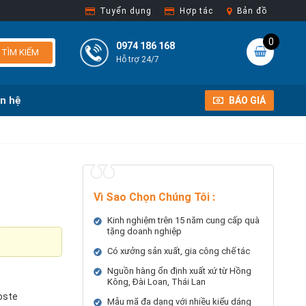
Tuyển dụng
Hợp tác
Bản đồ
0
0974 186 168
TÌM KIẾM
Hỗ trợ 24/7
ên hệ
BÁO GIÁ
Vì Sao Chọn Chúng Tôi
:
Kinh nghiệm trên 15 năm cung cấp quà
tặng doanh nghiệp
Có xưởng sản xuất, gia công chế tác
Nguồn hàng ổn định xuất xứ từ Hồng
Kông, Đài Loan, Thái Lan
oste
Mẫu mã đa dạng với nhiều kiểu dáng