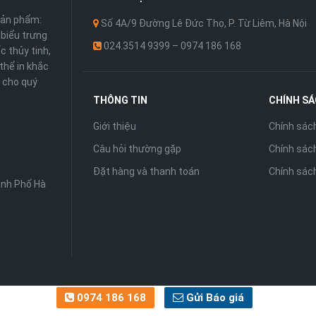
sản phẩm:
Số 4A/9 Đường Lê Đức Thọ, P. Từ Liêm, Hà Nội
 ,biểu trưng
024.3514 9399 – 0974 186 168
c thủy tinh,
thể in khắc
 cho quý
THÔNG TIN
CHÍNH S
Giới thiệu
Chính sác
Câu hỏi thường gặp
Chính sách
Đặt hàng và thanh toán
Chính sác
ành Phố Hà
0974 186 168
Gửi Báo giá