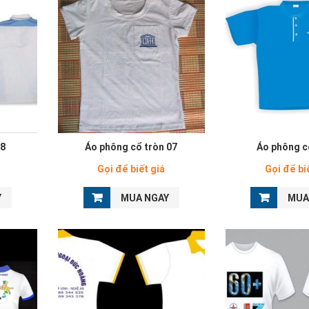
08
Áo phông cổ tròn 07
Áo phông c
Gọi để biết giá
Gọi để bi
Y
MUA NGAY
MUA