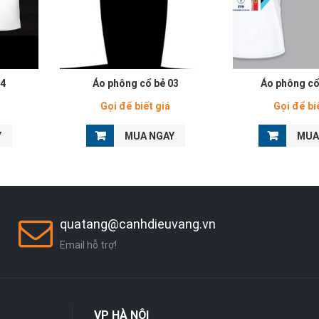
04
Áo phông cổ bẻ 03
Áo phông cổ
Gọi để biết giá
Gọi để bi
Y
MUA NGAY
MUA
quatang@canhdieuvang.vn
Email hỗ trợ!
VP
HÀ NỘI