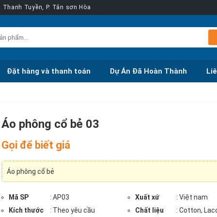
ễn Thanh Tuyền, P. Tân sơn Hòa
Đặt hàng và thanh toán
Dự Án Đã Hoàn Thành
Li
Áo phông cổ bẻ 03
Gọi để biết giá
Áo phông cổ bẻ
Mã SP
: AP03
Xuất xứ
: Việt nam
Kích thước
: Theo yêu cầu
Chất liệu
: Cotton, Lac