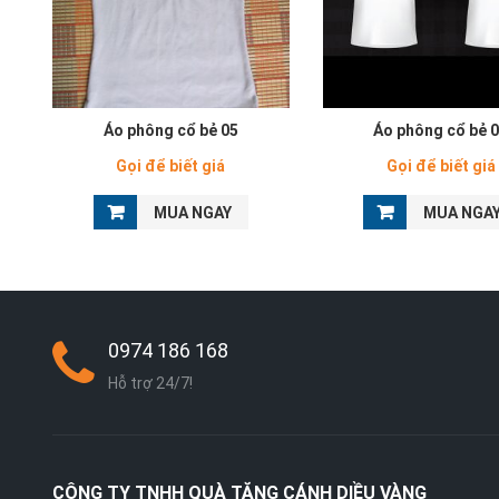
Áo phông cổ bẻ 05
Áo phông cổ bẻ 
Gọi để biết giá
Gọi để biết giá
MUA NGAY
MUA NGA
0974 186 168
Hỗ trợ 24/7!
CÔNG TY TNHH QUÀ TẶNG CÁNH DIỀU VÀNG