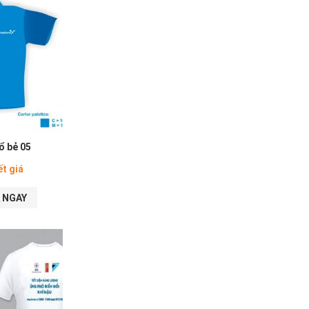
ổ bẻ 05
ết giá
 NGAY