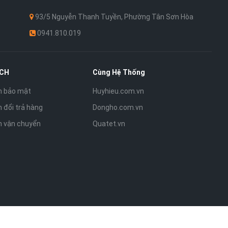
93/5 Nguyễn Thanh Tuyền, Phường Tân Sơn Hòa
0941.810.019
ÁCH
Cùng Hệ Thống
h bảo mật
Huyhieu.com.vn
 đổi trả hàng
Dongho.com.vn
h vận chuyển
Quatet.vn