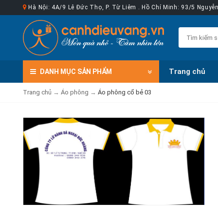
Hà Nội: 4A/9 Lê Đức Thọ, P. Từ Liêm . Hồ Chí Minh: 93/5 Nguy
Trang chủ
DANH MỤC
SẢN PHẨM
Trang chủ
→
Áo phông
→
Áo phông cổ bẻ 03